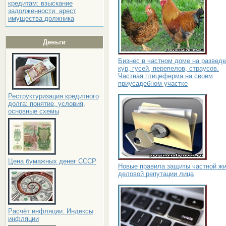
кредитам: взыскание
задолженности, арест
имущества должника
Деньги
Бизнес в частном доме на развед
кур, гусей, перепелов, страусов.
Частная птицеферма на своем
приусадебном участке
Реструктуризация кредитного
долга: понятие, условия,
основные схемы
Цена бумажных денег СССР
Новые правила защиты частной жи
деловой репутации лица
Расчёт инфляции. Индексы
инфляции