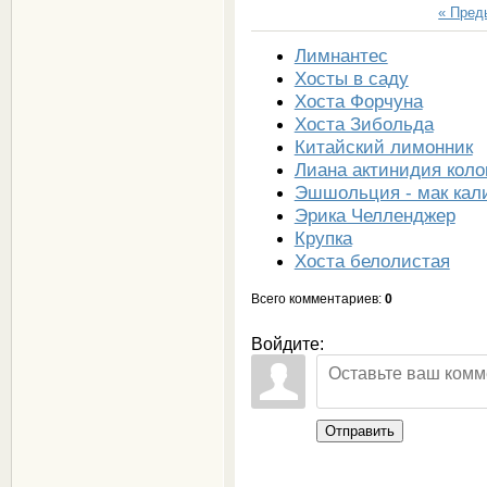
« Пре
Лимнантес
Хосты в саду
Хоста Форчуна
Хоста Зибольда
Китайский лимонник
Лиана актинидия коло
Эшшольция - мак кал
Эрика Челленджер
Крупка
Хоста белолистая
Всего комментариев
:
0
Войдите:
Отправить