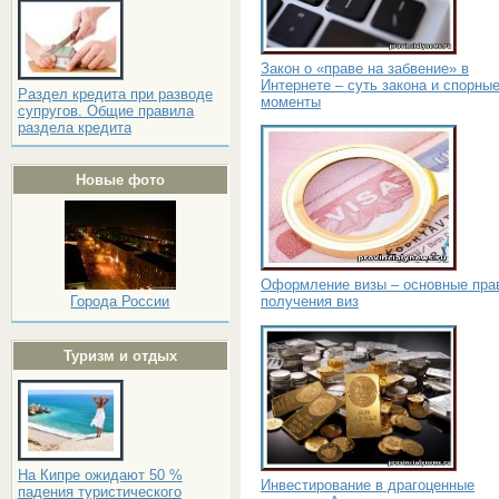
Закон о «праве на забвение» в
Интернете – суть закона и спорны
Раздел кредита при разводе
моменты
супругов. Общие правила
раздела кредита
Новые фото
Оформление визы – основные пра
получения виз
Города России
Туризм и отдых
На Кипре ожидают 50 %
Инвестирование в драгоценные
падения туристического