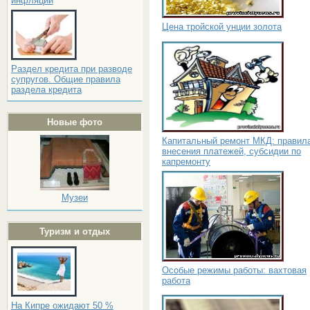
инфляции
Цена тройской унции золота
Раздел кредита при разводе
супругов. Общие правила
раздела кредита
Новые фото
Капитальный ремонт МКД: правил
внесения платежей, субсидии по
капремонту
Музеи
Туризм и отдых
Особые режимы работы: вахтовая
работа
На Кипре ожидают 50 %