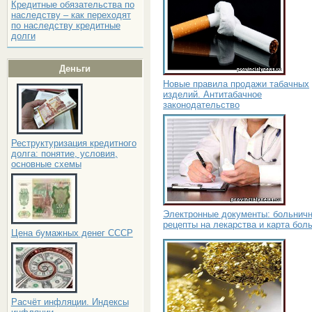
Кредитные обязательства по
наследству – как переходят
по наследству кредитные
долги
Деньги
Новые правила продажи табачных
изделий. Антитабачное
законодательство
Реструктуризация кредитного
долга: понятие, условия,
основные схемы
Электронные документы: больнич
рецепты на лекарства и карта бол
Цена бумажных денег СССР
Расчёт инфляции. Индексы