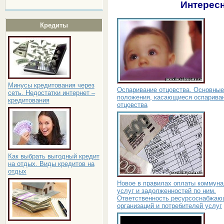
Интересн
Кредиты
Минусы кредитования через
Оспаривание отцовства. Основные
сеть. Недостатки интернет –
положения, касающиеся оспарива
кредитования
отцовства
Как выбрать выгодный кредит
на отдых. Виды кредитов на
отдых
Новое в правилах оплаты коммун
услуг и задолженностей по ним.
Ответственность ресурсоснабжа
организаций и потребителей услуг