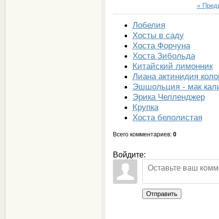
« Пре
Лобелия
Хосты в саду
Хоста Форчуна
Хоста Зибольда
Китайский лимонник
Лиана актинидия коло
Эшшольция - мак кал
Эрика Челленджер
Крупка
Хоста белолистая
Всего комментариев
:
0
Войдите:
Отправить