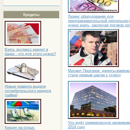
Кредиты
Лизинг оборудования для
предпринимательской деятельност
нужно знать, заключая договор ли
Взять экспресс-кредит в
банке - что для этого нужно?
Михаил Прохоров: джинсы-варенк
стали первым шагом к успеху
Новые правила выдачи
потребительского кредита
(займа)
Что ждёт коммерческую недвижим
2014 году
Кредит на отдых: