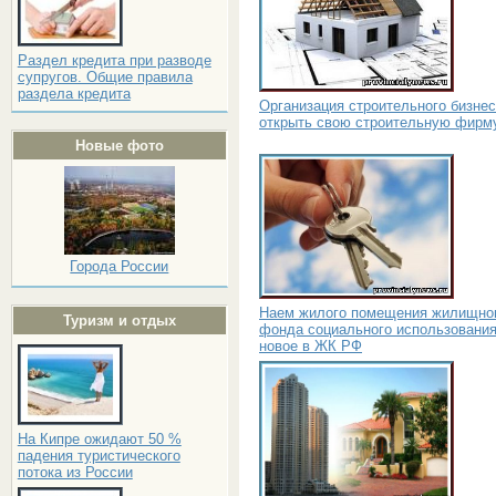
Раздел кредита при разводе
супругов. Общие правила
раздела кредита
Организация строительного бизнес
открыть свою строительную фирм
Новые фото
Города России
Наем жилого помещения жилищно
Туризм и отдых
фонда социального использования
новое в ЖК РФ
На Кипре ожидают 50 %
падения туристического
потока из России