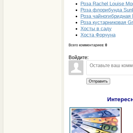
Роза Rachel Louise Mo
Роза флорибунда Sunl
Роза чайногибридная N
Роза кустарниковая 
Хосты в саду
Хоста Форчуна
Всего комментариев
:
0
Войдите:
Отправить
Интересн