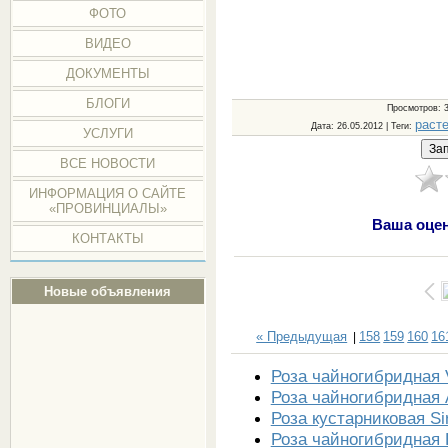
ФОТО
ВИДЕО
ДОКУМЕНТЫ
БЛОГИ
Просмотров
: 
раст
Дата
: 26.05.2012 |
Теги
:
УСЛУГИ
ВСЕ НОВОСТИ
ИНФОРМАЦИЯ О САЙТЕ
«ПРОВИНЦИАЛЫ»
Ваша оцен
КОНТАКТЫ
Новые объявления
« Предыдущая
158
159
160
16
|
Роза чайногибридная 
Роза чайногибридная A
Роза кустарниковая Si
Роза чайногибридная B