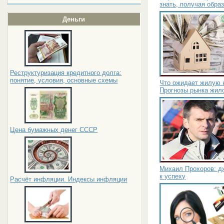
знать, получая обра
Деньги
Реструктуризация кредитного долга:
понятие, условия, основные схемы
Что ожидает жилую 
Прогнозы рынка жил
Цена бумажных денег СССР
Михаил Прохоров: д
к успеху
Расчёт инфляции. Индексы инфляции