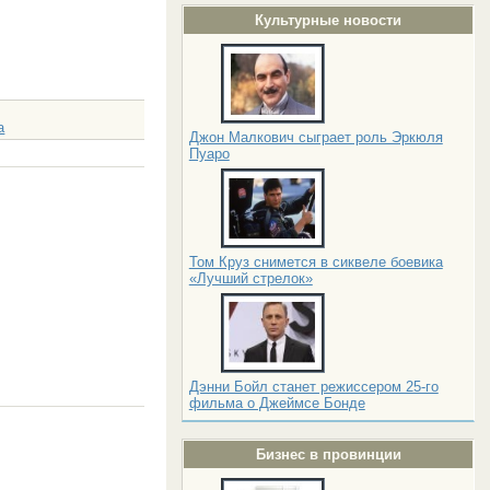
Культурные новости
a
Джон Малкович сыграет роль Эркюля
Пуаро
Том Круз снимется в сиквеле боевика
«Лучший стрелок»
Дэнни Бойл станет режиссером 25-го
фильма о Джеймсе Бонде
Бизнес в провинции