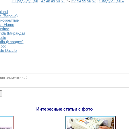
« Предыдущая
47
48
49
50
51
53
54
55
56
57
Следующая »
|
[
52
]
|
land
a (Верона)
сно-желтые
as Flame
ssima
nda (Миранда)
ette
dia (Клавдия)
pot
le Dazzle
ь
Интересные статьи с фото