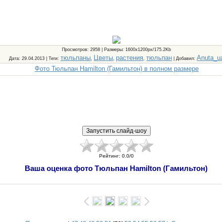
Просмотров
: 2958 |
Размеры
: 1600x1200px/175.2Kb
тюльпаны
Цветы
растения
тюльпан
Anuta_u
Дата
: 29.04.2013 |
Теги
:
,
,
,
|
Добавил
:
Фото Тюльпан Hamilton (Гамильтон) в полном размере
Рейтинг
:
0.0
/
0
Ваша оценка фото Тюльпан Hamilton (Гамильтон)