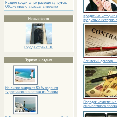
Раздел кредита при разводе супругов.
Общие правила раздела кредита
Кредитные истории: 
Новые фото
кредитную историю 
Города стран СНГ
Туризм и отдых
Агентский договор 
На Кипре ожидают 50 % падения
туристического потока из России
Порядок исчисления 
ежемесячного пособи