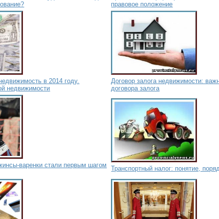
зование?
правовое положение
недвижимость в 2014 году.
Договор залога недвижимости: ва
ой недвижимости
договора залога
жинсы-варенки стали первым шагом
Транспортный налог: понятие, поря