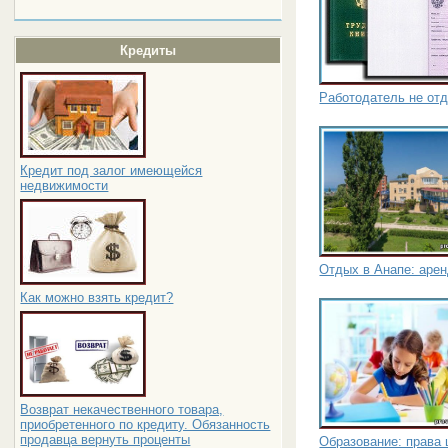
Кредиты
Работодатель не отд
Кредит под залог имеющейся
недвижимости
Отдых в Анапе: аре
Как можно взять кредит?
Возврат некачественного товара,
приобретенного по кредиту. Обязанность
продавца вернуть проценты
Образование: права 