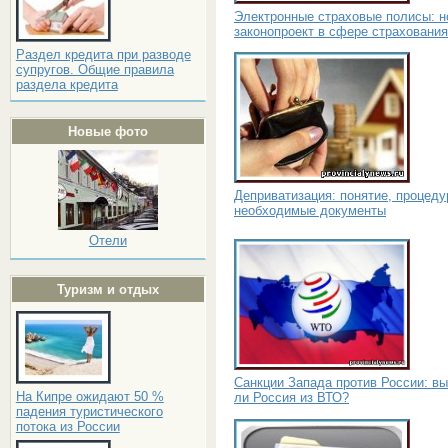
Электронные страховые полисы: 
законопроект в сфере страхования
Раздел кредита при разводе
супругов. Общие правила
раздела кредита
Новые фото
Деприватизация: понятие, процеду
необходимые документы
Отели
Туризм и отдых
Санкции Запада против России: в
На Кипре ожидают 50 %
ли Россия из ВТО?
падения туристического
потока из России