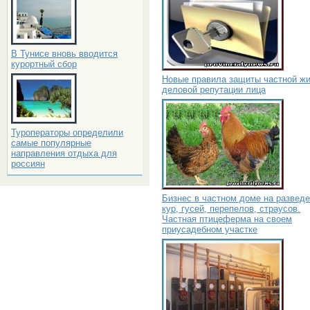
В Тунисе вновь вводится
курортный сбор
Новые правила защиты частной жи
деловой репутации лица
Туроператоры определили
самые популярные
направления отдыха для
россиян
Бизнес в частном доме на развед
кур, гусей, перепелов, страусов.
Частная птицеферма на своем
приусадебном участке