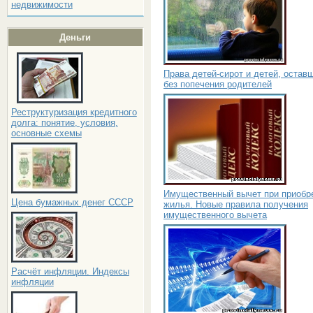
недвижимости
Деньги
Права детей-сирот и детей, остав
без попечения родителей
Реструктуризация кредитного
долга: понятие, условия,
основные схемы
Имущественный вычет при приобр
Цена бумажных денег СССР
жилья. Новые правила получения
имущественного вычета
Расчёт инфляции. Индексы
инфляции