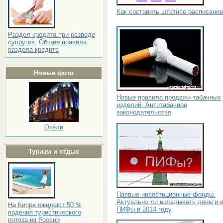
Как составить штатное расписание
Раздел кредита при разводе
супругов. Общие правила
раздела кредита
Новые фото
Новые правила продажи табачных
изделий. Антитабачное
законодательство
Отели
Туризм и отдых
Паевые инвестиционные фонды.
Актуально ли вкладывать деньги 
На Кипре ожидают 50 %
ПИФы в 2014 году
падения туристического
потока из России