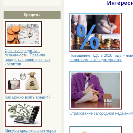
Интересн
Кредиты
Срочные кредиты –
особенности. Правила
Повышение НДС в 2018 году – нов
предоставления срочных
налоговом законодательстве
кредитов
Как можно взять кредит?
Страхование загородной недвижи
Минусы кредитования через