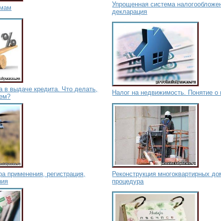
Упрощенная система налогообложе
 мам
декларация
а в выдаче кредита. Что делать,
Налог на недвижимость. Понятие о 
аем?
а применения, регистрация,
Реконструкция многоквартирных дом
ния
процедура