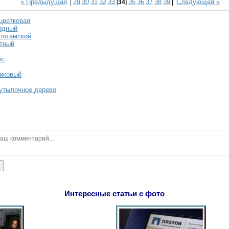
« Предыдущая
29
30
31
32
33
35
36
37
38
39
Следующая »
|
[
34
]
|
цветковая
идный
потамский
атный
юс
ликовый
бутылочное дерево
ь
Интересные статьи с фото