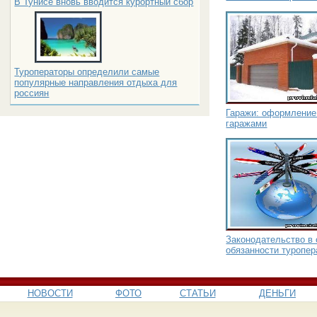
В Тунисе вновь вводится курортный сбор
Туроператоры определили самые
популярные направления отдыха для
россиян
Гаражи: оформление 
гаражами
Законодательство в 
обязанности туропер
НОВОСТИ
ФОТО
СТАТЬИ
ДЕНЬГИ