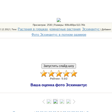
Просмотров
: 2530 |
Размеры
: 609x480px/113.7Kb
Растения в горшках
комнатные растения
Эсхинантус
2.12.2012 |
Теги
:
,
,
|
Добавил
Фото Эсхинантус в полном размере
Рейтинг
:
5.0
/
2
Ваша оценка фото Эсхинантус