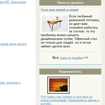
ния ИП. Налоговая
Новости дизайна
Стол для людей и кошек
Если любимый
домашний питомец
не дает вам
спокойно работать
за столом, то эту
проблему можно решить
дизайнерским путем. Офисный стол
не только для людей, но и котов
новом виде налога
займет делом всех.
Все
>>
новости дизайна
Недвижимость
ов: понятие и
Что такое счет эскроу и для чего он
нужен дольщикам. Изменения в законе о
долево...