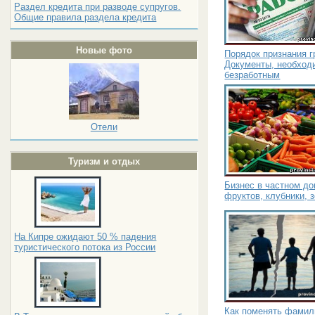
Раздел кредита при разводе супругов.
Общие правила раздела кредита
Новые фото
Порядок признания 
Документы, необход
безработным
Отели
Туризм и отдых
Бизнес в частном д
фруктов, клубники, 
На Кипре ожидают 50 % падения
туристического потока из России
Как поменять фамил