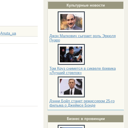
Культурные новости
Anuta_ua
:
Джон Малкович сыграет роль Эркюля
Пуаро
Том Круз снимется в сиквеле боевика
«Лучший стрелок»
Дэнни Бойл станет режиссером 25-го
фильма о Джеймсе Бонде
Бизнес в провинции