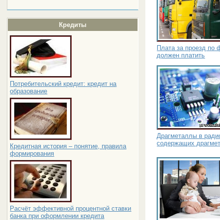
Кредиты
Плата за проезд по 
должен платить
Потребительский кредит: кредит на
образование
Драгметаллы в ради
содержащих драгме
Кредитная история – понятие, правила
формирования
Расчёт эффективной процентной ставки
банка при оформлении кредита