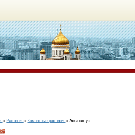
ея
Растения
Комнатные растения
»
»
» Эсхинантус