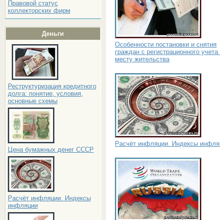
Правовой статус
коллекторских фирм
Деньги
Особенности постановки и снятия
граждан с регистрационного учета
месту жительства
Реструктуризация кредитного
долга: понятие, условия,
основные схемы
Расчёт инфляции. Индексы инфля
Цена бумажных денег СССР
Расчёт инфляции. Индексы
инфляции