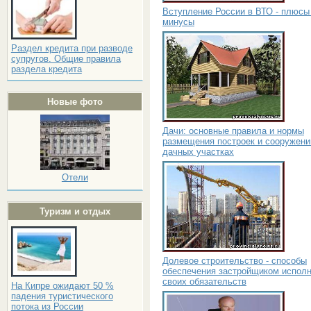
Вступление России в ВТО - плюсы
минусы
Раздел кредита при разводе
супругов. Общие правила
раздела кредита
Новые фото
Дачи: основные правила и нормы
размещения построек и сооружени
дачных участках
Отели
Туризм и отдых
Долевое строительство - способы
обеспечения застройщиком испол
своих обязательств
На Кипре ожидают 50 %
падения туристического
потока из России