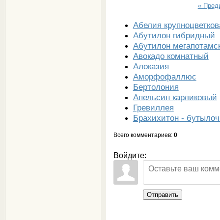
« Пре
Абелия крупноцветков
Абутилон гибридный
Абутилон мегапотамс
Авокадо комнатный
Алоказия
Аморфофаллюс
Бертолония
Апельсин карликовый
Гревиллея
Брахихитон - бутылоч
Всего комментариев
:
0
Войдите:
Отправить