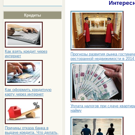
Интересн
Кредиты
Как взять кредит через
Прогнозы развития рынка гостинич
интернет
ресторанной недвижимости в 2014
Как оформить кредитную
карту через интернет
Уплата налогов при сдаче квартир
найму
Причины отказа банка в
выдаче кредита. Что делать,