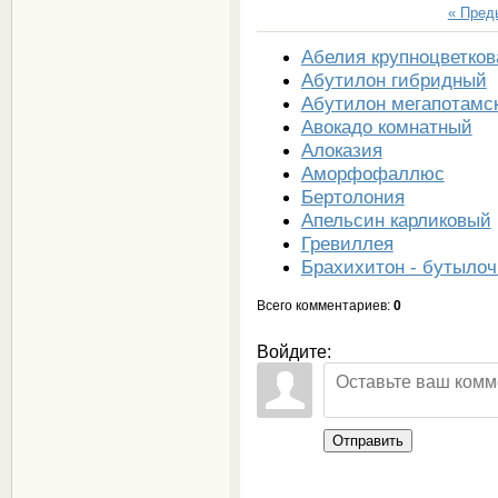
« Пре
Абелия крупноцветков
Абутилон гибридный
Абутилон мегапотамс
Авокадо комнатный
Алоказия
Аморфофаллюс
Бертолония
Апельсин карликовый
Гревиллея
Брахихитон - бутылоч
Всего комментариев
:
0
Войдите:
Отправить