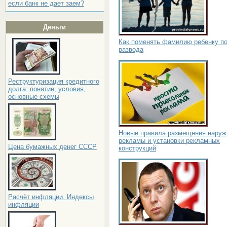
если банк не дает заем?
Деньги
Как поменять фамилию ребенку п
развода
Реструктуризация кредитного
долга: понятие, условия,
основные схемы
Новые правила размещения наруж
рекламы и установки рекламных
Цена бумажных денег СССР
конструкций
Расчёт инфляции. Индексы
инфляции