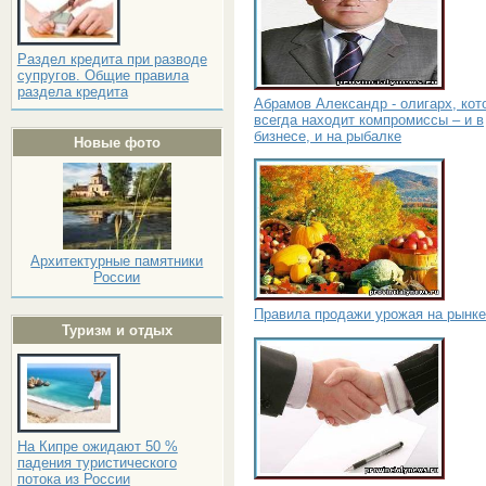
Раздел кредита при разводе
супругов. Общие правила
раздела кредита
Абрамов Александр - олигарх, кот
всегда находит компромиссы – и в
бизнесе, и на рыбалке
Новые фото
Архитектурные памятники
России
Правила продажи урожая на рынке
Туризм и отдых
На Кипре ожидают 50 %
падения туристического
потока из России