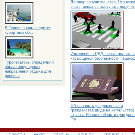
Договор поручительства. Что нуж
знать, решаясь выступить поручи
В Тунисе вновь вводится
курортный сбор
Изменения в ПДД: новые положени
касающиеся безопасности пешехо
Туроператоры определили
самые популярные
направления отдыха для
россиян
Обязанность уведомления о
гражданстве (виде на жительство)
страны. Новое в области гражданс
РФ