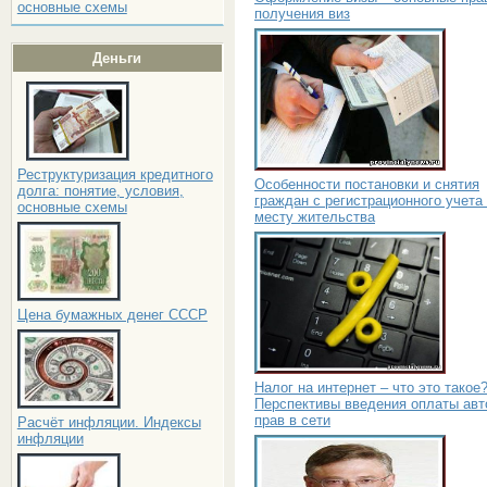
основные схемы
получения виз
Деньги
Реструктуризация кредитного
Особенности постановки и снятия
долга: понятие, условия,
граждан с регистрационного учета
основные схемы
месту жительства
Цена бумажных денег СССР
Налог на интернет – что это такое
Перспективы введения оплаты авт
прав в сети
Расчёт инфляции. Индексы
инфляции