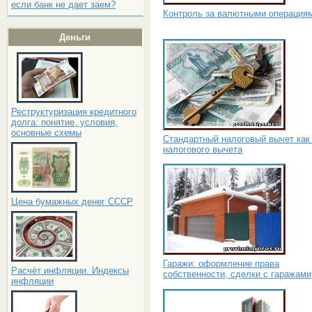
если банк не дает заем?
Контроль за валютными операция
Деньги
Реструктуризация кредитного
долга: понятие, условия,
основные схемы
Стандартный налоговый вычет как
налогового вычета
Цена бумажных денег СССР
Гаражи: оформление права
Расчёт инфляции. Индексы
собственности, сделки с гаражами
инфляции