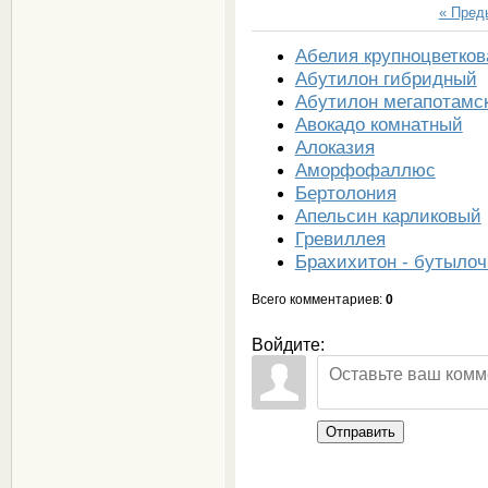
« Пре
Абелия крупноцветков
Абутилон гибридный
Абутилон мегапотамс
Авокадо комнатный
Алоказия
Аморфофаллюс
Бертолония
Апельсин карликовый
Гревиллея
Брахихитон - бутылоч
Всего комментариев
:
0
Войдите:
Отправить