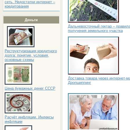
сеть. Недостатки интернет –
кредитования
Деньги
Дальневосточный гектар – правил
получения земельного участка
Реструктуризация кредитного
долга: понятие, условия,
основные схемы
Доставка товара через интернет-м
Дропшиппинг
Цена бумажных денег СССР
Расчёт инфляции. Индексы
инфляции