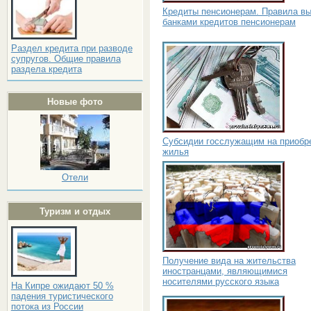
Кредиты пенсионерам. Правила в
банками кредитов пенсионерам
Раздел кредита при разводе
супругов. Общие правила
раздела кредита
Новые фото
Субсидии госслужащим на приобр
жилья
Отели
Туризм и отдых
Получение вида на жительства
иностранцами, являющимися
носителями русского языка
На Кипре ожидают 50 %
падения туристического
потока из России