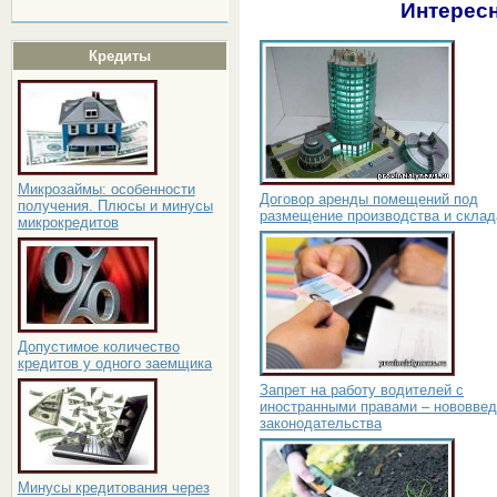
Интересн
Кредиты
Микрозаймы: особенности
Договор аренды помещений под
получения. Плюсы и минусы
размещение производства и склад
микрокредитов
Допустимое количество
кредитов у одного заемщика
Запрет на работу водителей с
иностранными правами – нововве
законодательства
Минусы кредитования через