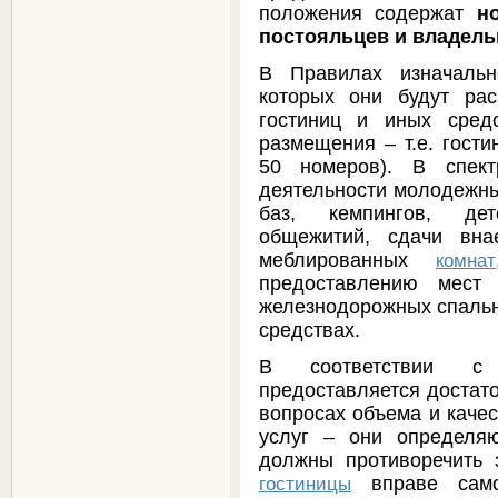
положения содержат
н
постояльцев и владель
В Правилах изначальн
которых они будут рас
гостиниц и иных сред
размещения – т.е. гост
50 номеров). В спек
деятельности молодежных
баз, кемпингов, дет
общежитий, сдачи вна
меблированных
комнат
предоставлению мест
железнодорожных спальн
средствах.
В соответствии с н
предоставляется достато
вопросах объема и каче
услуг – они определя
должны противоречить 
вправе самос
гостиницы