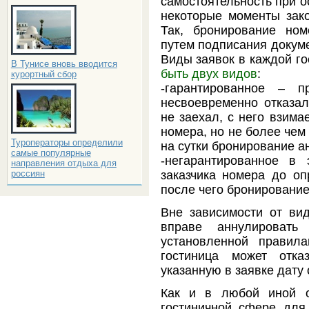
самостоятельность при о
некоторые моменты зако
Так, бронирование но
путем подписания докуме
Виды заявок в каждой го
В Тунисе вновь вводится
быть двух видов
:
курортный сбор
-гарантированное – п
несвоевременно отказал
не заехал, с него взима
номера, но не более чем
Туроператоры определили
на сутки бронирование а
самые популярные
-негарантированное в 
направления отдыха для
заказчика номера до оп
россиян
после чего бронирование
Вне зависимости от вид
вправе аннулироват
установленной правил
гостиница может отка
указанную в заявке дату
Как и в любой иной о
гостиничной сфере для