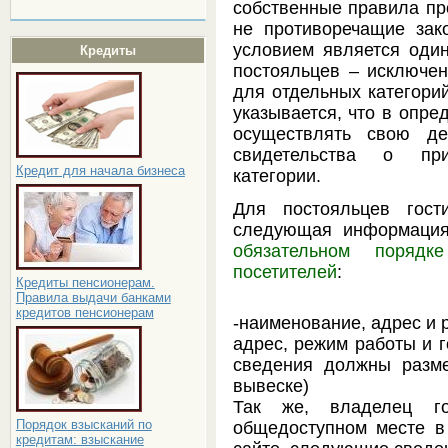
собственные правила пр
не противоречащие зако
условием является оди
Кредиты
постояльцев – исключе
для отдельных категорий
указывается, что в опре
осуществлять свою де
свидетельства о пр
Кредит для начала бизнеса
категории.
Для постояльцев гост
следующая информаци
обязательном поряд
посетителей
:
Кредиты пенсионерам.
Правила выдачи банками
кредитов пенсионерам
-наименование, адрес и 
адрес, режим работы и 
сведения должны разме
вывеске)
Так же, владелец го
Порядок взысканий по
общедоступном месте в
кредитам: взыскание