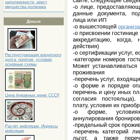
сайте, следующие сведе
задолженности, арест
-о лице, предоставляющ
имущества должника
данные документа, по
лица или ИП
Деньги
-о вышестоящей
организ
-о присвоении гостинице 
аккредитацию, когда, 
действия)
-о сертификации услуг, 
Реструктуризация кредитного
-категории номеров гост
долга: понятие, условия,
основные схемы
Может устанавливаться 
проживания
-перечень услуг, входящ
-о форме и порядке опл
перечень и цену иных пл
Цена бумажных денег СССР
согласия постояльца)
плату, условия их приоб
-о форме, условия
аннулирования брониро
-предельный срок прожив
Расчёт инфляции. Индексы
-перечень категорий л
инфляции
льгот, а также переч