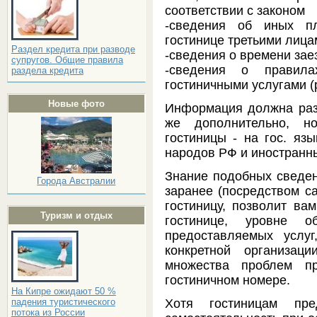
соответствии с законом
-сведения об иных пл
гостинице третьими лица
Раздел кредита при разводе
-сведения о времени зае
супругов. Общие правила
-сведения о правила
раздела кредита
гостиничными услугами 
Новые фото
Информация должна разм
же дополнительно, 
гостиницы - на гос. яз
народов РФ и иностранны
Знание подобных сведен
Города Австралии
заранее (посредством са
гостиницу, позволит ва
Туризм и отдых
гостинице, уровне о
предоставляемых услу
конкретной организац
множества проблем п
гостиничном номере.
На Кипре ожидают 50 %
Хотя гостиницам пре
падения туристического
потока из России