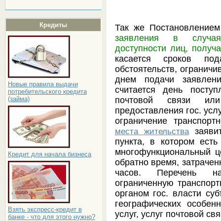
Кредиты
Так же Постановление
заявления в случая
доступности лиц, получ
касается сроков по
обстоятельств, ограничи
днем подачи заявлени
Новые правила выдачи
считается день посту
потребительского кредита
почтовой связи или
(займа)
предоставления гос. усл
ограничение транспортн
заявит
места жительства
пункта, в котором есть
многофункциональный це
Кредит для начала бизнеса
обратно время, затрачен
часов. Перечень на
ограниченную транспорт
органом гос. власти суб
географических особенн
Взять экспресс-кредит в
услуг, услуг почтовой свя
банке - что для этого нужно?