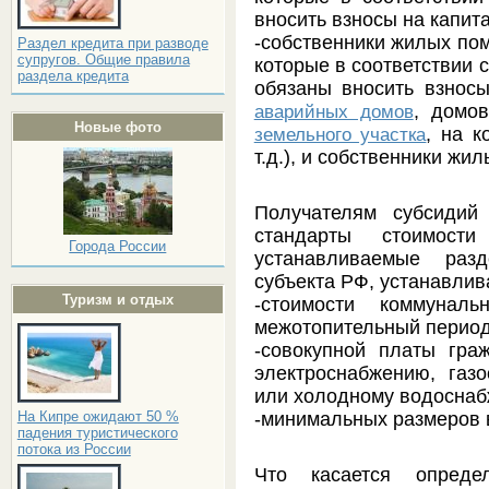
вносить взносы на капи
-собственники жилых по
Раздел кредита при разводе
супругов. Общие правила
которые в соответствии 
раздела кредита
обязаны вносить взнос
, домо
аварийных домов
Новые фото
, на к
земельного участка
т.д.), и собственники жи
Получателям субсидий
стандарты стоимости
Города России
устанавливаемые раз
субъекта РФ, устанавлив
Туризм и отдых
-стоимости коммунал
межотопительный перио
-совокупной платы гра
электроснабжению, газ
или холодному водосна
-минимальных размеров в
На Кипре ожидают 50 %
падения туристического
потока из России
Что касается определ