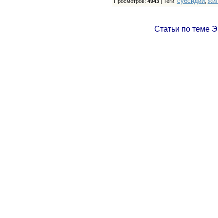
субсидии
жи
Просмотров
:
4943
|
Теги
:
,
Статьи по теме Э