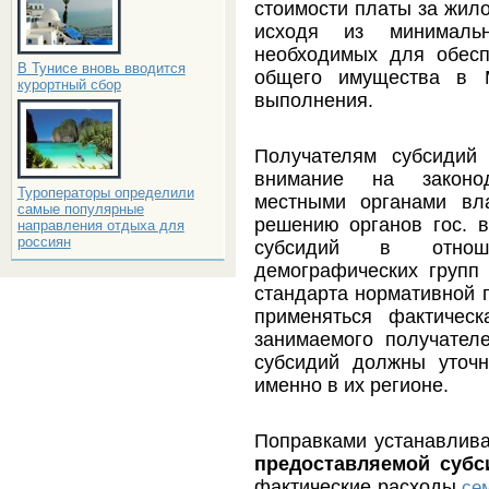
стоимости платы за жил
исходя из минималь
необходимых для обес
В Тунисе вновь вводится
общего имущества в 
курортный сбор
выполнения.
Получателям субсидий
внимание на законо
Туроператоры определили
местными органами вл
самые популярные
решению органов гос. в
направления отдыха для
россиян
субсидий в отноше
демографических групп 
стандарта нормативной
применяться фактичес
занимаемого получател
субсидий должны уточн
именно в их регионе.
Поправками устанавлив
предоставляемой субс
фактические расходы
се