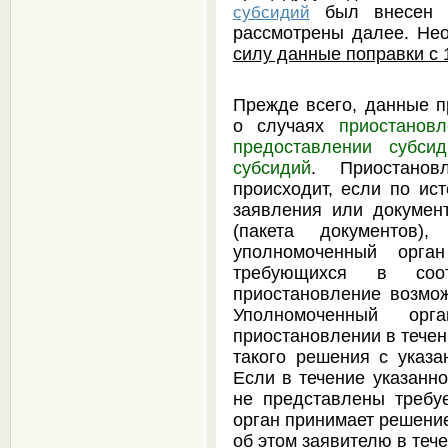
был внесен р
субсидий
рассмотрены далее. Нео
силу данные поправки с 1
Прежде всего, данные 
о случаях
приостанов
предоставлении субси
субсидий
. Приостанов
происходит, если по ис
заявления или докуме
(пакета документов)
уполномоченный орга
требующихся в соот
приостановление возмо
Уполномоченный орг
приостановлении в течен
такого решения с указа
Если в течение указанно
не представлены требу
орган принимает решение
об этом заявителю в тече