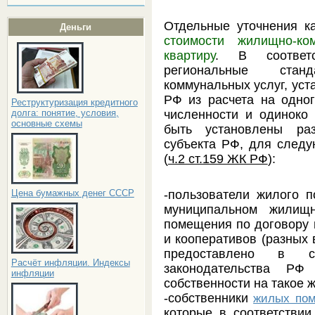
Отдельные уточнения 
Деньги
стоимости жилищно-к
квартиру
. В соответ
региональные стан
коммунальных услуг, уст
РФ из расчета на одно
Реструктуризация кредитного
численности и одиноко
долга: понятие, условия,
основные схемы
быть установлены ра
субъекта РФ, для следу
(
ч.2 ст.159 ЖК РФ
):
-пользователи жилого 
Цена бумажных денег СССР
муниципальном жилищ
помещения по договору
и кооперативов (разных
предоставлено в со
Расчёт инфляции. Индексы
законодательства Р
инфляции
собственности на такое
-собственники
жилых по
которые в соответстви