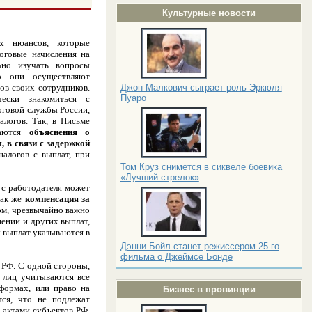
Культурные новости
х нюансов, которые
оговые начисления на
ьно изучать вопросы
о они осуществляют
ов своих сотрудников.
Джон Малкович сыграет роль Эркюля
Пуаро
ески знакомиться с
оговой службы России,
алогов. Так,
в Письме
ются
объяснения о
 в связи с задержкой
налогов с выплат, при
Том Круз снимется в сиквеле боевика
«Лучший стрелок»
 с работодателя может
так же
компенсация за
ом, чрезвычайно важно
нении и других выплат,
ы выплат указываются в
Дэнни Бойл станет режиссером 25-го
фильма о Джеймсе Бонде
 РФ. С одной стороны,
 лиц учитываются все
формах, или право на
Бизнес в провинции
ся, что не подлежат
 актами субъектов РФ,