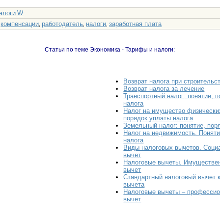
алоги
W
компенсации
работодатель
налоги
заработная плата
:
,
,
,
Статьи по теме Экономика - Тарифы и налоги:
Возврат налога при строительс
Возврат налога за лечение
Транспортный налог: понятие, 
налога
Налог на имущество физических
порядок уплаты налога
Земельный налог: понятие, пор
Налог на недвижимость. Поняти
налога
Виды налоговых вычетов. Соци
вычет
Налоговые вычеты. Имуществе
вычет
Стандартный налоговый вычет к
вычета
Налоговые вычеты – професси
вычет