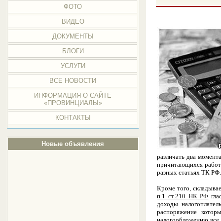
ФОТО
ВИДЕО
ДОКУМЕНТЫ
БЛОГИ
УСЛУГИ
ВСЕ НОВОСТИ
ИНФОРМАЦИЯ О САЙТЕ
«ПРОВИНЦИАЛЫ»
КОНТАКТЫ
Новые объявления
различать два момент
причитающихся работни
разных статьях ТК РФ
Кроме того, складыва
п.1 ст.210 НК РФ
гла
доходы налогоплател
распоряжение котор
налогообложению все 