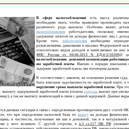
В сфере налогообложения
есть масса различны
необходимо знать, чтобы правильно производить нал
различного рода выплаты. Особенно важно детал
налогообложения
работодателям, поскольку именн
удержание налогов на доходы физических лиц с доход
Кроме того,
работодателям
необходимо периодич
разъяснениями, даваемыми в письмах Федеральной нал
относительно видов доходов и начисляемых на них н
ФНС России от 04.06.2013 N ЕД-4-3/10209@
да
налогообложении денежной компенсации работникам,
им заработной платы
. Именно о порядке взыскания 
задержке заработной платы, мы поговорим дальше.
В соответствии с законом, на основании решения суда,
быть взыскана задолженность по заработной плате, а 
нарушение срока выплаты заработной платы
. При эт
а: выплату задержанной заработной платы (оплаты
отпуска
, выплат при уволь
ку), а так же выплату компенсаций в связи с данной задержкой. Данные вид
.
ется двоякая ситуация в связи с определенным противоречием двух статей НК
сит, что при определении налоговой базы по
налогу
на доходы физических
ьщика, в частности, полученные им как в денежной, так и в натуральной 
ыми у него возникло. С другой стороны, в
п.3 ст.217 НК РФ
указывает
виды установленных действующим законодательством РФ, законодательными