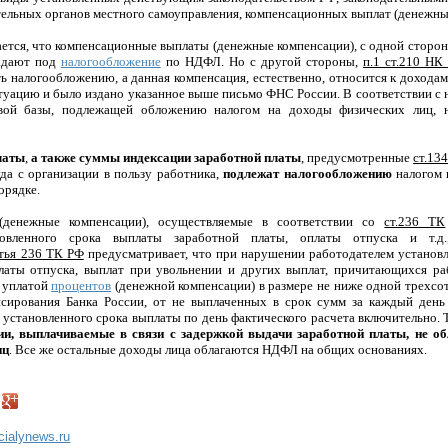
ельных органов местного самоуправления, компенсационных выплат (денежны
ется, что компенсационные выплаты (денежные компенсации), с одной сторон
адают под
налогообложение
по НДФЛ. Но с другой стороны,
п.1 ст.210 НК
 налогообложению, а данная компенсация, естественно, относится к доходам
туацию и было издано указанное выше письмо ФНС России. В соответствии с 
вой базы, подлежащей обложению налогом на доходы физических лиц, н
латы
,
а также суммы индексации заработной платы
, предусмотренные
ст.13
да с организации в пользу работника,
подлежат налогообложению
налогом 
орядке.
денежные компенсации), осуществляемые в соответствии со
ст.236 ТК
новленного срока выплаты заработной платы, оплаты отпуска и т.д
тья 236 ТК РФ
предусматривает, что при нарушении работодателем установ
латы отпуска, выплат при увольнении и других выплат, причитающихся ра
с уплатой
процентов
(денежной компенсации) в размере не ниже одной трехсо
нсирования Банка России, от не выплаченных в срок сумм за каждый день 
 установленного срока выплаты по день фактического расчета включительно. 
и, выплачиваемые в связи с задержкой выдачи заработной платы, не о
иц
. Все же остальные доходы лица облагаются НДФЛ на общих основаниях.
ncialynews.ru