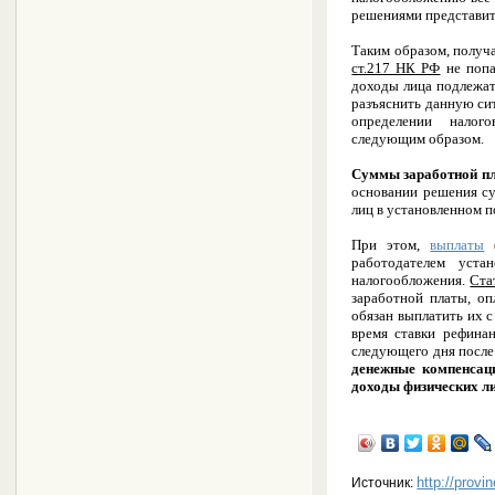
решениями представит
Таким образом, получа
ст.217 НК РФ
не поп
доходы лица подлежать
разъяснить данную си
определении налого
следующим образом.
Суммы заработной п
основании решения су
лиц в установленном п
При этом,
выплаты
(
работодателем уста
налогообложения.
Ста
заработной платы, оп
обязан выплатить их 
время ставки рефина
следующего дня после
денежные компенсаци
доходы физических л
http://provi
Источник: