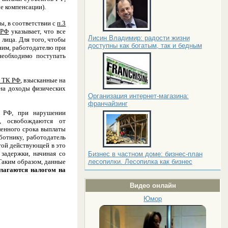
е компенсации).
ы, в соответствии с
п.3
 РФ
указывает, что все
Лисин Владимир: радости жизни
 лица. Для того, чтобы
доступны как богатым, так и бедным
ним, работодателю при
еобходимо поступать
4 ТК РФ
, взысканные на
на доходы физических
Организация интернет-магазина:
франчайзинг
РФ, при нарушении
., освобождаются от
ленного срока выплаты
ботнику, работодатель
той действующей в это
задержки, начиная со
Бизнес в частном доме: бизнес-план
Таким образом, данные
лесопилки. Лесопилка как бизнес
благаются налогом на
Видео онлайн
Юмор