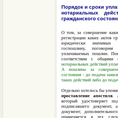
Порядок и сроки упл
нотариальных дейс
гражданского состоян
О том, за совершение каки
регистрации каких актов г
юридически значимых д
госпошлину, поговорим
уплачиваемых пошлин. Пок
соответствии с общими 
нотариальных действий упла
А пошлина за совершени
состояния - до подачи заяв
таких действий либо до под
Отдельно хотелось бы упомя
проставление апостиля
. 
который удостоверяет по
подписавшего документ, 
документ; дополнительног
применяется в тех случа