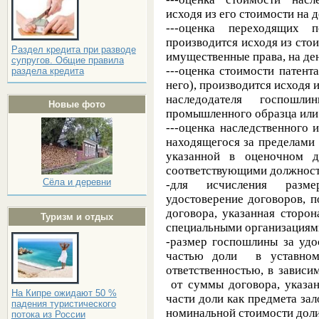
исходя из его стоимости на 
---оценка переходящих 
производится исходя из сто
Раздел кредита при разводе
имущественные права, на де
супругов. Общие правила
---оценка стоимости патент
раздела кредита
него), производится исходя 
наследодателя госпошли
Новые фото
промышленного образца или
---оценка наследственного 
находящегося за пределами 
указанной в оценочном д
соответствующими должнос
Сёла и деревни
-для исчисления разм
удостоверение договоров, 
договора, указанная сторо
Туризм и отдых
специальными организациям
-размер госпошлины за удо
частью доли в уставном 
ответственностью, в зависи
от суммы договора, указан
На Кипре ожидают 50 %
части доли как предмета за
падения туристического
номинальной стоимости доли
потока из России