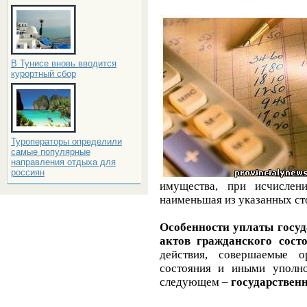
В Тунисе вновь вводится
курортный сбор
Туроператоры определили
самые популярные
направления отдыха для
россиян
имущества, при исчислен
наименьшая из указанных с
Особенности уплаты госу
актов гражданского сост
действия, совершаемые о
состояния и иными уполн
следующем –
государствен