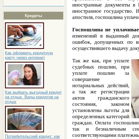
иностранные документы в 
иностранное государство. 
Кредиты
апостиля, госпошлина уплачи
Госпошлина не уплачива
изменений в выданный док
ошибок, допущенных по ви
осуществившего выдачу док
Как оформить кредитную
карту через интернет
Так же как, при уплате
судебных пошлин, при
уплате пошлин за
совершение
нотариальных действий,
а так же регистрации
Как выбрать выгодный кредит
на отдых. Виды кредитов на
актов гражданского
отдых
состояния, законом
установлены льготы для
определенных категорий
граждан. Оплата госпошлин
так и безналичным сп
соответствующими платежн
Потребительский кредит: как