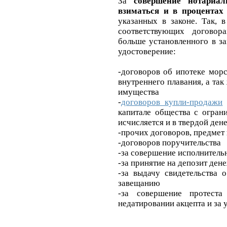
За
совершение нотариа
взиматься и в процента
указанных в законе. Так, 
соответствующих договор
больше установленного в за
удостоверение:
-договоров об ипотеке мор
внутреннего плавания, а та
имущества
-
договоров купли-продажи
капитале общества с огран
исчисляется и в твердой ден
-прочих договоров, предмет
-договоров поручительства
-за совершение исполнитель
-за принятие на депозит де
-за выдачу свидетельства 
завещанию
-за совершение протеста
недатировании акцепта и за 