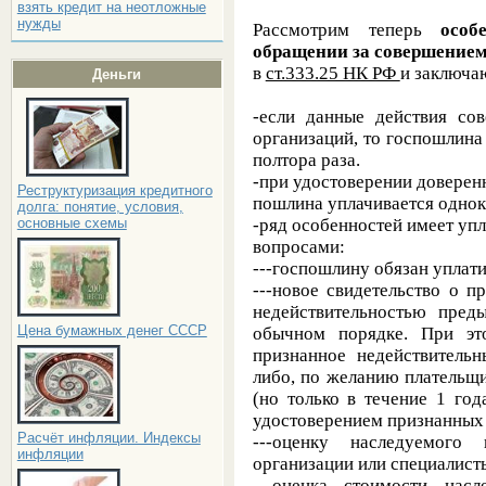
взять кредит на неотложные
нужды
Рассмотрим теперь
особ
обращении за совершением
в
ст.333.25 НК РФ
и заключа
Деньги
-если данные действия со
организаций, то госпошлина
полтора раза.
-при удостоверении доверенн
Реструктуризация кредитного
пошлина уплачивается однок
долга: понятие, условия,
-ряд особенностей имеет уп
основные схемы
вопросами:
---госпошлину обязан уплат
---новое свидетельство о п
недействительностью пред
Цена бумажных денег СССР
обычном порядке. При эт
признанное недействительн
либо, по желанию плательщи
(но только в течение 1 го
удостоверением признанных
Расчёт инфляции. Индексы
---оценку наследуемого 
инфляции
организации или специалис
---оценка стоимости насл