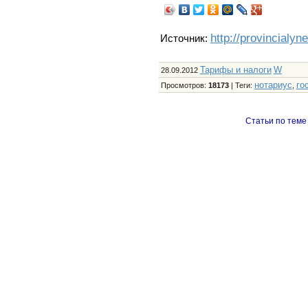
http://provincialyn
Источник:
Тарифы и налоги
W
28.09.2012
нотариус
го
Просмотров
:
18173
|
Теги
:
,
Статьи по теме