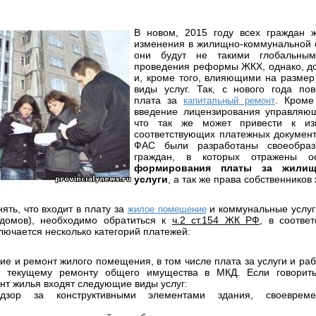
В новом, 2015 году всех граждан 
изменения в жилищно-коммунальной 
они будут не такими глобальны
проведения реформы ЖКХ, однако, д
и, кроме того, влияющими на размер
виды услуг. Так, с нового года по
плата за
. Кроме
капитальный ремонт
введение лицензирования управляющ
что так же может привести к и
соответствующих платежных документа
ФАС были разработаны своеобра
граждан, в которых отражены 
формирования платы за жилищ
услуги
, а так же права собственнико
нять, что входит в плату за
и коммунальные услуг
жилое помещение
 домов), необходимо обратиться к
ч.2 ст.154 ЖК РФ
, в соответ
лючается несколько категорий платежей:
ние и ремонт жилого помещения, в том числе плата за услуги и ра
 текущему ремонту общего имущества в МКД. Если говорить
нт жилья входят следующие виды услуг:
надзор за конструктивными элементами здания, своевреме