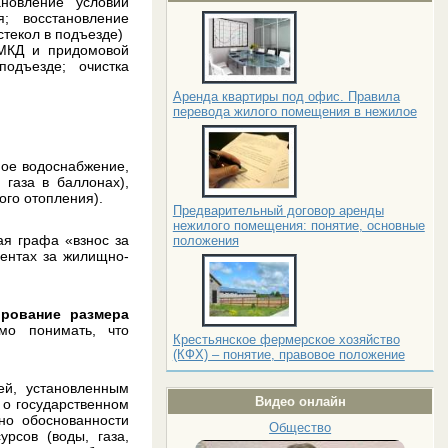
новление условий
я; восстановление
стекол в подъезде)
 МКД и придомовой
одъезде; очистка
Аренда квартиры под офис. Правила
перевода жилого помещения в нежилое
ное водоснабжение,
 газа в баллонах),
ого отопления).
Предварительный договор аренды
нежилого помещения: понятие, основные
ая графа «взнос за
положения
ментах за жилищно-
рование размера
мо понимать, что
Крестьянское фермерское хозяйство
(КФХ) – понятие, правовое положение
ей, установленным
Видео онлайн
 о государственном
ьно обоснованности
Общество
рсов (воды, газа,