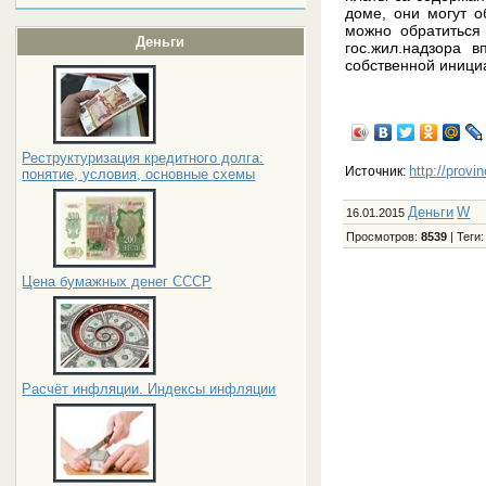
доме, они могут о
можно обратиться
Деньги
гос.жил.надзора 
собственной инициа
Реструктуризация кредитного долга:
http://provi
Источник:
понятие, условия, основные схемы
Деньги
W
16.01.2015
Просмотров
:
8539
|
Теги
Цена бумажных денег СССР
Расчёт инфляции. Индексы инфляции