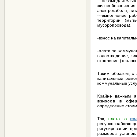
---незамедлител
жизнеобеспечения
электрокабеля, пит
---выполнение ра
территории (мыт
мусоропровода).
-взнос на капитал
-плата за коммуна
водоотведение, эл
отопление (теплосн
Таким образом, с 
капитальный ремон
коммунальные услу
Крайне важным я
взносов в сфер
определение стоимо
Так,
плата за
ком
ресурсоснабжающей
регулировании цен
размеров установ