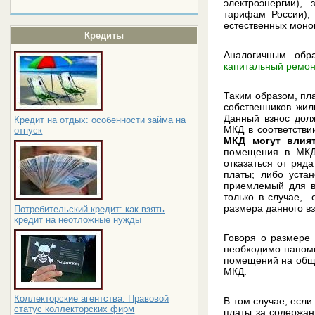
электроэнергии)
тарифам России),
естественных моно
Кредиты
Аналогичным обр
капитальный ремон
Таким образом, пла
собственников жил
Данный взнос дол
Кредит на отдых: особенности займа на
МКД в соответстви
отпуск
МКД могут влият
помещения в МКД 
отказаться от ряда
платы; либо уста
приемлемый для вс
только в случае,
размера данного в
Потребительский кредит: как взять
кредит на неотложные нужды
Говоря о размере
необходимо напомн
помещений на обще
МКД.
Коллекторские агентства. Правовой
В том случае, если
статус коллекторских фирм
платы за содержа