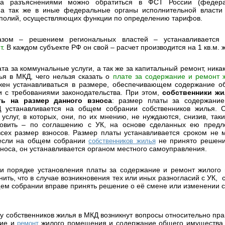
, за разъяснениями можно обратиться в ФСТ России (федер
 а так же в иные федеральные органы исполнительной власти
полий, осуществляющих функции по определению тарифов.
азом – решением региональных властей – устанавливаетс
т
. В каждом субъекте РФ он свой – расчет производится на 1 кв.м
та за коммунальные услуги, а так же за капитальный ремонт, никак
ья в МКД, чего нельзя сказать о
плате за содержание и ремонт
жен устанавливаться в размере, обеспечивающем содержание о
и с требованиями законодательства. При этом,
собственники ж
ь на размер данного взноса
: размер платы за содержани
устанавливается на общем собрании собственников жилья. С
 услуг, в которых, они, по их мнению, не нуждаются, снизив, та
новить – по соглашению с УК, на основе сделанных ею предл
ех размер взносов. Размер платы устанавливается сроком не 
 если на общем собрании
не принято решени
собственников жилья
зноса, он устанавливается органом местного самоуправления.
 и порядке установления платы за содержание и ремонт жилого
ить, что в случае возникновения тех или иных разногласий с УК, 
м собрании вправе принять решение о её смене или изменении 
 у собственников жилья в МКД возникнут вопросы относительно пр
ние и
жилого помещения и содержание общего имущества 
ремонт