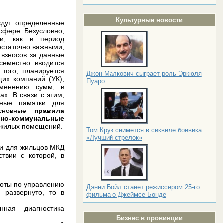
Культурные новости
ждут определенные
сфере. Безусловно,
ми, как в период
остаточно важными,
 взносов за данные
всеместно вводится
 того, планируется
Джон Малкович сыграет роль Эркюля
их компаний (УК),
Пуаро
зменению сумм, в
х. В связи с этим,
зные памятки для
основные
правила
но-коммунальные
в жилых помещений.
Том Круз снимется в сиквеле боевика
«Лучший стрелок»
и для жильцов МКД
ствии с которой, в
боты по управлению
Дэнни Бойл станет режиссером 25-го
 развернуто, то в
фильма о Джеймсе Бонде
нная диагностика
Бизнес в провинции