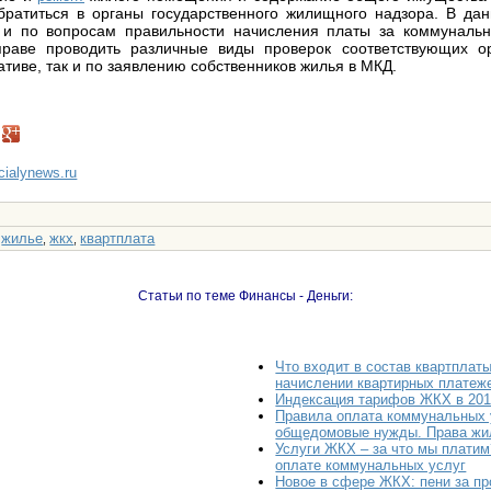
братиться в органы государственного жилищного надзора. В да
 и по вопросам правильности начисления платы за коммунальн
вправе проводить различные виды проверок соответствующих ор
тиве, так и по заявлению собственников жилья в МКД.
ncialynews.ru
жилье
жкх
квартплата
:
,
,
Статьи по теме Финансы - Деньги:
Что входит в состав квартплаты
начислении квартирных платеж
Индексация тарифов ЖКХ в 201
Правила оплата коммунальных 
общедомовые нужды. Права ж
Услуги ЖКХ – за что мы платим
оплате коммунальных услуг
Новое в сфере ЖКХ: пени за пр