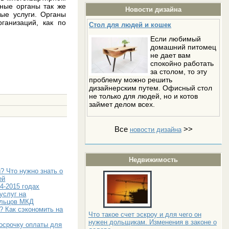
нные органы так же
Новости дизайна
ые услуги. Органы
ганизаций, как по
Стол для людей и кошек
Если любимый
домашний питомец
не дает вам
спокойно работать
за столом, то эту
проблему можно решить
дизайнерским путем. Офисный стол
не только для людей, но и котов
займет делом всех.
Все
>>
новости дизайна
Недвижимость
? Что нужно знать о
ей
4-2015 годах
услуг на
ильцов МКД
? Как сэкономить на
Что такое счет эскроу и для чего он
нужен дольщикам. Изменения в законе о
осрочку оплаты для