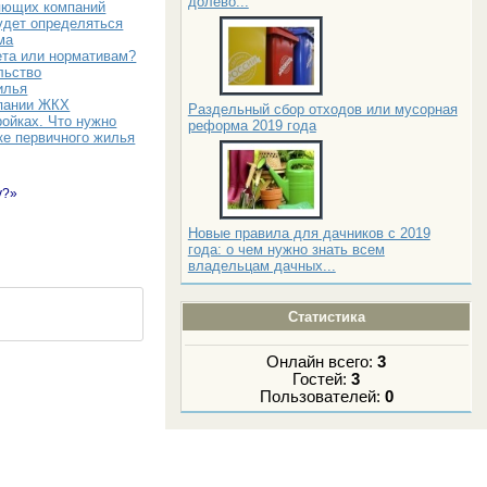
долево...
яющих компаний
удет определяться
ма
ета или нормативам?
льство
илья
пании ЖКХ
Раздельный сбор отходов или мусорная
ройках. Что нужно
реформа 2019 года
ке первичного жилья
у?»
Новые правила для дачников с 2019
года: о чем нужно знать всем
владельцам дачных...
Статистика
Онлайн всего:
3
Гостей:
3
Пользователей:
0