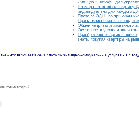
жильцов и штрафы для управл
Размер платежей за квартиру б
индивидуально для каждого до
Плата за ОДН - по приборам уч
Проект изменения в законодате
Обмен неприватизированного ж
Обязанности управляющей ком
Приобретение квартир в новост
знать, покупая квартиры на рын
тье «Что включает в себя плата за жилищно-коммунальные услуги в 2015 год
ь