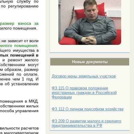
альную службу по
 по регулированию
я
размер взноса за
. жилого помещения.
 не зависит от воли
 жилого помещения
.
бщего имущества в
илых помещений в
е и ремонт жилого
Новые документы
обственники могут
ким образом, размер
ожений по оплате,
Договор мены земельных участков
менее чем 1 год. И
е об установлении
ФЗ 115 О правовом положении
иностранных граждан в Российской
Федерации
 помещения в МКД,
собственники жилых
ФЗ 112 О личном подсобном хозяйстве
способа управления
ФЗ 209 О развитии малого и среднего
предпринимательства в РФ
авильности расчетов
в многоквартирном