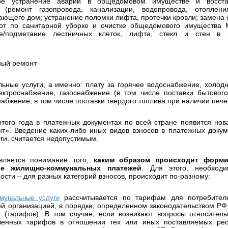
ьное устранение аварий в общедомовом имуществе и восста
 (ремонт газопровода, канализации, водопровода, отоплени
ающего дом; устранение поломки лифта, протечки кровли; замена 
бот по санитарной уборке и очистке общедомового имущества
ье/подметание лестничных клеток, лифта, стекл и стен в п
ьный ремонт
льные услуги, а именно: плату за горячее водоснабжение, холод
ектроснабжение, газоснабжение (в том числе поставки бытового
абжение, в том числе поставки твердого топлива при наличии печн
этого года в платежных документах по всей стране появится нов
т». Введение каких-либо иных видов взносов в платежных доку
ги, считается недопустимым.
вляется понимание того,
каким образом происходит форми
е жилищно-коммунальных платежей
. Для этого, необходи
сти – для разных категорий взносов, происходит по-разному:
рассчитывается по тарифам для потребител
мунальные услуги
 организацией, в порядке, определенном законодательством РФ
 (тарифов). В том случае, если возникают вопросы относител
ленных тарифов в отношении тех или иных поставляемых ресу