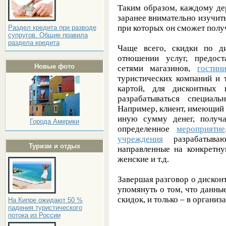
Таким образом, каждому де
заранее внимательно изучить
при которых он сможет получ
Раздел кредита при разводе
супругов. Общие правила
раздела кредита
Чаще всего, скидки по д
отношении услуг, предост
Новые фото
сетями магазинов,
гостин
туристических компаний и т
картой, для дисконтных 
разрабатываться специал
Например, клиент, имеющий 
иную сумму денег, получа
Города Америки
определенное
мероприятие
учреждения
разрабатываю
Туризм и отдых
направленные на конкретну
женские и т.д.
Завершая разговор о дисконт
упомянуть о том, что данны
скидок, и только – в организ
На Кипре ожидают 50 %
падения туристического
потока из России