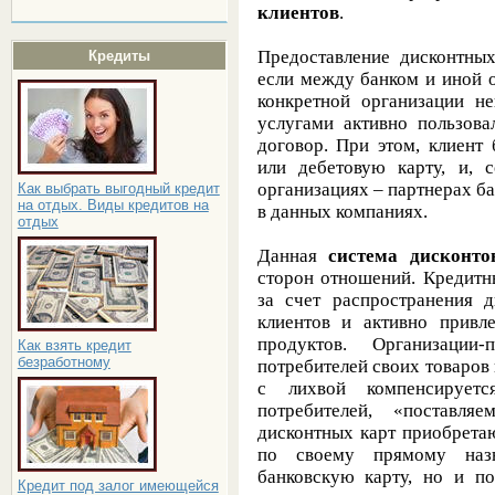
клиентов
.
Предоставление дисконтных
Кредиты
если между банком и иной 
конкретной организации не
услугами активно пользова
договор. При этом, клиент
или дебетовую карту, и,
организациях – партнерах ба
Как выбрать выгодный кредит
на отдых. Виды кредитов на
в данных компаниях.
отдых
Данная
система дисконто
сторон отношений. Кредитн
за счет распространения 
клиентов и активно привл
продуктов. Организации
Как взять кредит
безработному
потребителей своих товаров 
с лихвой компенсируетс
потребителей, «поставл
дисконтных карт приобрета
по своему прямому наз
банковскую карту, но и по
Кредит под залог имеющейся