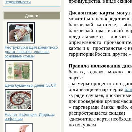
преимущества, в виде скидо
недвижимости
Дисконтные карты могут 
Деньги
может быть непосредственно
банковской карточке, либ
банковской пластиковой ка
предоставляется дискон
определенного производите
Реструктуризация кредитного
карты и в «пространстве»: н
долга: понятие, условия,
территории России, другие – 
основные схемы
Правила пользования дис
банках, однако, можно по
черты:
-размеры процентов по дан
Цена бумажных денег СССР
организацией-партнером
бан
-в ряде случаев, дисконтные
при проведении крупномасш
– партнерами банка; либо, 
распространяется скидка)
Расчёт инфляции. Индексы
-дисконтные карты необходи
инфляции
по покупкам