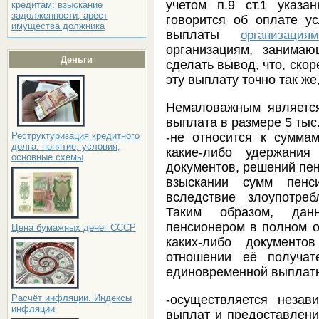
учетом п.9 ст.1 указа
кредитам: взыскание
задолженности, арест
говорится об оплате у
имущества должника
выплаты
организациям
организациям, занима
Деньги
сделать вывод, что, скор
эту выплату точно так же
Немаловажным является
выплата в размере 5 тыс.
-не относится к сумма
Реструктуризация кредитного
долга: понятие, условия,
какие-либо удержания
основные схемы
документов, решений пен
взыскании сумм пе
вследствие злоупотре
Таким образом, дан
пенсионером в полном о
Цена бумажных денег СССР
каких-либо документ
отношении её получат
единовременной выплат
-осуществляется неза
Расчёт инфляции. Индексы
инфляции
выплат и предоставлени