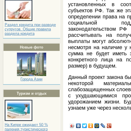
установленных в соо
субъектов РФ. Так же эт
определении права на п
социальной подд
Раздел кредита при разводе
законодательством РФ 
супругов. Общие правила
раздела кредита
рассчитывать на полу
выплаты могут абсолют
несмотря на наличие у н
Новые фото
сумма не будет иметь 
конкретного лица на 
размер) в будущем.
Данный проект закона бы
Города Азии
некоторой материа
слабозащищенных слоев 
Туризм и отдых
с ухудшающимися про
удорожанием жизни. Бу
узнаем уже через нескол
На Кипре ожидают 50 %
падения туристического