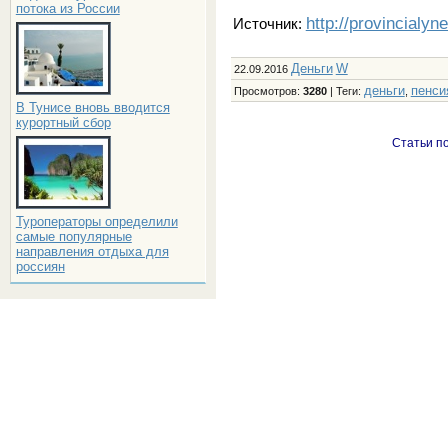
потока из России
http://provincialyn
Источник:
Деньги
W
22.09.2016
деньги
пенси
Просмотров
:
3280
|
Теги
:
,
В Тунисе вновь вводится
курортный сбор
Статьи по
Туроператоры определили
самые популярные
направления отдыха для
россиян