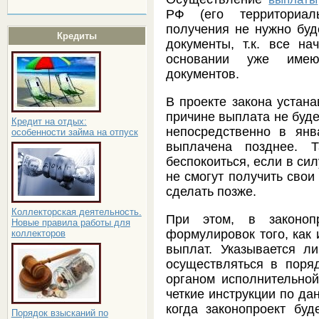
РФ (его территориал
получения не нужно буд
Кредиты
документы, т.к. все на
основании уже име
документов.
В проекте закона устана
причине выплата не буде
Кредит на отдых:
непосредственно в янв
особенности займа на отпуск
выплачена позднее. Т
беспокоиться, если в си
не смогут получить сво
сделать позже.
Коллекторская деятельность.
При этом, в законоп
Новые правила работы для
формулировок того, как 
коллекторов
выплат. Указывается л
осуществляться в поря
органом исполнительной 
четкие инструкции по да
когда законопроект буд
Порядок взысканий по