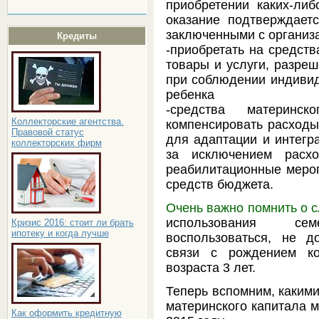
приобретении каких-либ
оказание подтверждает
заключенными с организ
Кредиты
-приобретать на средств
товары и услуги, разреш
при соблюдении индиви
ребенка
-средства материнс
Коллекторские агентства.
компенсировать расходы
Правовой статус
для адаптации и интегр
коллекторских фирм
за исключением расх
реабилитационные мероп
средств бюджета.
Очень важно помнить о
использования се
Кризис 2016: стоит ли брать
ипотеку и когда лучше
воспользоваться, не д
связи с рождением ко
возраста 3 лет.
Теперь вспомним, каким
материнского капитала 
Как оформить кредитную