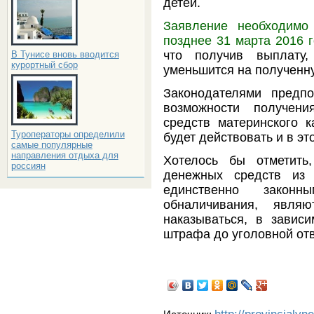
детей.
Заявление необходимо
позднее 31 марта 2016 г
что получив выплату,
В Тунисе вновь вводится
курортный сбор
уменьшится на полученну
Законодателями предп
возможности получен
средств материнского 
Туроператоры определили
будет действовать и в это
самые популярные
направления отдыха для
Хотелось бы отметить
россиян
денежных средств из 
единственно закон
обналичивания, явля
наказываться, в зависи
штрафа до уголовной отв