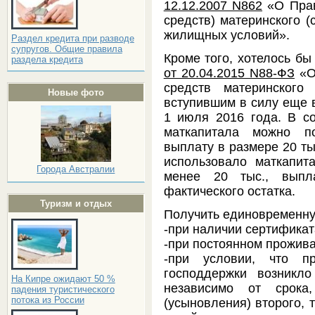
12.12.2007 N862
«О Прав
средств) материнского (
жилищных условий».
Раздел кредита при разводе
супругов. Общие правила
Кроме того, хотелось бы
раздела кредита
от 20.04.2015 N88-ФЗ
«О
средств материнского
Новые фото
вступившим в силу еще 
1 июля 2016 года. В со
маткапитала можно п
выплату в размере 20 ты
использовало маткапита
Города Австралии
менее 20 тыс., выпл
фактического остатка.
Туризм и отдых
Получить единовременну
-при наличии сертификат
-при постоянном прожив
-при условии, что п
господдержки возникло
На Кипре ожидают 50 %
независимо от срока
падения туристического
потока из России
(усыновления) второго, 