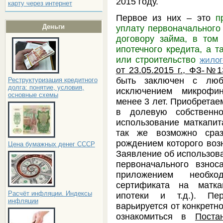
2015 году.
карту через интернет
Первое из них – это
п
Деньги
уплату первоначального
договору займа, в том
ипотечного кредита, а т
или строительство
жило
от 23.05.2015 г., ФЗ-№1
быть заключен с любо
Реструктуризация кредитного
долга: понятие, условия,
исключением микрофи
основные схемы
менее 3 лет. Приобрета
в долевую собственно
использование маткапит
так же возможно сраз
рождением которого воз
Цена бумажных денег СССР
Заявление об использова
первоначального взно
приложением необхо
сертификата на матка
Расчёт инфляции. Индексы
ипотеки и т.д.). Пе
инфляции
варьируется от конкретн
ознакомиться в
Поста