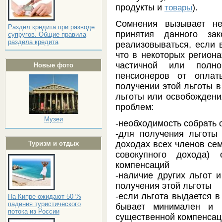
продукты и
).
товары
Сомнения вызывает не
Раздел кредита при разводе
принятия данного за
супругов. Общие правила
раздела кредита
реализовываться, если в
что в некоторых региона
частичной или полно
Новые фото
пенсионеров от опла
получении этой льготы в
льготы или освобождения
проблем:
Музеи
-необходимость собрать 
-для получения льготы 
доходах всех членов сем
Туризм и отдых
совокупного дохода) 
компенсаций
-наличие других льгот 
получения этой льготы
-если льгота выдается в
На Кипре ожидают 50 %
падения туристического
бывает минимален и н
потока из России
существенной компенсац