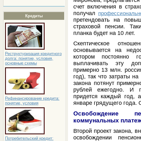
счет включения в страх
получал
профессиональн
Кредиты
претендовать на повы
страховой пенсии. Так
планка будет на 10 лет.
Скептическое отнош
основывается на недо
Реструктуризация кредитного
котором постоянно г
долга: понятие, условия,
выплачивать эту доп
основные схемы
примерно 13 млн. росси
год), так что затраты н
закона потянут примерн
рублей ежегодно. И п
придется каждый год, а
Рефинансирование кредита:
январе грядущего года. 
понятие, условия
Освобождение п
коммунальных плате
Второй проект закона, в
освобождении пенсио
Потребительский кредит: