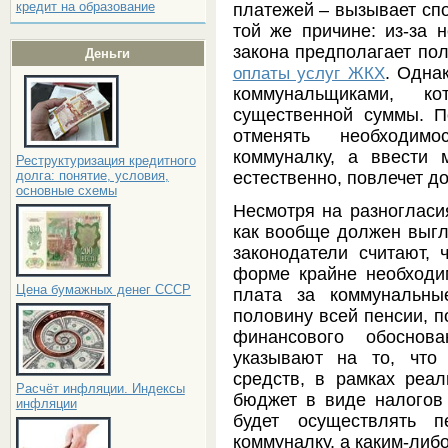
кредит на образование
платежей – вызывает спо
той же причине: из-за 
закона предполагает по
Деньги
. Одна
оплаты услуг ЖКХ
коммунальщиками, ко
существенной суммы. П
отменять необходимо
коммуналку, а ввести 
Реструктуризация кредитного
долга: понятие, условия,
естественно, повлечет д
основные схемы
Несмотря на разногласи
как вообще должен выгля
законодатели считают, 
форме крайне необходим
Цена бумажных денег СССР
плата за коммунальны
половину всей пенсии, п
финансового обоснова
указывают на то, что 
средств, в рамках реал
Расчёт инфляции. Индексы
бюджет в виде налогов
инфляции
будет осуществлять п
коммуналку, а каким-либ