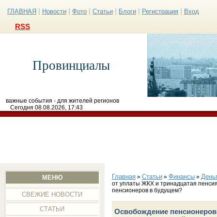
|
|
|
|
|
|
ГЛАВНАЯ
Новости
Фото
Статьи
Блоги
Регистрация
Вход
RSS
Провинциалы
важные события - для жителей регионов
Сегодня 08.08.2026, 17:43
Главная
Статьи
Финансы
День
»
»
»
МЕНЮ
от уплаты ЖКХ и тринадцатая пенсия
пенсионеров в будущем?
СВЕЖИЕ НОВОСТИ
СТАТЬИ
Освобождение пенсионеров 