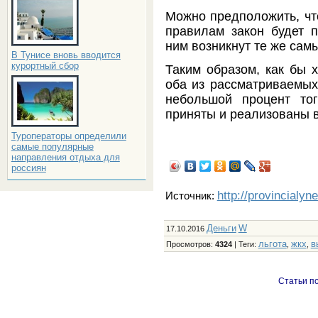
Можно предположить, чт
правилам закон будет 
ним возникнут те же сам
В Тунисе вновь вводится
курортный сбор
Таким образом, как бы 
оба из рассматриваемых
небольшой процент тог
приняты и реализованы в
Туроператоры определили
самые популярные
направления отдыха для
россиян
http://provincialyn
Источник:
Деньги
W
17.10.2016
льгота
жкх
в
Просмотров
:
4324
|
Теги
:
,
,
Статьи по