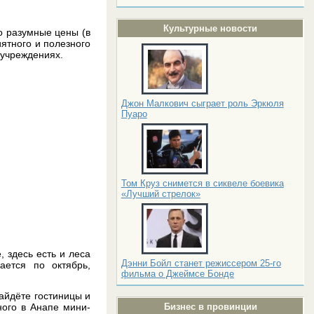
Культурные новости
о разумные цены (в
ятного и полезного
 учреждениях.
Джон Малкович сыграет роль Эркюля
Пуаро
Том Круз снимется в сиквеле боевика
«Лучший стрелок»
 здесь есть и леса
Дэнни Бойл станет режиссером 25-го
ается по октябрь,
фильма о Джеймсе Бонде
айдёте гостиницы и
ного в Анапе мини-
Бизнес в провинции