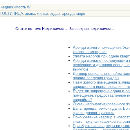
 недвижимость
W
ГОСТИНИЦА
анапа
жилье
отдых
аренда
море
:
,
,
,
,
,
Статьи по теме Недвижимость - Загородная недвижимость:
Аренда жилого помещения. Усл
жилого помещения
Уплата налогов при сдаче квар
Аренда жилья с последующим 
особенности договора аренды 
выкупом
Договор социального найма жил
правил вселения граждан
Наем жилого помещения жилищ
социального использования – 
Будет ли запрещена сдача в п
помещения, предоставленное п
соцнайма?
Обмен неприватизированного ж
Дача: аренда, ремонт дачи. Во
границ дачного участка
Приобретение квартир в новост
знать, покупая квартиры на рын
Приобретение квартиры на рынк