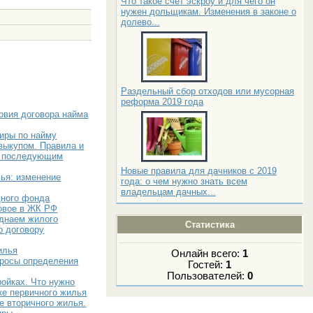
Что такое счет эскроу и для чего он
нужен дольщикам. Изменения в законе о
долево...
Раздельный сбор отходов или мусорная
реформа 2019 года
овия договора найма
тиры по найму
выкупом. Правила и
с последующим
Новые правила для дачников с 2019
ья: изменение
года: о чем нужно знать всем
владельцам дачных...
ного фонда
новое в ЖК РФ
однаем жилого
Статистика
о договору
илья
Онлайн всего:
1
просы определения
Гостей:
1
Пользователей:
0
ройках. Что нужно
ке первичного жилья
е вторичного жилья.