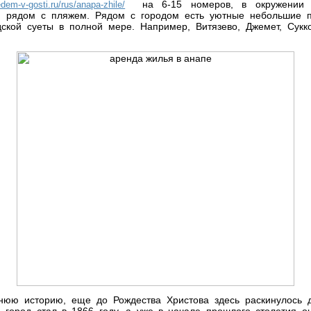
на 6-15 номеров, в окружении з
edem-v-gosti.ru/rus/anapa-zhile/
и рядом с пляжем. Рядом с городом есть уютные небольшие п
дской суеты в полной мере. Например, Витязево, Джемет, Сукк
нюю историю, еще до Рождества Христова здесь раскинулось 
 город стал в 1866 году, а уже в начале прошлого столетия 