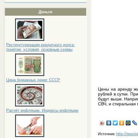
Деньги
Реструктуризация кредитного долга:
понятие, условия, основные схемы
Цена бумажных денег СССР
Цены на аренду жи
рублей в сутки. П
будут выше. Наприм
СВЧ, и стиральная 
Расчёт инфляции. Индексы инфляции
http://provi
Источник: