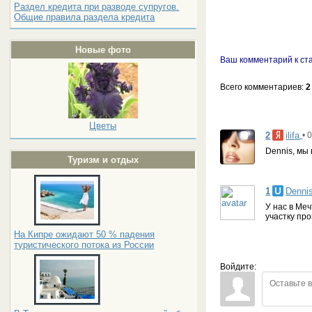
Раздел кредита при разводе супругов.
Общие правила раздела кредита
Новые фото
Ваш комментарий к ста
Всего комментариев
:
2
Цветы
2
ilifa
• 
Dennis, мы 
Туризм и отдых
1
Denni
У нас в Меч
участку пр
На Кипре ожидают 50 % падения
туристического потока из России
Войдите: