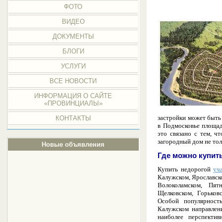
ФОТО
ВИДЕО
ДОКУМЕНТЫ
БЛОГИ
УСЛУГИ
ВСЕ НОВОСТИ
ИНФОРМАЦИЯ О САЙТЕ
«ПРОВИНЦИАЛЫ»
застройки может быть
КОНТАКТЫ
в Подмосковье площад
это связано с тем, ч
загородный дом не тол
Новые объявления
Где можно купит
Купить недорогой
уч
Калужском, Ярославск
Волоколамском, Пят
Щелковском, Горьков
Особой популярност
Калужском направлен
наиболее перспекти