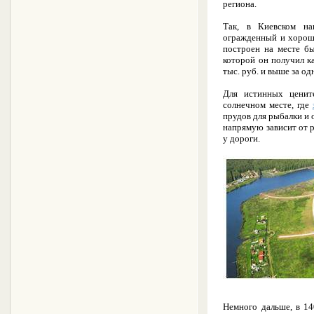
региона.
Так, в Киевском н
огражденный и хоро
построен на месте бы
которой он получил к
тыс. руб. и выше за од
Для истинных ценит
солнечном месте, где
прудов для рыбалки и 
напрямую зависит от 
у дороги.
Немного дальше, в 1