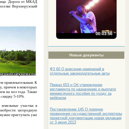
илища. Дорога от МКАД
поселке Верхнерузский
00:03:56
Новые документы
ФЗ 60 О внесении изменений в
отдельные законодательные акты
чем привлекательным. К
Приказ 653 н Об утверждении
у, причем в некоторых
регламента по назначению и выплате
ем на пол года. Также
ежемесячного пособия по уходу за
ь скидку 5-10%.
ребёнком
 земельные участки в
Постановление 145 О порядке
риобрести загородную
проведения государственной экспертизы
м нужно приступать уже
проектной документации новая редакция
от 3 июня 2013