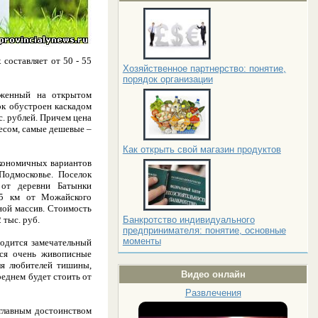
составляет от 50 - 55
Хозяйственное партнерство: понятие,
порядок организации
оженный на открытом
к обустроен каскадом
с. рублей. Причем цена
есом, самые дешевые –
Как открыть свой магазин продуктов
экономичных вариантов
Подмосковье. Поселок
 от деревни Батынки
5 км от Можайского
ной массив. Стоимость
 тыс. руб.
Банкротство индивидуального
предпринимателя: понятие, основные
моменты
одится замечательный
тся очень живописные
ля любителей тишины,
Видео онлайн
реднем будет стоить от
Развлечения
 главным достоинством