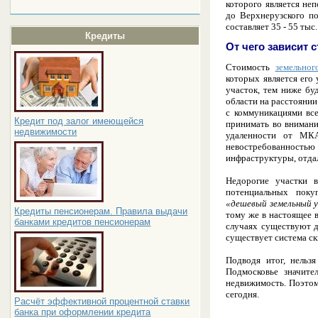
которого является не
до Верхнерузского по
составляет 35 - 55 тыс.
Кредиты
От чего зависит
Стоимость
земельног
которых является его
участок, тем ниже бу
области на расстояни
с коммуникациями всег
Кредит под залог имеющейся
принимать во внимание
недвижимости
удаленности от МКА
невостребованностью 
инфраструктуры, отда
Недорогие участки 
потенциальных поку
«дешевый земельный 
Кредиты пенсионерам. Правила выдачи
тому же в настоящее 
банками кредитов пенсионерам
случаях существуют д
существует система ск
Подводя итог, нельз
Подмосковье значите
недвижимость. Поэтом
сегодня.
Расчёт эффективной процентной ставки
банка при оформлении кредита