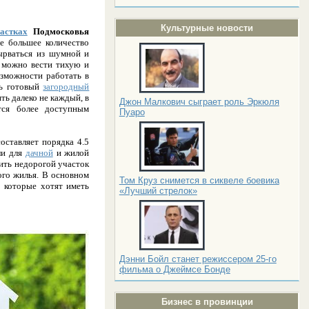
Культурные новости
астках
Подмосковья
се большее количество
вырваться из шумной и
е можно вести тихую и
озможности работать в
ть готовый
загородный
ть далеко не каждый, в
Джон Малкович сыграет роль Эркюля
тся более доступным
Пуаро
ставляет порядка 4.5
ли для
дачной
и жилой
ить недорогой участок
ого жилья. В основном
Том Круз снимется в сиквеле боевика
, которые хотят иметь
«Лучший стрелок»
.
Дэнни Бойл станет режиссером 25-го
фильма о Джеймсе Бонде
Бизнес в провинции