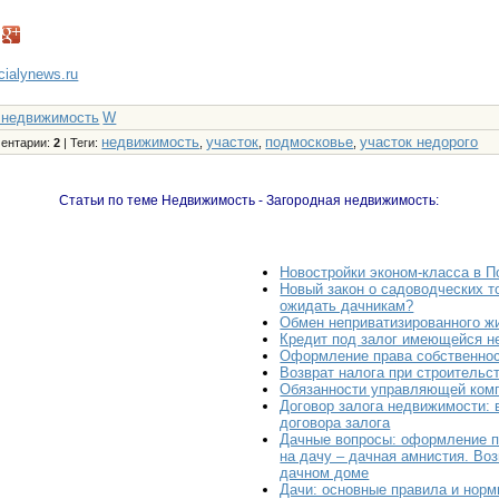
ncialynews.ru
 недвижимость
W
недвижимость
участок
подмосковье
участок недорого
ентарии
:
2
|
Теги
:
,
,
,
Статьи по теме Недвижимость - Загородная недвижимость:
Новостройки эконом-класса в 
Новый закон о садоводческих т
ожидать дачникам?
Обмен неприватизированного ж
Кредит под залог имеющейся 
Оформление права собственнос
Возврат налога при строительс
Обязанности управляющей ком
Договор залога недвижимости:
договора залога
Дачные вопросы: оформление п
на дачу – дачная амнистия. Во
дачном доме
Дачи: основные правила и нор