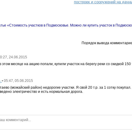
построек и сооружений на дачн
тье «Стоимость участков в Подмосковье. Можно ли купить участок в Подмоск
Порядок вывода комментарие
00:27, 24.06.2015
в этом месяце на акцию попали, купили участок на берегу реки со скидкой 150
s
• 05:47, 05.06.2015
таево (можайский район) недорогие участки. Я свой 20 т.р. за 1 сотку покупал
оведено электричество и есть нормальная дорога.