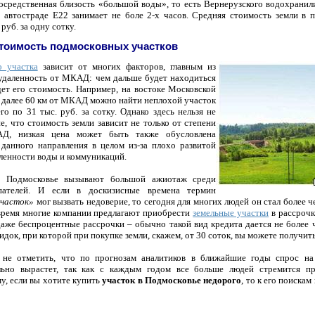
посредственная близость «большой воды», то есть Вернерузского водохран
 автостраде Е22 занимает не боле 2-х часов. Средняя стоимость земли в 
 руб. за одну сотку.
 стоимость подмосковных участков
о участка
зависит от многих факторов, главным из
 удаленность от МКАД: чем дальше будет находиться
дет его стоимость. Например, на востоке Московской
и далее 60 км от МКАД можно найти неплохой участок
о по 31 тыс. руб. за сотку. Однако здесь нельзя не
, что стоимость земли зависит не только от степени
Д, низкая цена может быть также обусловлена
данного направления в целом из-за плохо развитой
ленности воды и коммуникаций.
в Подмосковье вызывают большой ажиотаж среди
пателей. И если в доскизисные времена термин
участок»
мог вызвать недоверие, то сегодня для многих людей он стал более 
время многие компании предлагают приобрести
земельные участки
в рассрочк
аже беспроцентные рассрочки – обычно такой вид кредита дается не более ч
идок, при которой при покупке земли, скажем, от 30 соток, вы можете получит
я не отметить, что по прогнозам аналитиков в ближайшие годы спрос на
льно вырастет, так как с каждым годом все больше людей стремится п
у, если вы хотите купить
участок в Подмосковье недорого
, то к его поиска