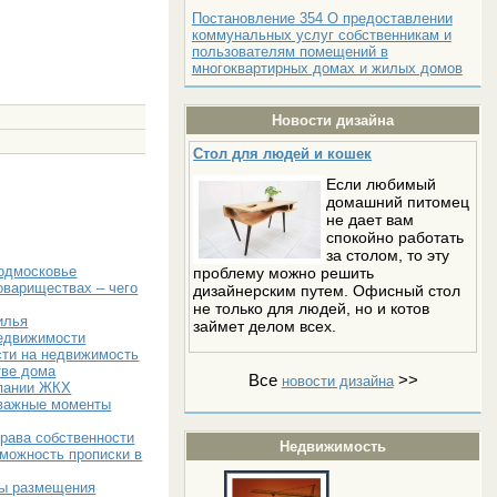
Постановление 354 О предоставлении
коммунальных услуг собственникам и
пользователям помещений в
многоквартирных домах и жилых домов
Новости дизайна
Стол для людей и кошек
Если любимый
домашний питомец
не дает вам
спокойно работать
за столом, то эту
Подмосковье
проблему можно решить
овариществах – чего
дизайнерским путем. Офисный стол
не только для людей, но и котов
илья
займет делом всех.
недвижимости
ти на недвижимость
тве дома
Все
>>
новости дизайна
пании ЖКХ
 важные моменты
рава собственности
Недвижимость
зможность прописки в
мы размещения