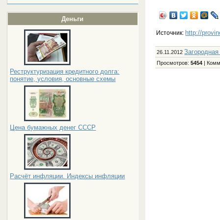
Деньги
http://provi
Источник:
Загородная
26.11.2012
Просмотров
:
5454
|
Комм
Реструктуризация кредитного долга:
понятие, условия, основные схемы
Цена бумажных денег СССР
Расчёт инфляции. Индексы инфляции