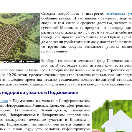
Сегодня потребность в
недорогих
земельных уч
особенно высока. И это вполне объяснимо, ведь в
людей, в том числе и среднего достатка, желают 
суетливой Москвы за ее пределы – в пригород, гд
размеренную жизнь, но при этом не лишать себя в
городе или просто часто бывать там. Однако купи
дом
со всеми удобствами или дачу может себе позволи
то время как покупка земельного участка являе
приобретением.
В общей сложности земельный фонд Подмосковья со
млн. га. В настоящее время из этого количества зем
 использовано не более 15%. Сегодня все большее число людей стремится куп
ью 10-20 соток, предназначенный для строительства капитального загородн
то в последнее время значительно увеличилось количество жителей столицы
ько для сезонного отдыха, но и для постоянного круглогодичного проживания
ь недорогой участок в Подмосковье
асток
в Подмосковье вы можете в Симферопольском,
ом, Новорязанском, Минском, Киевском, Дмитровском,
ницком, Егорьевском, Ленинградском, Каширском,
ском, Новорязанском и Новорижском направлениях.
ью пользуются земельные участки в Киевском и
иях Подмосковья, так как они считаются одними из
вных в плане будущего развития инфраструктуры