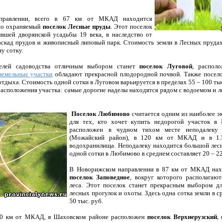
аправлении, всего в 67 км от МКАД находится
шо охраняемый
поселок Лесные пруды
. Этот поселок
вшей дворянской усадьбы 19 века, в наследство от
аскад прудов и живописный липовый парк. Стоимость земли в Лесных прудах 
ну сотку.
елей садоводства отличным выбором станет
поселок Луговой
, распол
земельные участки
обладают прекрасной плодородной почвой. Также посело
отдыха. Стоимость одной сотки в Луговом варьируется в пределах 55 – 100 ты
расположения участка: самые дорогие наделы находятся рядом с водоемом и л
Поселок Любимово
считается одним из наиболее 
для тех, кто хочет купить недорогой участок в 
расположен в чудном тихом месте неподалеку
(Можайский район), в 120 км от МКАД и в 1.
водохранилища. Неподалеку находится большой лес
одной сотки в Любимово в среднем составляет 20 – 22
В Новорижском направлении в 87 км от МКАД нах
поселок Заповедное
, вокруг которого располагаю
леса. Этот поселок станет прекрасным выбором д
лесных прогулок и охоты. Здесь одна сотка земли в с
50 тыс. руб.
40 км от МКАД, в Шаховском районе расположен
поселок Верхнерузский
,