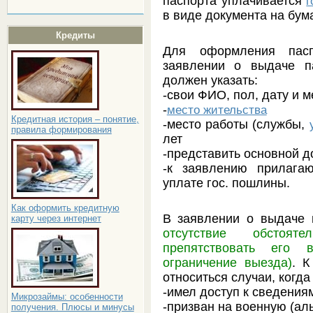
паспорта уплачивается
г
в виде документа на бум
Кредиты
Для оформления пас
заявлении о выдаче па
должен указать:
-свои ФИО, пол, дату и 
-
место жительства
Кредитная история – понятие,
-место работы (службы,
правила формирования
лет
-представить основной д
-к заявлению прилага
уплате гос. пошлины.
Как оформить кредитную
В заявлении о выдаче 
карту через интернет
отсутствие обстоя
препятствовать его 
ограничение выезда)
. К
относиться случаи, когда
-имел доступ к сведения
Микрозаймы: особенности
-призван на военную (ал
получения. Плюсы и минусы