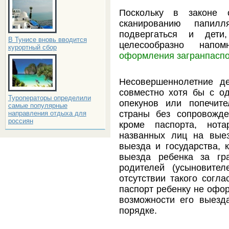
Поскольку в законе 
сканированию папил
подвергаться и дети
В Тунисе вновь вводится
целесообразно нап
курортный сбор
оформления загранпаспо
Несовершеннолетние д
совместно хотя бы с од
Туроператоры определили
опекунов или попечит
самые популярные
страны без сопровожд
направления отдыха для
россиян
кроме паспорта, нота
названных лиц на выез
выезда и государства, 
выезда ребенка за гра
родителей (усыновител
отсутствии такого согла
паспорт ребенку не офор
возможности его выезд
порядке.