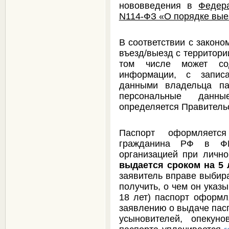
нововведения в
Федера
N114-ФЗ «О порядке вые
В соответствии с законо
въезд/выезд с территори
том числе может сод
информации, с запис
данными владельца па
персональные данн
определяется Правитель
Паспорт оформляетс
гражданина РФ в Ф
организацией при личн
выдается сроком на 5 
заявитель вправе выбира
получить, о чем он указ
18 лет) паспорт оформл
заявлению о выдаче пасп
усыновителей, опекун