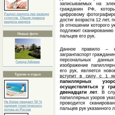
записываемых на элек
гражданин РФ, котор
цифровому фотографиро
Раздел кредита при разводе
супругов. Общие правила
достиг возраста 12 лет,
раздела кредита
(в отношении которого у
подлежит сканированию 
Новые фото
пальцев его рук.
Данное правило – о
загранпаспорт граждани
персональных данны
Города Африки
изображение папиллярн
его рук, является нов
Туризм и отдых
вступит в силу с 1 я
папиллярных узо
осуществляться у гр
двенадцати лет
. В сл
папиллярных узоров указ
На Кипре ожидают 50 %
проводится сканирова
падения туристического
пальцев рук указанного л
потока из России