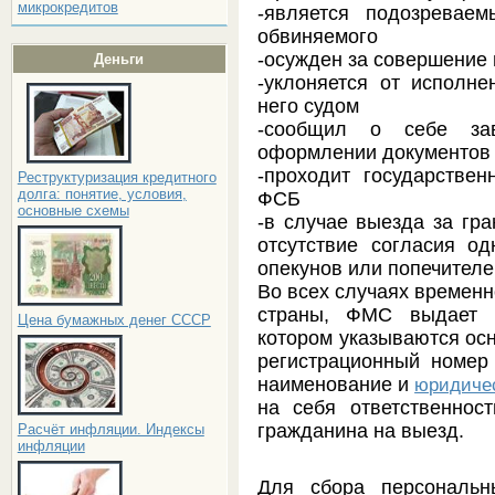
микрокредитов
-является подозревае
обвиняемого
-осужден за совершение
Деньги
-уклоняется от исполне
него судом
-сообщил о себе за
оформлении документов
-проходит государствен
Реструктуризация кредитного
долга: понятие, условия,
ФСБ
основные схемы
-в случае выезда за гр
отсутствие согласия о
опекунов или попечител
Во всех случаях временн
страны, ФМС выдает 
Цена бумажных денег СССР
котором указываются осн
регистрационный номер
наименование и
юридиче
на себя ответственнос
гражданина на выезд.
Расчёт инфляции. Индексы
инфляции
Для сбора персональн