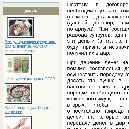
Поэтому, в договор
необходимо указать ко
Деньги
(возможно, для конкрет
(данный договор, пр
нотариуса). При состав
развода супругов, один 
эти деньги (а так же 
Реструктуризация кредитного
будут признаны исключи
долга: понятие, условия,
основные схемы
получил их в дар.
При дарении денег на 
помимо составления д
осуществить передачу э
Цена бумажных денег СССР
делать это лучше в б
банковского счета на др
порядке, необходимо оп
конкретного имущества на
вторых, чтобы не в
Расчёт инфляции. Индексы
относительно природы 
инфляции
целей, на которые он
передачу денег в дар 
моменту приобретения