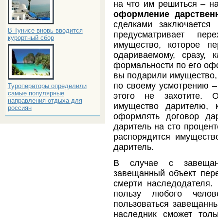
на что им решиться – н
оформление дарствен
сделками заключается
В Тунисе вновь вводится
предусматривает пер
курортный сбор
имущество, которое п
одариваемому, сразу, 
формальности по его офо
вы подарили имущество, 
по своему усмотрению –
Туроператоры определили
самые популярные
этого не захотите. О
направления отдыха для
имущество дарителю, 
россиян
оформлять договор да
даритель на сто процент
распорядится имущество
даритель.
В случае с завещан
завещанный объект пере
смерти наследодателя. 
пользу любого челов
пользоваться завещанн
наследник сможет толь