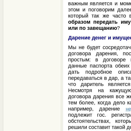
важным является и моме
этом и поговорим дале
который так же часто
образом передать иму
или по завещанию
?
Дарение денег и имуще
Мы не будет сосредотач
договора дарения, по
простым: в договоре 
данные паспорта обеих 
дать подробное опис
передаваться в дар, а т
что даритель является
Несмотря на кажущую
договора дарения все же
тем более, когда дело к
например, дарение
н
подлежит гос. регист
обстоятельствах, кото
решили составит такой д