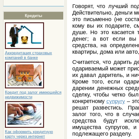
Говорят, что лучший по
Действительно, деньги м
Кредиты
это письменно (не соста
кому вы их подарите, с
душе. Но это касается
денег; а вот если вы
средства, на определен
квартиры, дома или авто,
Аккредитация страховых
компаний в банке
Считается, что дарить д
одариваемый может приоб
их давал даритель, и ни
Кроме того, если одар
дарении денежных средс
Кредит под залог имеющейся
сделку, чтобы четко бы
недвижимости
конкретному
– эт
супругу
решат развестись. Пр
залог того, что в случ
средства будут искл
имущества супругов, и
Как оформить кредитную
подлежащего разделу.
карту через интернет