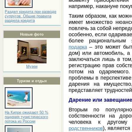
например, накануне поку
Раздел кредита при разводе
Таким образом, как можн
супругов. Общие правила
раздела кредита
имеет множество нюанс
повлечь за собой непред
особенно, если одаривае
Новые фото
более рациональным я
– это может быт
подарка
дом) или автомобиль, а 
заключаться лишь в том
регистрацию прав собств
Музеи
потом на одаряемого
проблемы в перспективе
Туризм и отдых
дарения на имущество
представляет трудносте
Дарение или завещани
Вторым по популярно
На Кипре ожидают 50 %
собственности на дор
падения туристического
потока из России
человека к другому 
), являетс
родственников