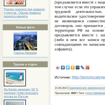
(предъявляется вместе с нац
том случае если это управле
Раздел кредита при разводе
трудовой деятельностью
супругов. Общие правила
водительское удостоверение
раздела кредита
не являющемся совместн
договоров, оно признается
Новые фото
территории РФ на основе
предъявляется вместе с з
(либо в нем все записи п
совпадающими по написани
алфавита).
Города Америки
Туризм и отдых
http://provincialyn
Источник:
Гражданское законодате
21.05.2013
На Кипре ожидают 50 %
удостоверени
падения туристического
Просмотров
:
4937
|
Теги
:
потока из России