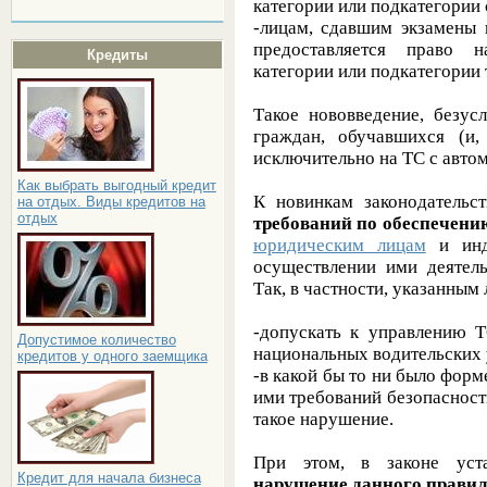
категории или подкатегории
-лицам, сдавшим экзамены 
предоставляется право 
Кредиты
категории или подкатегории 
Такое нововведение, безус
граждан, обучавшихся (и,
исключительно на ТС с авто
Как выбрать выгодный кредит
К новинкам законодательс
на отдых. Виды кредитов на
отдых
требований по обеспечени
юридическим лицам
и инди
осуществлении ими деятель
Так, в частности, указанным
-допускать к управлению 
Допустимое количество
национальных водительских
кредитов у одного заемщика
-в какой бы то ни было фор
ими требований безопаснос
такое нарушение.
При этом, в законе ус
Кредит для начала бизнеса
нарушение данного прави