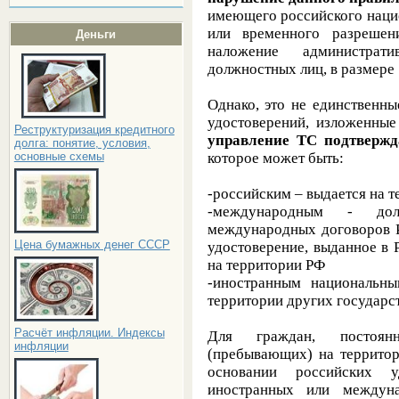
имеющего российского наци
или временного разрешен
Деньги
наложение администрат
должностных лиц, в размере 
Однако, это не единственн
удостоверений, изложенные
Реструктуризация кредитного
управление ТС подтвержд
долга: понятие, условия,
которое может быть:
основные схемы
-российским – выдается на т
-международным - долж
международных договоров Р
Цена бумажных денег СССР
удостоверение, выданное в 
на территории РФ
-иностранным национальн
территории других государс
Расчёт инфляции. Индексы
Для граждан, посто
инфляции
(пребывающих) на территор
основании российских у
иностранных или междуна