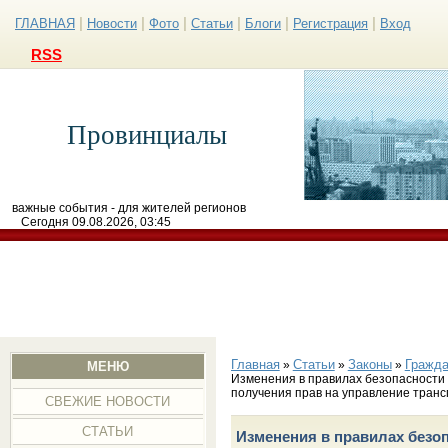
|
|
|
|
|
|
ГЛАВНАЯ
Новости
Фото
Статьи
Блоги
Регистрация
Вход
RSS
Провинциалы
важные события - для жителей регионов
Сегодня 09.08.2026, 03:45
Главная
Статьи
Законы
Гражда
»
»
»
МЕНЮ
Изменения в правилах безопасности
получения прав на управление тран
СВЕЖИЕ НОВОСТИ
СТАТЬИ
Изменения в правилах безо