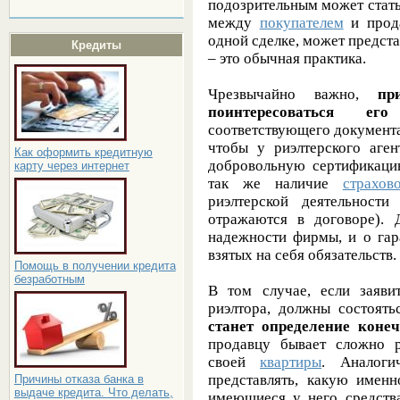
подозрительным может стать
между
покупателем
и прода
одной сделке, может предста
Кредиты
– это обычная практика.
Чрезвычайно важно,
пр
поинтересоваться его
соответствующего документа
чтобы у риэлтерского аге
Как оформить кредитную
добровольную сертификацию
карту через интернет
так же наличие
страхов
риэлтерской деятельности
отражаются в договоре). 
надежности фирмы, и о гар
взятых на себя обязательств.
Помощь в получении кредита
безработным
В том случае, если заяви
риэлтора, должны состоят
станет определение коне
продавцу бывает сложно 
своей
квартиры
. Аналоги
представлять, какую имен
Причины отказа банка в
выдаче кредита. Что делать,
имеющиеся у него средств