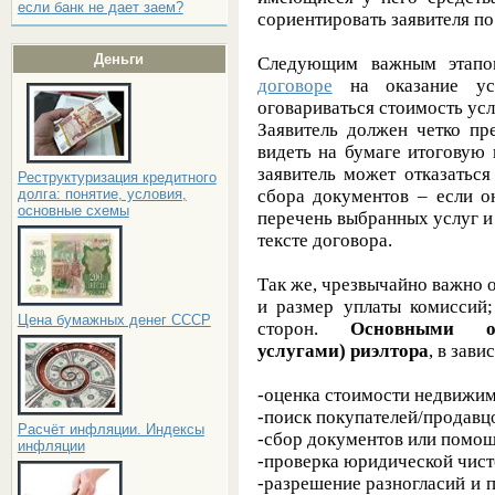
если банк не дает заем?
сориентировать заявителя п
Деньги
Следующим важным этапо
договоре
на оказание усл
оговариваться стоимость усл
Заявитель должен четко пре
видеть на бумаге итоговую 
заявитель может отказаться
Реструктуризация кредитного
сбора документов – если о
долга: понятие, условия,
основные схемы
перечень выбранных услуг и
тексте договора.
Так же, чрезвычайно важно 
и размер уплаты комиссий;
Цена бумажных денег СССР
сторон.
Основными об
услугами) риэлтора
, в зави
-оценка стоимости недвижим
-поиск покупателей/продавц
Расчёт инфляции. Индексы
-сбор документов или помощ
инфляции
-проверка юридической чис
-разрешение разногласий и