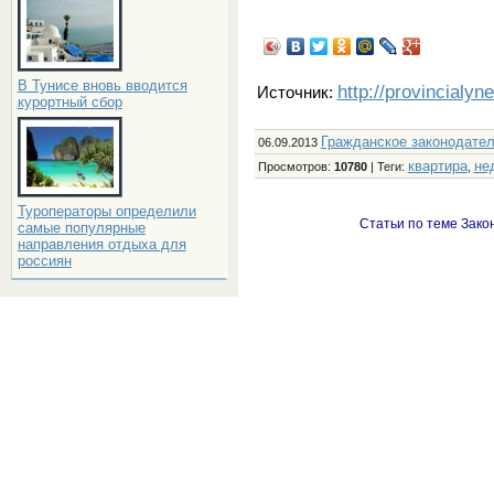
В Тунисе вновь вводится
http://provincialyn
Источник:
курортный сбор
Гражданское законодате
06.09.2013
квартира
не
Просмотров
:
10780
|
Теги
:
,
Туроператоры определили
Статьи по теме Зако
самые популярные
направления отдыха для
россиян