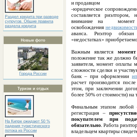
и продавцом
-юридическое сопровождени
составляется риэлтором,
Раздел кредита при разводе
внимание на момент и
супругов. Общие правила
раздела кредита
освобождения
недвижимост
аванса. Риэлтор обяза
«недостатках» приобретаем
Новые фото
Важным является
момент
положение так же должно б
заявителя, момент оплаты 
сложности сделки и участву
Города России
банк – при оформлении
и
расчет производится после
этом, при заключении дого
Туризм и отдых
более 50% от стоимости) на 
Финальным этапом любой с
регистрация –
присутств
покупателем при пода
На Кипре ожидают 50 %
обязательно
. Работа риэлто
падения туристического
потока из России
владельцем квартиры свидете