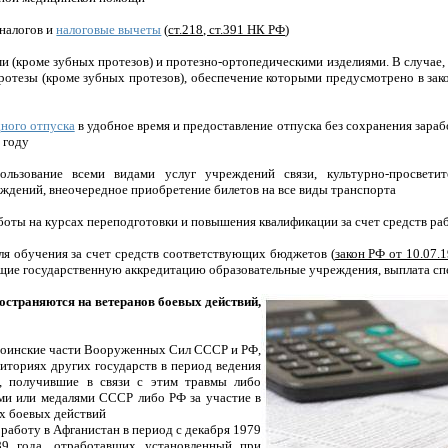
 налогов и
налоговые вычеты
(
ст.218, ст.391 НК РФ
)
и (кроме зубных протезов) и протезно-ортопедическими изделиями. В случае,
ротезы (кроме зубных протезов), обеспечение которыми предусмотрено в зак
ного отпуска
в удобное время и предоставление отпуска без сохранения зара
 году
ользование всеми видами услуг учреждений связи, культурно-просвети
ждений, внеочередное приобретение билетов на все виды транспорта
боты на курсах переподготовки и повышения квалификации за счет средств ра
для обучения за счет средств соответствующих бюджетов (
закон РФ от 10.07.
ющие государственную аккредитацию образовательные учреждения, выплата с
ространяются
на ветеранов боевых действий,
воинские части Вооруженных Сил СССР и РФ,
иториях других государств в период ведения
, получившие в связи с этим травмы либо
ми или медалями СССР либо РФ за участие в
х боевых действий
 работу в Афганистан в период с декабря 1979
89 года, отработавших установленный при