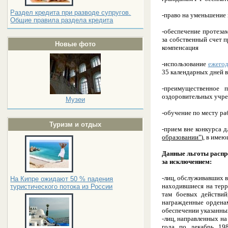
Раздел кредита при разводе супругов.
-право на уменьшение
Общие правила раздела кредита
-обеспечение протезам
за собственный счет п
Новые фото
компенсация
-использование
ежегод
35 календарных дней в
-преимущественное п
оздоровительных учре
Музеи
-обучение по месту ра
Туризм и отдых
-прием вне конкурса 
образовании"
), в име
Данные льготы расп
за исключением:
-лиц, обслуживавших 
На Кипре ожидают 50 % падения
находившиеся на терр
туристического потока из России
там боевых действий
награжденные ордена
обеспечении указанны
-лиц, направленных на
года по декабрь 19