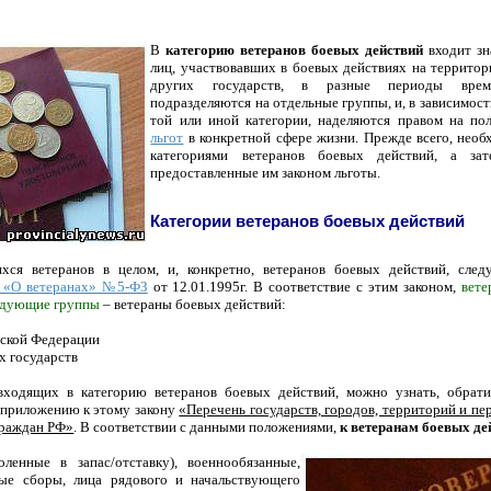
В
категорию ветеранов боевых действий
входит зн
лиц, участвовавших в боевых действиях на террито
других государств, в разные периоды вр
подразделяются на отдельные группы, и, в зависимос
той или иной категории, наделяются правом на по
льгот
в конкретной сфере жизни. Прежде всего, необ
категориями ветеранов боевых действий, а за
предоставленные им законом льготы.
Категории ветеранов боевых действий
хся ветеранов в целом, и, конкретно, ветеранов боевых действий, следу
 «О ветеранах» №5-ФЗ
от 12.01.1995г.
В соответствие с этим законом,
вете
ледующие группы
– ветераны боевых действий:
йской Федерации
их государств
входящих в категорию ветеранов боевых действий, можно узнать, обра
 к приложению к этому закону
«Перечень государств, городов, территорий и пе
граждан РФ»
. В соответствии с данными положениями,
к ветеранам боевых де
воленные в запас/отставку), военнообязанные,
ые сборы, лица рядового и начальствующего