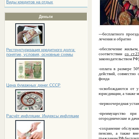
Виды кредитов на отдых
Деньги
---бесплатного прое
лечения и обратно
-обеспечение жильем
Реструктуризация кредитного долга:
соответствии
со ст.2
понятие, условия, основные схемы
законодательством РФ)
-оплата в размере 5
действий, совместно
фонда
Цена бумажных денег СССР
-освобождаются от 
юрисдикции, а также 
-первоочередная уста
-преимущество при 
Расчёт инфляции. Индексы инфляции
огороднические и дач
-сохранение обслужив
пенсию, а также вне
гражданам РФ беспла