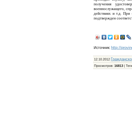
получения удостов
военнослужащего, спр
действиях и т.д. Пр
подтвержден соответс
http://provi
Источник:
Гражданско
12.10.2012
Просмотров
:
16813
|
Тег