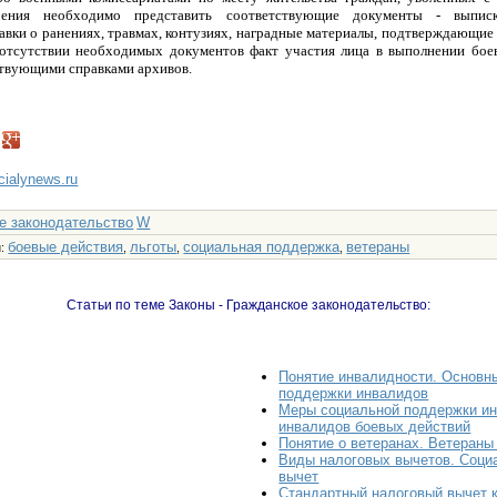
ерения необходимо представить соответствующие документы - выпис
авки о ранениях, травмах, контузиях, наградные материалы, подтверждающие 
и отсутствии необходимых документов факт участия лица в выполнении бое
твующими справками архивов.
ncialynews.ru
е законодательство
W
боевые действия
льготы
социальная поддержка
ветераны
и
:
,
,
,
Статьи по теме Законы - Гражданское законодательство:
Понятие инвалидности. Основн
поддержки инвалидов
Меры социальной поддержки ин
инвалидов боевых действий
Понятие о ветеранах. Ветераны
Виды налоговых вычетов. Соци
вычет
Стандартный налоговый вычет к