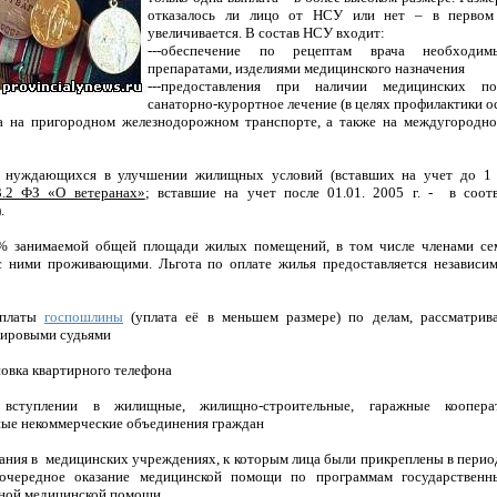
отказалось ли лицо от НСУ или нет – в первом
увеличивается. В состав НСУ входит:
---обеспечение по рецептам врача необходим
препаратами, изделиями медицинского назначения
---предоставления при наличии медицинских п
санаторно-курортное лечение (в целях профилактики 
зда на пригородном железнодорожном транспорте, а также на междугородно
, нуждающихся в улучшении жилищных условий (вставших на учет до 1 
3.2 ФЗ «О ветеранах»
; вставшие на учет после 01.01. 2005 г. - в соо
.
0% занимаемой общей площади жилых помещений, в том числе членами се
 с ними проживающими. Льгота по оплате жилья предоставляется независи
уплаты
госпошлины
(уплата её в меньшем размере) по делам, рассматри
мировыми судьями
новка квартирного телефона
вступлении в жилищные, жилищно-строительные, гаражные кооперат
ные некоммерческие объединения граждан
ания в медицинских учреждениях, к которым лица были прикреплены в перио
очередное оказание медицинской помощи по программам государственн
тной медицинской помощи