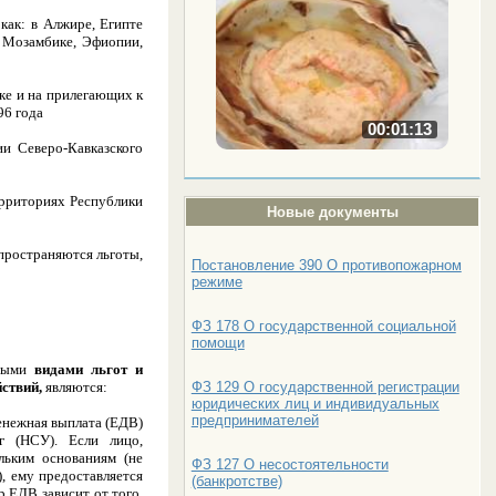
 как: в Алжире, Египте
, Мозамбике, Эфиопии,
ке и на прилегающих к
96 года
00:01:13
и Северо-Кавказского
ерриториях Республики
Новые документы
спространяются льготы,
Постановление 390 О противопожарном
режиме
ФЗ 178 О государственной социальной
помощи
вными
видами льгот и
ФЗ 129 О государственной регистрации
ствий,
являются:
юридических лиц и индивидуальных
предпринимателей
енежная выплата (ЕДВ)
г (НСУ). Если лицо,
льким основаниям (не
ФЗ 127 О несостоятельности
, ему предоставляется
(банкротстве)
р ЕДВ зависит от того,