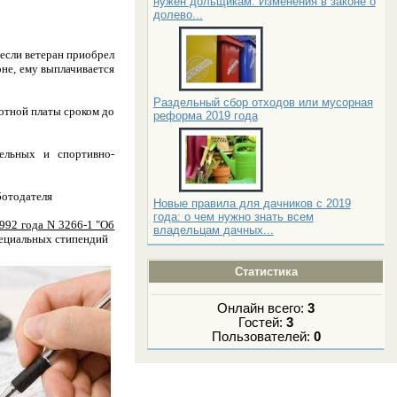
нужен дольщикам. Изменения в законе о
долево...
 если ветеран приобрел
оне, ему выплачивается
Раздельный сбор отходов или мусорная
ботной платы сроком до
реформа 2019 года
тельных и спортивно-
ботодателя
Новые правила для дачников с 2019
года: о чем нужно знать всем
1992 года N 3266-1 "Об
владельцам дачных...
пециальных стипендий
Статистика
Онлайн всего:
3
Гостей:
3
Пользователей:
0