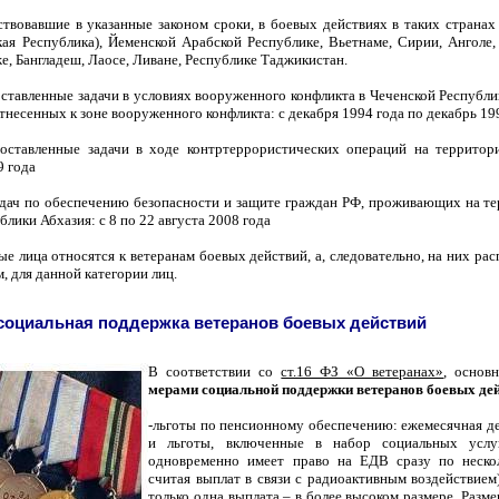
аствовавшие в указанные законом сроки, в боевых действиях в таких странах
ая Республика), Йеменской Арабской Республике, Вьетнаме, Сирии, Анголе
е, Бангладеш, Лаосе, Ливане, Республике Таджикистан.
оставленные задачи в условиях вооруженного конфликта в Чеченской Республи
тнесенных к зоне вооруженного конфликта: с декабря 1994 года по декабрь 19
поставленные задачи в ходе контртеррористических операций на территори
9 года
адач по обеспечению безопасности и защите граждан РФ, проживающих на т
лики Абхазия: с 8 по 22 августа 2008 года
 лица относятся к ветеранам боевых действий, а, следовательно, на них ра
, для данной категории лиц.
 социальная поддержка ветеранов боевых действий
В соответствии со
ст.16 ФЗ «О ветеранах»
, осно
мерами социальной поддержки ветеранов боевых дей
-льготы по пенсионному обеспечению: ежемесячная д
и льготы, включенные в набор социальных услу
одновременно имеет право на ЕДВ сразу по неско
считая выплат в связи с радиоактивным воздействием)
только одна выплата – в более высоком размере. Разме