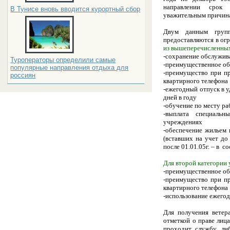
направлении срок
В Тунисе вновь вводится курортный сбор
уважительным причин
Двум данным групп
предоставляются в ог
из вышеперечисленных
-сохранение обслужив
Туроператоры определили самые
-преимущественное об
популярные направления отдыха для
-преимущество при пр
россиян
квартирного телефона
-ежегодный отпуск в у
дней в году
-обучение по месту ра
-выплата специаль
учреждениях
-обеспечение жильем
(вставших на учет до
после 01.01.05г. – в 
Для второй категории
-преимущественное об
-преимущество при пр
квартирного телефона
-использование ежего
Для получения ветер
отметкой о праве лиц
проходит службу, ли