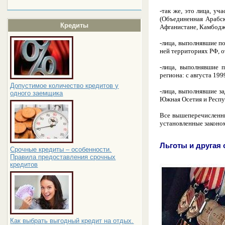
-так же, это лица, уч
(Объединенная Арабск
Кредиты
Афганистане, Камбодж
-лица, выполнявшие п
ней территориях РФ, о
-лица, выполнявшие 
региона: с августа 199
Допустимое количество кредитов у
-лица, выполнявшие з
одного заемщика
Южная Осетия и Респуб
Все вышеперечисленные
установленные законом
Льготы и другая
Срочные кредиты – особенности.
Правила предоставления срочных
кредитов
Как выбрать выгодный кредит на отдых.