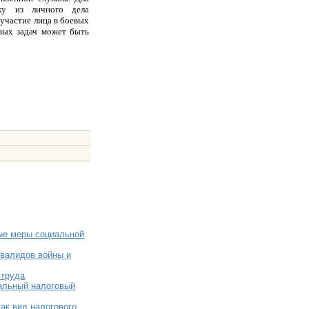
ку из личного дела
участие лица в боевых
вых задач может быть
ые меры социальной
валидов войны и
 труда
альный налоговый
ак вид налогового