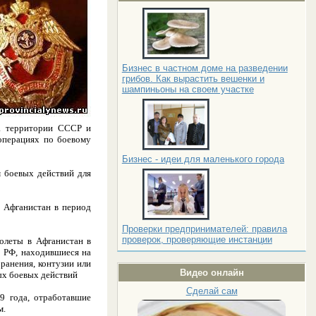
Бизнес в частном доме на разведении
грибов. Как вырастить вешенки и
шампиньоны на своем участке
на территории СССР и
 операциях по боевому
Бизнес - идеи для маленького города
м боевых действий для
 Афганистан в период
Проверки предпринимателей: правила
проверок, проверяющие инстанции
олеты в Афганистан в
 РФ, находившиеся на
 ранения, контузии или
Видео онлайн
ых боевых действий
Сделай сам
9 года, отработавшие
м.