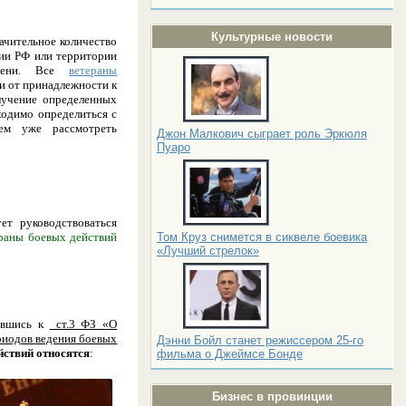
Культурные новости
ачительное количество
рии РФ или территории
емени. Все
ветераны
ти от принадлежности к
лучение определенных
ходимо определиться с
тем уже рассмотреть
Джон Малкович сыграет роль Эркюля
Пуаро
ет руководствоваться
раны боевых действий
Том Круз снимется в сиквеле боевика
«Лучший стрелок»
тившись к
ст.3 ФЗ «О
риодов ведения боевых
Дэнни Бойл станет режиссером 25-го
йствий относятся
:
фильма о Джеймсе Бонде
Бизнес в провинции