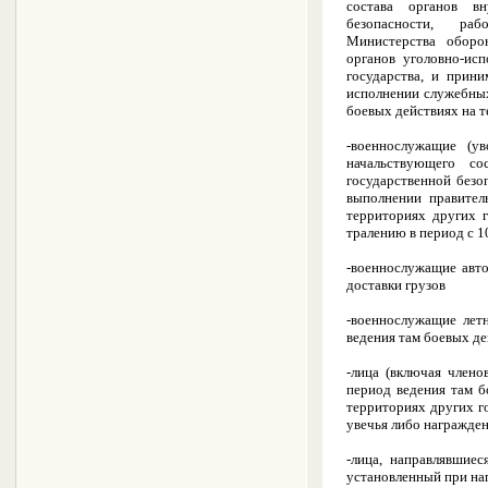
состава органов в
безопасности, ра
Министерства обор
органов уголовно-ис
государства, и прин
исполнении служебных
боевых действиях на 
-военнослужащие (ув
начальствующего с
государственной безо
выполнении правител
территориях других г
тралению в период с 1
-военнослужащие авто
доставки грузов
-военнослужащие лет
ведения там боевых д
-лица (включая член
период ведения там 
территориях других го
увечья либо награжде
-лица, направлявшие
установленный при на