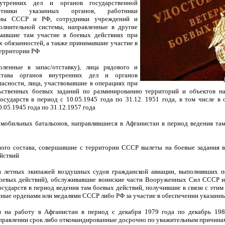
нутренних дел и органов государственной
ботники указанных органов, работники
оны СССР и РФ, сотрудники учреждений и
полнительной системы, направленные в другие
имавшие там участие в боевых действиях при
 обязанностей, а также принимавшие участие в
территории РФ
оленные в запас/отставку), лица рядового и
остава органов внутренних дел и органов
пасности, лица, участвовавшие в операциях при
ьственных боевых заданий по разминированию территорий и объектов 
осударств в период с 10.05.1945 года по 31.12. 1951 года, в том числе в
0.05.1945 года по 31.12.1957 года
мобильных батальонов, направлявшиеся в Афганистан в период ведения та
ного состава, совершавшие с территории СССР вылеты на боевые задания в
ействий
ов летных экипажей воздушных судов гражданской авиации, выполнявших п
боевых действий), обслуживавшие воинские части Вооруженных Сил СССР и
сударств в период ведения там боевых действий, получившие в связи с этим
нные орденами или медалями СССР либо РФ за участие в обеспечении указанн
ся на работу в Афганистан в период с декабря 1979 года по декабрь 198
правлении срок либо откомандированные досрочно по уважительным причина