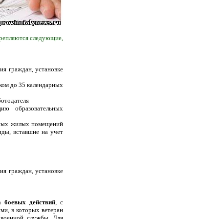
акрепляются следующие,
ия граждан, установке
оком до 35 календарных
ботодателя
ию образовательных
бных жилых помещений
иды, вставшие на учет
ия граждан, установке
а боевых действий
, с
ми, в которых ветеран
 военной службы. Для