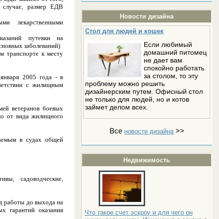
 случае, размер ЕДВ
Новости дизайна
ыми лекарственными
Стол для людей и кошек
оказаний путевки на
Если любимый
основных заболеваний)
домашний питомец
м транспорте к месту
не дает вам
спокойно работать
за столом, то эту
января 2005 года - в
проблему можно решить
тветствии с жилищным
дизайнерским путем. Офисный стол
не только для людей, но и котов
займет делом всех.
мей ветеранов боевых
мо от вида жилищного
Все
>>
новости дизайна
ваемым в судах общей
Недвижимость
ивы, садоводческие,
д работы до выхода на
ых гарантий оказания
Что такое счет эскроу и для чего он