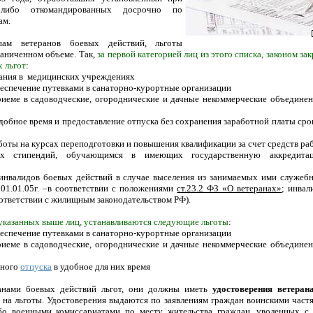
 либо откомандированных досрочно по
ам.
ам ветеранов боевых действий, льготы
раниченном объеме. Так,
за первой категорией лиц из этого списка, законом з
 льгот
:
ания в медицинских учреждениях
еспечение путевками в санаторно-курортные организации
иеме в садоводческие, огороднические и дачные некоммерческие объединен
добное время и предоставление отпуска без сохранения заработной платы ср
боты на курсах переподготовки и повышения квалификации за счет средств ра
ных стипендий, обучающимся в имеющих государственную аккредитац
 инвалидов боевых действий в случае выселения из занимаемых ими служе
 01.01.05г. –в соответствии с положениями
ст.23.2 ФЗ «О ветеранах»
; инвал
соответствии с жилищным законодательством РФ).
 указанных выше лиц, устанавливаются следующие льготы
:
еспечение путевками в санаторно-курортные организации
иеме в садоводческие, огороднические и дачные некоммерческие объединен
дного
отпуска
в удобное для них время
анами боевых действий льгот, они должны иметь
удостоверения ветеран
а на льготы. Удостоверения выдаются по заявлениям граждан воинскими частя
бо военными комиссариатами по месту жительства граждан, уволенных с