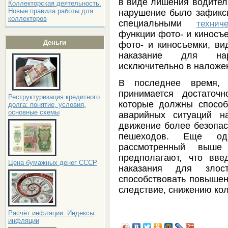
в виде лишения водитель
Коллекторская деятельность.
Новые правила работы для
нарушение было зафикс
коллекторов
специальными
технич
функции фото- и киносъе
Деньги
фото- и киносъемки, ви
наказание для нар
исключительно в наложе
В последнее время,
принимается достаточ
Реструктуризация кредитного
которые должны способ
долга: понятие, условия,
основные схемы
аварийных ситуаций н
движение более безопас
пешеходов. Еще одн
рассмотренный выше
предполагают, что вве
Цена бумажных денег СССР
наказания для злост
способствовать повышен
следствие, снижению ко
Расчёт инфляции. Индексы
инфляции