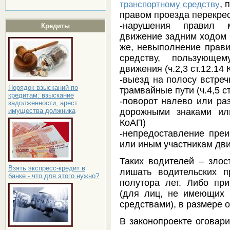
, 
транспортному средству
правом проезда перекрест
-нарушения правил м
Кредиты
движение задним ходом в
же, невыполнение прави
средству, пользующе
движения (ч.2,3 ст.12.14
-выезд на полосу встреч
Порядок взысканий по
трамвайные пути (ч.4,5 с
кредитам: взыскание
-поворот налево или раз
задолженности, арест
дорожными знаками или
имущества должника
КоАП)
-непредоставление пре
или иным участникам дви
Таких водителей – злос
Взять экспресс-кредит в
лишать водительских 
банке - что для этого нужно?
полутора лет. Либо пр
(для лиц, не имеющих 
средствами), в размере от
В законопроекте оговари