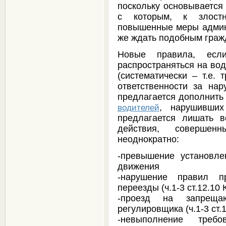
поскольку основывается 
с которым, к злост
повышенные меры админи
же ждать подобным граж
Новые правила, есл
распространяться на вод
(систематически – т.е. 
ответственности за н
предлагается дополнить с
, нарушивших
водителей
предлагается лишать 
действия, совершен
неоднократно:
-превышение установлен
движения
-нарушение правил п
переезды (ч.1-3 ст.12.10
-проезд на запреща
регулировщика (ч.1-3 ст.
-невыполнение треб