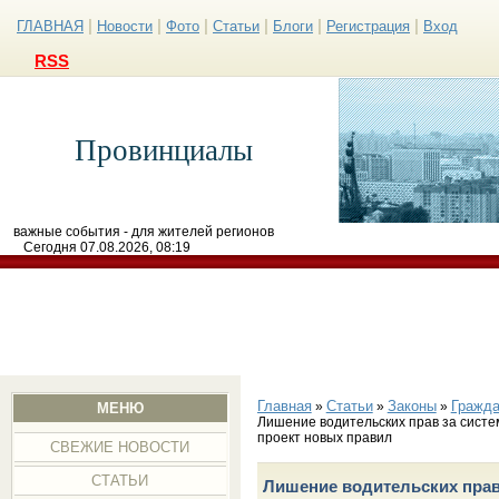
|
|
|
|
|
|
ГЛАВНАЯ
Новости
Фото
Статьи
Блоги
Регистрация
Вход
RSS
Провинциалы
важные события - для жителей регионов
Сегодня 07.08.2026, 08:19
Главная
Статьи
Законы
Гражда
»
»
»
МЕНЮ
Лишение водительских прав за сист
проект новых правил
СВЕЖИЕ НОВОСТИ
СТАТЬИ
Лишение водительских прав