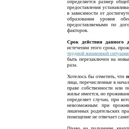
определяется размер общ
предоставления устанавлив
в зависимости от достигну
образовании уровня обе
предоставляемыми по дог
факторов.
Срок действия данного д
истечении этого срока, пр
трудной жизненной ситуаци
быть перезаключен на новы
раза.
Хотелось бы отметить, что
п
лица, перечисленные в нача
праве собственности или по
жилье имеется, но проживан
определяет случаи, при ко
невозможным: при прожив
лишенных родительских пра
помещение не отвечает санит
Право на получение кварт