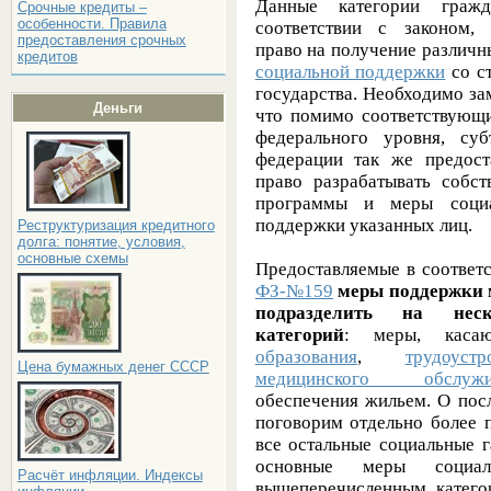
Данные категории гражд
Срочные кредиты –
особенности. Правила
соответствии с законом,
предоставления срочных
право на получение различ
кредитов
социальной поддержки
со с
государства. Необходимо за
Деньги
что помимо соответствующ
федерального уровня, суб
федерации так же предост
право разрабатывать собст
программы и меры социа
поддержки указанных лиц.
Реструктуризация кредитного
долга: понятие, условия,
основные схемы
Предоставляемые в соответс
ФЗ-№159
меры поддержки
подразделить на неск
категорий
: меры, касаю
образования
,
трудоустр
Цена бумажных денег СССР
медицинского обслужи
обеспечения жильем. О пос
поговорим отдельно более 
все остальные социальные г
основные меры социал
Расчёт инфляции. Индексы
вышеперечисленным категор