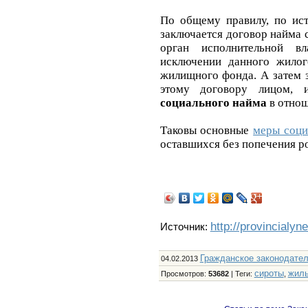
По общему правилу, по ист
заключается договор найма
орган исполнительной в
исключении данного жилог
жилищного фонда. А затем 
этому договору лицом,
социального найма
в отно
Таковы основные
меры соци
оставшихся без попечения р
http://provincialyn
Источник:
Гражданское законодате
04.02.2013
сироты
жил
Просмотров
:
53682
|
Теги
:
,