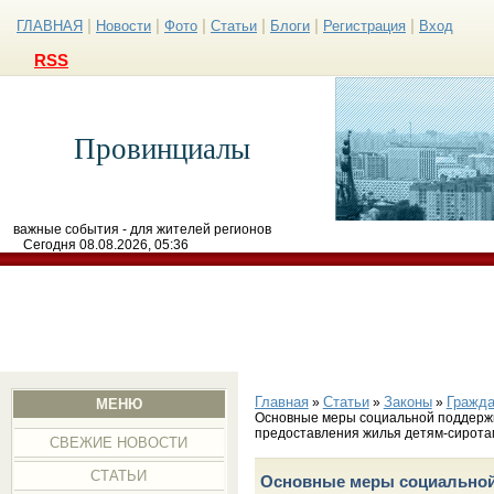
|
|
|
|
|
|
ГЛАВНАЯ
Новости
Фото
Статьи
Блоги
Регистрация
Вход
RSS
Провинциалы
важные события - для жителей регионов
Сегодня 08.08.2026, 05:36
Главная
Статьи
Законы
Гражда
»
»
»
МЕНЮ
Основные меры социальной поддержк
предоставления жилья детям-сирота
СВЕЖИЕ НОВОСТИ
СТАТЬИ
Основные меры социальной 