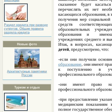
инфляции
сказанное будет касать
перечислять их нет необ
касающихся образования, в з
получения мер социальной 
средств соответствующ
Раздел кредита при разводе
супругов. Общие правила
образовательных учрежде
раздела кредита
образования и имеющи
учреждениях среднего и вы
Итак, в вопросах, касаю
Новые фото
детей
, предусмотрено, что:
-если они получили основн
образование
, они имеют пра
к поступлению в уч
Архитектурные памятники
профессионального образова
России
-они имеют право на 
Туризм и отдых
профессионального образова
-при предоставлении указа
медицинским показаниям 
полное государственное обе