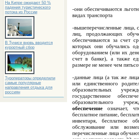
На Кипре ожидают 50 %
падения туристического
-они обеспечиваются льгот
потока из России
видах транспорта
-вышеперечисленные лица, 
лиц, продолжающих обуч
обеспечиваются за счет ср
В Тунисе вновь вводится
которых они обучались од
курортный сбор
оборудованием (или их ден
счет в банке), а также 
размере не менее чем пятьс
-данные лица (а так же лиц
Туроператоры определили
самые популярные
или единственного родит
направления отдыха для
образовательных учре
россиян
государственное обесп
образовательного учр
обеспечение
означает, ч
бесплатное питание, беспла
инвентаря, бесплатное о
обслуживание или возме
перечисленные лица обучают