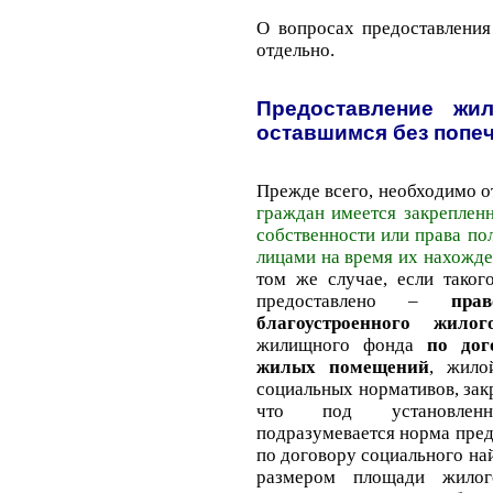
О вопросах предоставления
отдельно.
Предоставление жил
оставшимся без попе
Прежде всего, необходимо о
граждан имеется закреплен
собственности или права по
лицами на время их нахожд
том же случае, если таког
предоставлено –
пра
благоустроенного жило
жилищного фонда
по дог
жилых помещений
, жило
социальных нормативов, закр
что под установленн
подразумевается норма пре
по договору социального на
размером площади жилог