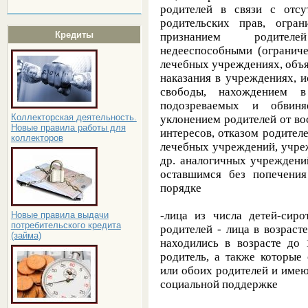
родителей в связи с отс
родительских прав, огра
Кредиты
признанием родителе
недееспособными (огранич
лечебных учреждениях, объ
наказания в учреждениях, 
свободы, нахождением 
подозреваемых и обвиня
Коллекторская деятельность.
уклонением родителей от во
Новые правила работы для
интересов, отказом родителе
коллекторов
лечебных учреждений, учре
др. аналогичных учреждени
оставшимся без попечения
порядке
-лица из числа детей-сиро
Новые правила выдачи
потребительского кредита
родителей - лица в возрасте
(займа)
находились в возрасте до 
родитель, а также которые
или обоих родителей и имею
социальной поддержке