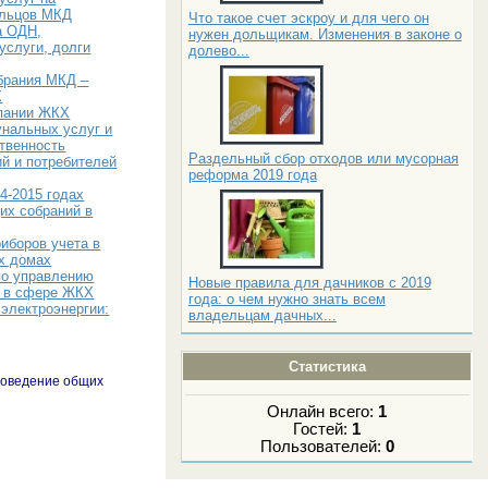
ильцов МКД
Что такое счет эскроу и для чего он
а ОДН,
нужен дольщикам. Изменения в законе о
услуги, долги
долево...
брания МКД –
Х
пании ЖКХ
унальных услуг и
твенность
Раздельный сбор отходов или мусорная
й и потребителей
реформа 2019 года
4-2015 годах
их собраний в
иборов учета в
х домах
по управлению
Новые правила для дачников с 2019
е в сфере ЖКХ
года: о чем нужно знать всем
электроэнергии:
владельцам дачных...
Статистика
роведение общих
Онлайн всего:
1
Гостей:
1
Пользователей:
0