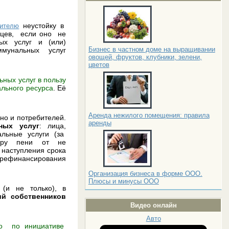
неустойку в
бителю
цев, если оно не
ых услуг и (или)
Бизнес в частном доме на выращивании
ммунальных услуг
овощей, фруктов, клубники, зелени,
цветов
ных услуг в пользу
льного ресурса
. Её
Аренда нежилого помещения: правила
но и потребителей.
аренды
ных услуг
: лица,
льные услуги (за
тору пени от не
 наступления срока
и рефинансирования
Организация бизнеса в форме ООО.
Плюсы и минусы ООО
(и не только), в
й собственников
Видео онлайн
Авто
о по инициативе