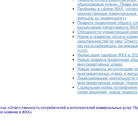
общедомовые нужды. Права ж
Проблемы в сфере ЖКХ: уплат
некачественные коммунальные 
жильцов за «коммуналку»
Правила проведения общего со
разъяснения департамента ЖК
Обязанности управляющей ком
Новое в правилах оплаты комм
задолженностей по ним. Ответс
ресурсоснабжающих организаци
услуг
Индексация тарифов ЖКХ в 201
Новые правила проведения общ
многоквартирных домах
Новые правила эксплуатации пр
многоквартирных домах и жилы
Лицензирование деятельности 
многоквартирным домом. Ново
Социальная норма потребления 
сроки введения, новые правила
атье «Ответственность потребителей и исполнителей коммунальных услуг. П
е новинки в ЖКХ»