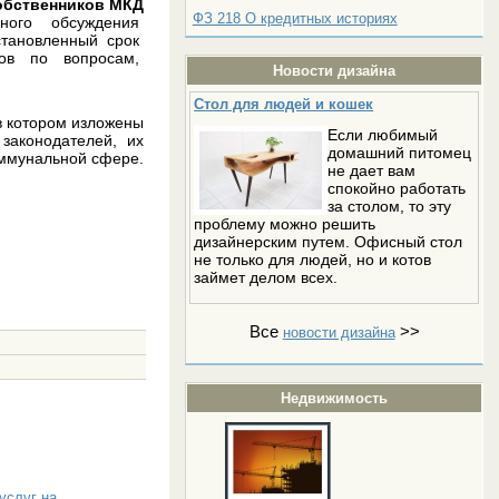
обственников МКД
ФЗ 218 О кредитных историях
чного обсуждения
установленный срок
ков по вопросам,
Новости дизайна
Стол для людей и кошек
 в котором изложены
Если любимый
законодателей, их
домашний питомец
оммунальной сфере.
не дает вам
спокойно работать
за столом, то эту
проблему можно решить
дизайнерским путем. Офисный стол
не только для людей, но и котов
займет делом всех.
Все
>>
новости дизайна
Недвижимость
услуг на