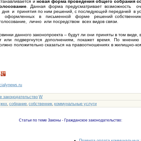
устанавливается и
новая форма проведения общего собрания с
голосование
. Данная форма предусматривает возможность о
 дня и принятия по ним решений, с последующей передачей в 
то, оформленных в письменной форме решений собственни
олосование, лично или посредством всех видов связи.
винки данного законопроекта – будут ли они приняты в том виде,
 или подвергнутся дополнениям, покажет время. По мнению 
должно положительно сказаться на правоотношениях в жилищно-к
ncialynews.ru
е законодательство
W
жкх
собрание
собственник
коммунальные услуги
:
,
,
,
Статьи по теме Законы - Гражданское законодательство:
Правила оплата коммунальных 