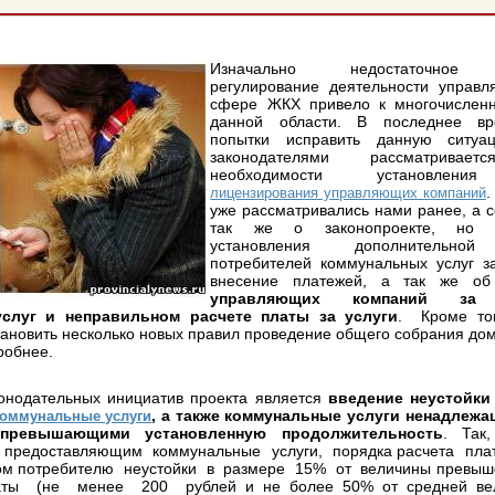
Изначально недостаточное з
регулирование деятельности управ
сфере ЖКХ привело к многочислен
данной области. В последнее в
попытки исправить данную ситуац
законодателями рассматрив
необходимости установления
.
лицензирования управляющих компаний
уже рассматривались нами ранее, а с
так же о законопроекте, но 
установления дополнительной 
потребителей коммунальных услуг з
внесение платежей, а так же о
управляющих компаний за п
услуг и неправильном расчете платы за услуги
. Кроме тог
тановить несколько новых правил проведение общего собрания до
робнее.
конодательных инициатив проекта является
введение неустойки
, а также коммунальные услуги ненадлежа
оммунальные услуги
превышающими установленную продолжительность
. Так,
 предоставляющим коммунальные услуги, порядка расчета пла
ом потребителю неустойки в размере 15% от величины превы
аты (не менее 200 рублей и не более 50% от средней в