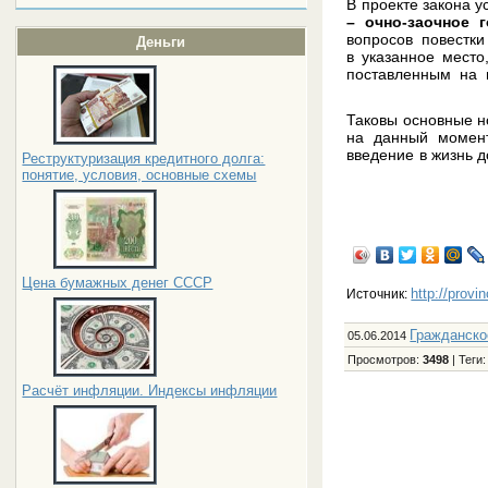
В проекте закона 
– очно-заочное 
вопросов повестки
Деньги
в указанное мес
поставленным на г
Таковы основные но
на данный момент
введение в жизнь 
Реструктуризация кредитного долга:
понятие, условия, основные схемы
Цена бумажных денег СССР
http://provi
Источник:
Гражданско
05.06.2014
Просмотров
:
3498
|
Теги
Расчёт инфляции. Индексы инфляции