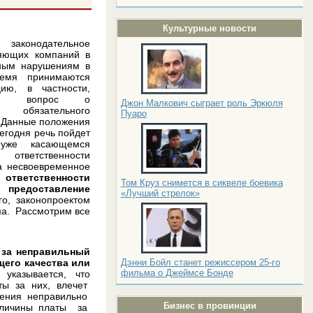
Культурные новости
аконодательное
ляющих компаний в
ным нарушениям в
ремя принимаются
ию, в частности,
ается вопрос о
Джон Малкович сыграет роль Эркюля
 обязательного
Пуаро
 Данные положения
егодня речь пойдет
уже касающемся
ответственности
а несвоевременное
б
ответственности
Том Круз снимется в сиквеле боевика
редоставление
«Лучший стрелок»
о, законопроектом
ма. Рассмотрим все
 за неправильный
щего качества или
Дэнни Бойл станет режиссером 25-го
фильма о Джеймсе Бонде
 указывается, что
ты за них, влечет
шения неправильно
Бизнес в провинции
еличины платы за