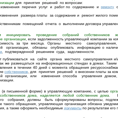
низации
для принятия решений по вопросам:
 изменения перечня услуг и работ по содержанию и
о
ремонту
 изменения размера платы за содержание и ремонт жилого пом
бственникам помещений отчета о выполнении договора управлен
м инициировать проведение собраний собственников ж
е организации
, если задолженность управляющей компании за к
тоимость за три месяца. Органы местного самоуправлен
ей организации, обязаны опубликовать информацию о наличи
, подтвержденной решением суда, задолженности.
м
 публиковаться на сайте органа местного самоуправления и/
ак же размещаться на информационных стендах в домах. Таким
авления в течении 40 дней с момента обращения ресурсоснабжа
ние
, для принятия решений о внесении платы за к
собственников
ей организации, или изменения способа управления домом,
низации.
я (в письменной форме) в управляющую компанию, с целью
орг
собственников дома, наделяется любой собственник дома
. В
го собрания, должны быть сформулированы вопросы, подле
ле такого обращения, управляющая организация обязана уведоми
ия, а также оформить необходимые
по результатам его 
документы