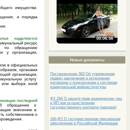
бщего имущества
ещения, и порядка
ия.
00:06:56
илья наделяются
оммунальный ресурс
ия, по обращению
и у организации,
Новые документы
или в официальных
 образом, органами
Постановление 360 Об утверждении
ющей организации,
правил заключения и исполнения
оммунальную услугу
договоров о подключении к системам
 или выбора иной
коммунальной инфраструктуры
ФЗ 294 О защите прав юридических лиц
анизации последней
и ИП при осуществлении
 обращении о
государственного контроля (надзора)
жащие внесению в
ть собственников о
166-ФЗ О государственном пенсионном
проведения.
обеспечении в Российской Федерации