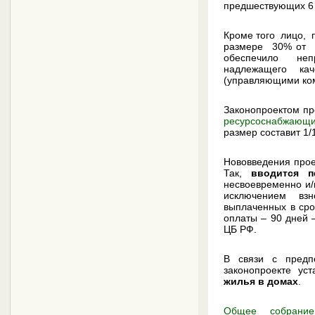
предшествующих 6 
Кроме того лицо,
размере 30% от 
обеспечило непр
надлежащего кач
(управляющими комп
Законопроектом пр
ресурсоснабжающих
размер составит 1/
Нововведения прое
Так,
вводится п
несвоевременно и
исключением вз
выплаченных в сро
оплаты – 90 дней 
ЦБ РФ.
В связи с предп
законопроекте ус
жилья в домах
.
Общее собрание