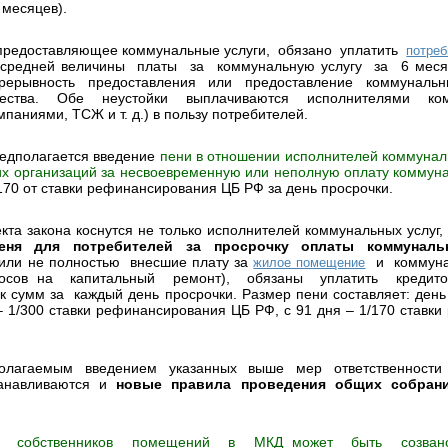
месяцев).
 предоставляющее коммунальные услуги, обязано уплатить
потре
средней величины платы за коммунальную услугу за 6 меся
ерывность предоставления или предоставление коммунальн
ества. Обе неустойки выплачиваются исполнителями ко
аниями, ТСЖ и т. д.) в пользу потребителей.
едполагается введение
пени в отношении исполнителей коммуналь
 организаций за несвоевременную или неполную оплату коммуна
170 от ставки рефинансирования ЦБ РФ за день просрочки.
кта закона коснутся не только исполнителей коммунальных услуг, 
еня для потребителей за просрочку оплаты коммуналь
/или не полностью внесшие плату за
и коммуна
жилое помещение
носов на капитальный ремонт), обязаны уплатить креди
к сумм за каждый день просрочки. Размер пени составляет: день
– 1/300 ставки рефинансирования ЦБ РФ, с 91 дня – 1/170 ставк
олагаемым введением указанных выше мер ответственности 
танавливаются и
новые правила проведения общих собрани
 собственников помещений в МКД может быть созван