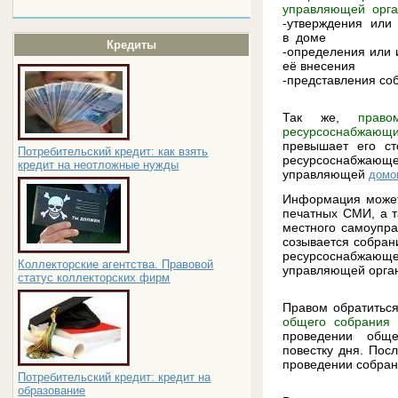
управляющей орга
-утверждения или
в доме
Кредиты
-определения или
её внесения
-представления со
Так же,
право
ресурсоснабжающи
превышает его с
Потребительский кредит: как взять
ресурсоснабжающ
кредит на неотложные нужды
управляющей
домо
Информация может
печатных СМИ, а т
местного самоупр
созывается собра
ресурсоснабжающ
Коллекторские агентства. Правовой
управляющей орга
статус коллекторских фирм
Правом обратитьс
общего собрания 
проведении обще
повестку дня. Пос
проведении собран
Потребительский кредит: кредит на
образование