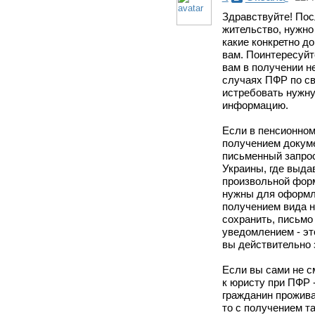
Здравствуйте! Посл
жительство, нужно
какие конкретно д
вам. Поинтересуйт
вам в получении н
случаях ПФР по св
истребовать нужну
информацию.
Если в пенсионном
получением докуме
письменный запрос
Украины, где выда
произвольной форм
нужны для оформле
получением вида н
сохранить, письмо
уведомлением - эт
вы действительно
Если вы сами не с
к юристу при ПФР -
гражданин прожива
то с получением т