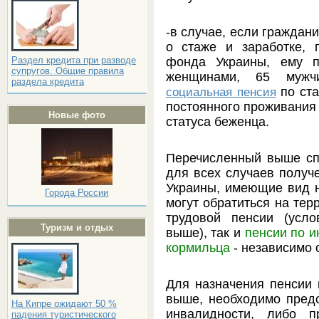
-в случае, если граждан
о стаже и заработке, 
фонда Украины, ему п
Раздел кредита при разводе
супругов. Общие правила
женщинами, 65 мужч
раздела кредита
по ста
социальная пенсия
постоянного проживания 
Новые фото
статуса беженца.
Перечисленный выше сп
для всех случаев получ
Украины, имеющие вид н
Города России
могут обратиться на тер
трудовой пенсии (усл
Туризм и отдых
выше), так и
пенсии по и
кормильца
- независимо о
Для назначения пенсии 
выше, необходимо предс
На Кипре ожидают 50 %
инвалидности, либо п
падения туристического