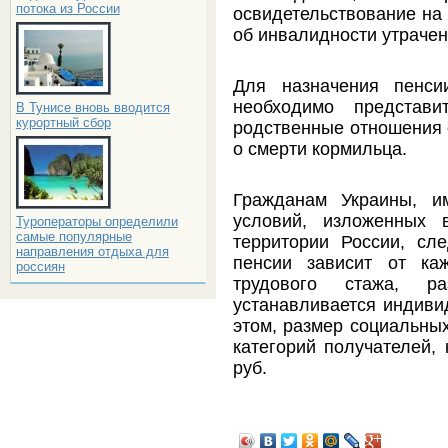
потока из России
освидетельствование на 
об инвалидности утрачен
Для назначения пенси
необходимо представи
В Тунисе вновь вводится
курортный сбор
родственные отношения 
о смерти кормильца.
Гражданам Украины, и
условий, изложенных 
Туроператоры определили
самые популярные
территории России, сле
направления отдыха для
пенсии зависит от каж
россиян
трудового стажа, р
устанавливается индиви
этом, размер социальных
категорий получателей, 
руб.