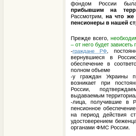
фондом России бы
прибывшим на терр
Рассмотрим,
на что же
пенсионеры в нашей ст
Прежде всего,
необходи
– от него будет зависеть
-
, постоя
граждане РФ
вернувшиеся в Росси
обеспечение в соответ
полном объеме
-у граждан Украины
возникает при постоя
России, подтвержда
выдаваемым территориа
-лица, получившие в 
пенсионное обеспечени
на период действия ст
удостоверением беженц
органами ФМС России.