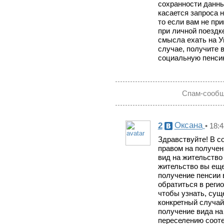
сохранности данны
касается запроса 
то если вам не пр
при личной поездк
смысла ехать на Ук
случае, получите 
социальную пенсию
Спам-сообщ
2
Оксана
• 18:
Здравствуйте! В с
правом на получен
вид на жительство
жительство вы еще
получение пенсии 
обратиться в реги
чтобы узнать, сущ
конкретный случай
получение вида на
переселению сооте