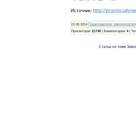
http://provincialyn
Источник:
Гражданское законодате
21.08.2014
Просмотров
:
21740
|
Комментарии
:
4
|
Те
Статьи по теме Зако