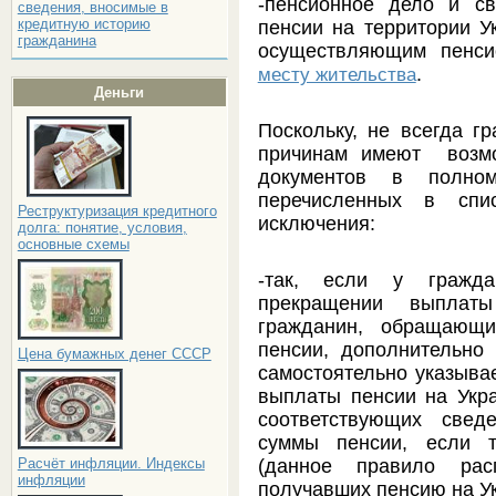
-пенсионное дело и с
сведения, вносимые в
кредитную историю
пенсии на территории У
гражданина
осуществляющим пенси
.
месту жительства
Деньги
Поскольку, не всегда 
причинам имеют возмо
документов в полно
перечисленных в спис
Реструктуризация кредитного
исключения:
долга: понятие, условия,
основные схемы
-так, если у гражда
прекращении выплат
гражданин, обращающи
пенсии, дополнительно
Цена бумажных денег СССР
самостоятельно указыва
выплаты пенсии на Укра
соответствующих свед
суммы пенсии, если т
(данное правило расп
Расчёт инфляции. Индексы
инфляции
получавших пенсию на Ук