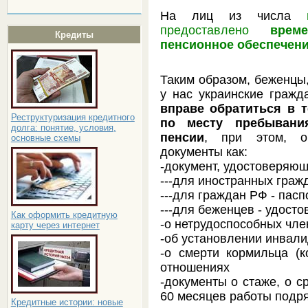
На лиц из числа
предоставлено
врем
Кредиты
пенсионное обеспечени
Таким образом, беженцы
у нас украинские гражд
вправе обратиться в 
Реструктуризация кредитного
по месту пребывани
долга: понятие, условия,
пенсии
, при этом, о
основные схемы
документы как:
-документ, удостоверяющ
---для иностранных гражд
---для граждан РФ - пас
---для беженцев - удост
Как оформить кредитную
-о нетрудоспособных чле
карту через интернет
-об установлении инвал
-о смерти кормильца (
отношениях
-документы о стаже, о 
60 месяцев работы подря
Кредитные истории: новые