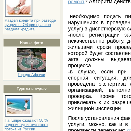
? Алгоритм действ
ремонт
-необходимо подать п
Раздел кредита при разводе
нарушениях в проведен
супругов. Общие правила
услуг) в диспетчерскую 
раздела кредита
-после регистрации за
некачественно работу, 
Новые фото
жильцами сроки прове
которой будет составлен
акта должны выдават
процесса
-в случае, если при 
Города Африки
спорная ситуация, д
проведена экспертиза 
Туризм и отдых
организацией, выполн
проверка. Кроме тог
привлекать к их разреш
жилищной инспекции.
После установления фак
На Кипре ожидают 50 %
услуги, можно, как и в
падения туристического
потока из России
произвести перерасчет
к