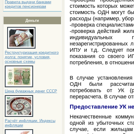
Правила выдачи банками
стоимость которых може
кредитов пенсионерам
стоимость ОДН могут б
расходы (например, убор
Деньги
-проверка специалистами
-проверка действий жил
индивидуальных
незарегистрированных л
ИПУ и т.д. Следует по
Реструктуризация кредитного
показания со своего И
долга: понятие, условия,
основные схемы
потребления, в отношении
В случае установления
ОДН были рассчита
потребовать от УК (р
Цена бумажных денег СССР
перерасчета. В случае от
Предоставление УК н
Некачественные комму
Расчёт инфляции. Индексы
одной из убыточных ст
инфляции
случае, если жильцам