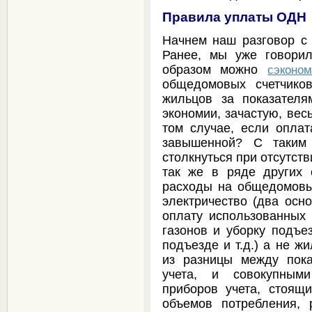
Правила уплаты ОДН
Начнем наш разговор с
Ранее, мы уже говорил
образом можно
сэконо
общедомовых счетчико
жильцов за показателя
экономии, зачастую, вес
том случае, если опла
завышенной? С таким
столкнуться при отсутст
так же в ряде других 
расходы на общедомовы
электричество (два осно
оплату использованных
газонов и уборку подъе
подъезде и т.д.) а не ж
из разницы между пок
учета, и совокупными
приборов учета, стоя
объемов потребления, 