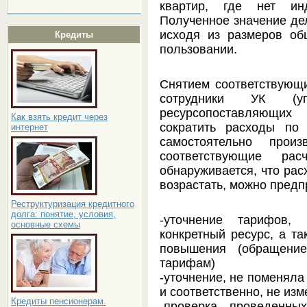
квартир, где нет инд
Полученное значение де
исходя из размеров о
Кредиты
пользовании.
Снятием соответствующи
сотрудники УК (у
ресурсопоставляющих
Как взять кредит через
сократить расходы по
интернет
самостоятельно прои
соответствующие ра
обнаруживается, что ра
возрастать, можно пред
Реструктуризация кредитного
долга: понятие, условия,
-уточнение тарифов,
основные схемы
конкретный ресурс, а та
повышения (обращени
тарифам)
-уточнение, не поменяла
и соответственно, не изм
Кредиты пенсионерам.
-проверка проведен