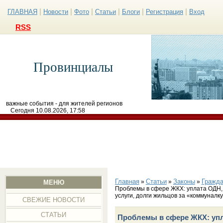
|
|
|
|
|
|
ГЛАВНАЯ
Новости
Фото
Статьи
Блоги
Регистрация
Вход
RSS
Провинциалы
важные события - для жителей регионов
Сегодня 10.08.2026, 17:58
Главная
Статьи
Законы
Гражда
»
»
»
МЕНЮ
Проблемы в сфере ЖКХ: уплата ОДН,
услуги, долги жильцов за «коммуналк
СВЕЖИЕ НОВОСТИ
СТАТЬИ
Проблемы в сфере ЖКХ: упл