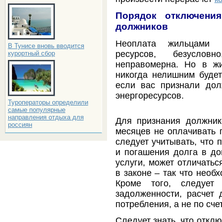
Порядок отключени
должников
Неоплата жильцами п
В Тунисе вновь вводится
ресурсов, безуслов
курортный сбор
неправомерна. Но в ж
никогда нелишним будет
если вас признали дол
энергоресурсов.
Туроператоры определили
самые популярные
направления отдыха для
Для признания должник
россиян
месяцев не оплачивать 
следует учитывать, что 
и погашения долга в до
услуги, может отличатьс
в законе – так что необ
Кроме того, следует 
задолженности, расчет 
потребления, а не по сче
Следует знать, что отклю