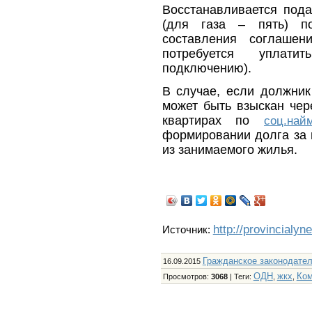
Восстанавливается пода
(для газа – пять) п
составления соглаше
потребуется уплат
подключению).
В случае, если должник
может быть взыскан чер
квартирах по
соц.най
формировании долга за 
из занимаемого жилья.
http://provincialyn
Источник:
Гражданское законодате
16.09.2015
ОДН
жкх
Ко
Просмотров
:
3068
|
Теги
:
,
,