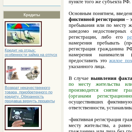
пункте того же субъекта РФ.
Основным понятием, введен
Кредиты
фиктивной регистрации
– 
пребывания или по месту ж
заведомо недостоверных 
регистрации, либо его
ре
намерения пребывать (п
регистрация гражданина РФ
Кредит на отдых:
намерения нанимателя (
особенности займа на отпуск
предоставить это
жилое по
указанного лица.
В случае
выявления факта
по месту жительства или
Возврат некачественного
производится снятие гра
товара, приобретенного по
(органами регистрационн
кредиту. Обязанность
продавца вернуть проценты
осуществивших фиктивную
ответственности, устанавл
-фиктивная регистрация гра
месту жительства, а равно
гражданина или лица без гр