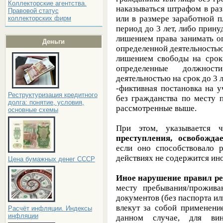
Коллекторские агентства.
наказываться штрафом в раз
Правовой статус
или в размере заработной 
коллекторских фирм
период до 3 лет, либо прину
лишением права занимать о
Деньги
определенной деятельностью 
лишением свободы на срок
определенные должнос
деятельностью на срок до 3 л
-фиктивная постановка на 
Реструктуризация кредитного
без гражданства по месту 
долга: понятие, условия,
рассмотренные выше.
основные схемы
При этом, указывается
преступления, освобожда
если оно способствовало 
действиях не содержится ино
Цена бумажных денег СССР
Иное нарушение правил р
месту пребывания/прожива
документов (без паспорта или
влекут за собой применен
Расчёт инфляции. Индексы
инфляции
данном случае, для вин