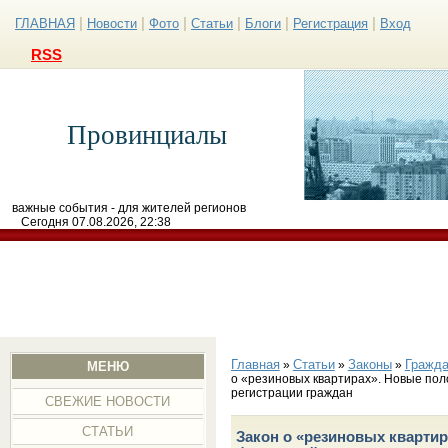
|
|
|
|
|
|
ГЛАВНАЯ
Новости
Фото
Статьи
Блоги
Регистрация
Вход
RSS
Провинциалы
важные события - для жителей регионов
Сегодня 07.08.2026, 22:38
Главная
Статьи
Законы
Гражда
»
»
»
МЕНЮ
о «резиновых квартирах». Новые по
регистрации граждан
СВЕЖИЕ НОВОСТИ
СТАТЬИ
Закон о «резиновых кварти