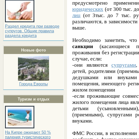
предусмотрено примене
юридических
(от 300 тыс. до
лиц
(от 3тыс. до 7 тыс. ру
различаются, в зависимости
Раздел кредита при разводе
выше.
супругов. Общие правила
раздела кредита
Необходимо заметить, чт
санкции
(касающиеся пр
Новые фото
проживания без регистрации
случае, если:
-они являются
супругами
,
детей, родителями (приемн
дедушками или внуками 
помещения, имеющего регис
Города Европы
жилом помещении
-если проживающие совмес
Туризм и отдых
жилого помещения лица явл
детьми (усыновленными
(приемными), супругами р
внуками.
На Кипре ожидают 50 %
ФМС России, в исполнении 
падения туристического