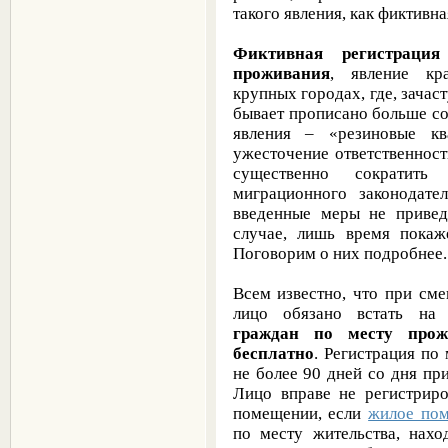
такого явления, как фиктивн
Фиктивная регистраци
проживания
, явление кр
крупных городах, где, зача
бывает прописано больше со
явления – «резиновые кв
ужесточение ответственнос
существенно сократить
миграционного законодател
введенные меры не привед
случае, лишь время покаж
Поговорим о них подробнее.
Всем известно, что при сме
лицо обязано встать на
граждан по месту прожи
бесплатно
. Регистрация по
не более 90 дней со дня п
Лицо вправе не регистрир
помещении, если
жилое по
по месту жительства, нах