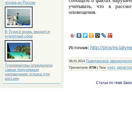
сообщать о фактах нарушени
потока из России
учитывать, что к рассм
оповещения.
В Тунисе вновь вводится
курортный сбор
http://provincialyn
Источник:
Гражданское законодате
08.01.2014
Туроператоры определили
учет
регистр
Просмотров
:
8736
|
Теги
:
,
самые популярные
направления отдыха для
россиян
Статьи по теме Зако