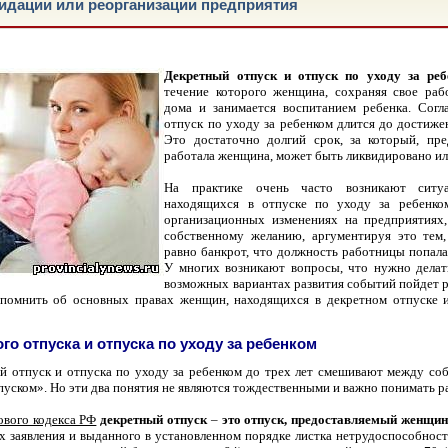
идации или реорганизации предприятия
Декретный отпуск и отпуск по уходу за ре
течение которого женщина, сохраняя свое раб
дома и занимается воспитанием ребенка. Сог
отпуск по уходу за ребенком длится до достижен
Это достаточно долгий срок, за который, пре
работала женщина, может быть ликвидировано ил
На практике очень часто возникают ситуа
находящихся в отпуске по уходу за ребенко
организационных изменениях на предприятиях,
собственному желанию, аргументируя это тем,
равно банкрот, что должность работницы попала 
У многих возникают вопросы, что нужно делат
возможных вариантах развития событий пойдет р
напомнить об основных правах женщин, находящихся в
декретном отпуске 
го отпуска и отпуска по уходу за ребенком
й отпуск и отпуска по уходу за ребенком до трех лет смешивают между соб
пуском». Но эти два понятия не являются тождественными и важно понимать 
ового кодекса РФ
декретный отпуск
–
это отпуск, предоставляемый женщин
х заявления и выданного в установленном порядке листка нетрудоспособнос