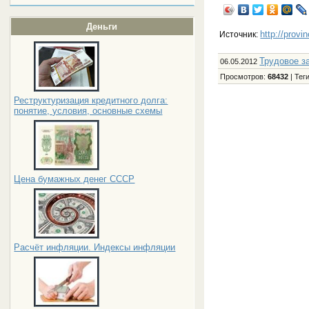
Деньги
http://provi
Источник:
Трудовое з
06.05.2012
Просмотров
:
68432
|
Тег
Реструктуризация кредитного долга:
понятие, условия, основные схемы
Цена бумажных денег СССР
Расчёт инфляции. Индексы инфляции