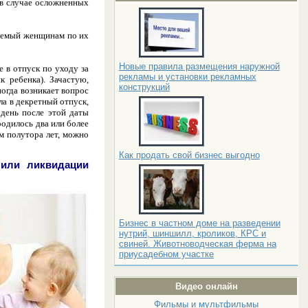
(в случае осложненных
ляемый женщинам по их
Новые правила размещения наружной
же в
отпуск по уходу за
рекламы и установки рекламных
 ребенка). Зачастую,
конструкций
огда возникает вопрос
ла в декретный отпуск,
 день после этой даты
родилось два или более
м полутора лет, можно
Как продать свой бизнес выгодно
 или ликвидации
Бизнес в частном доме на разведении
нутрий, шиншилл, кроликов, КРС и
свиней. Животноводческая ферма на
приусадебном участке
Видео онлайн
Фильмы и мультфильмы