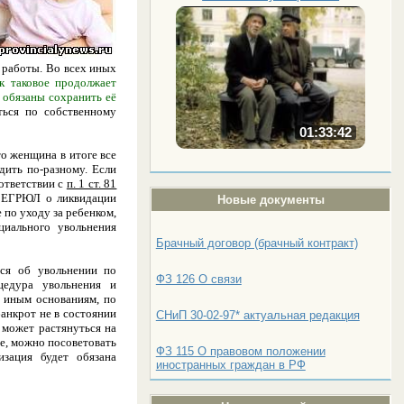
 работы. Во всех иных
к таковое продолжает
 обязаны сохранить её
ться по собственному
01:33:42
то женщина в итоге все
дить по-разному. Если
оответствии с
п. 1 ст. 81
в ЕГРЮЛ о ликвидации
Новые документы
 по уходу за ребенком,
циального увольнения
Брачный договор (брачный контракт)
ься об увольнении по
ФЗ 126 О связи
цедура увольнения и
о иным основаниям, по
банкрот не в состоянии
СНиП 30-02-97* актуальная редакция
 может растянуться на
ае, можно посоветовать
ФЗ 115 О правовом положении
зация будет обязана
иностранных граждан в РФ