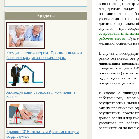
в возрасте до четырн
лет), другими лицами
по инициативе рабо
Кредиты
увольнения по осно
дисциплины). Таким о
случаях – при сокра
существовать, за жен
рабочее место
. Руко
желанию, ссылаясь на
Кредиты пенсионерам. Правила выдачи
В случае с ликвидацие
банками кредитов пенсионерам
равно останется без 
ликвидация предприят
Трудового кодекса РФ
организации) у всех р
будет идти стаж, и 
предприятие должно пр
Аккредитация страховых компаний в
В случае с
ликвида
банке
собственному желан
осуществления выплат
закону практически од
осуществить соответс
долгое время и ждать 
уволиться по собст
рассчитаться по всем 
Кризис 2016: стоит ли брать ипотеку и
когда лучше