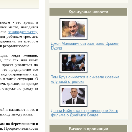
Культурные новости
бенком
- это время, в
очее место, находится
ласно
законодательству
,
ия ребенком трех лет.
дприятие, на котором
Джон Малкович сыграет роль Эркюля
и реорганизовано.
Пуаро
ции, когда женщин,
м, при тех или иных
 просят уволиться по
 что предприятие все
под сокращение и т.д.
Том Круз снимется в сиквеле боевика
ь в такой ситуации. О
«Лучший стрелок»
ечь дальше, но прежде
и отпуске по уходу за
ой и называют и то, и
Дэнни Бойл станет режиссером 25-го
разницу между ними:
фильма о Джеймсе Бонде
ам по беременности и
ти. Продолжительность
Бизнес в провинции