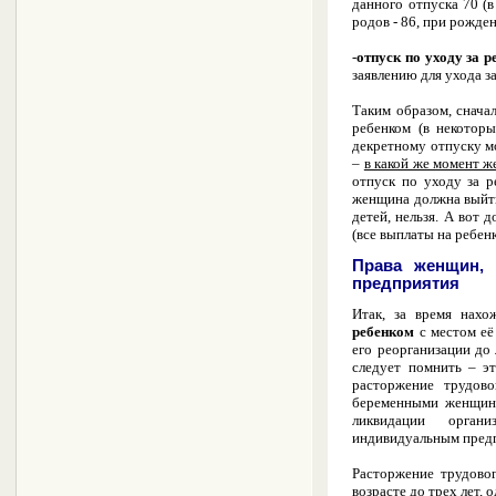
данного отпуска 70 (
родов - 86, при рожде
-
отпуск по уходу за р
заявлению для ухода з
Таким образом, снач
ребенком
(в некотор
декретному отпуску м
–
в какой же момент 
отпуск по уходу за р
женщина должна выйти 
детей, нельзя. А вот
(все выплаты на ребен
Права женщин, 
предприятия
Итак, за время нах
ребенком
с местом её
его реорганизации до 
следует помнить – э
расторжение трудово
беременными женщина
ликвидации орган
индивидуальным пред
Расторжение трудово
возрасте до трех лет