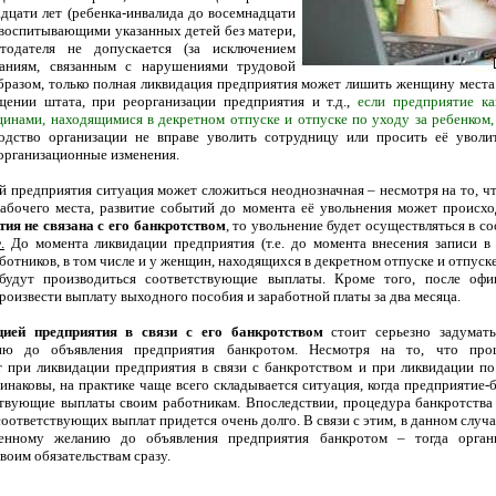
адцати лет (ребенка-инвалида до восемнадцати
, воспитывающими указанных детей без матери,
тодателя не допускается (за исключением
ваниям, связанным с нарушениями трудовой
бразом, только полная ликвидация предприятия может лишить женщину места
щении штата, при реорганизации предприятия и т.д.,
если предприятие ка
щинами, находящимися в декретном отпуске и отпуске по уходу за ребенком,
водство организации не вправе уволить сотрудницу или просить её уволи
 организационные изменения.
й предприятия ситуация может сложиться неоднозначная – несмотря на то, ч
рабочего места, развитие событий до момента её увольнения может происхо
ия не связана с его банкротством
, то увольнение будет осуществляться в с
.
До момента ликвидации предприятия (т.е. до момента внесения записи 
аботников, в том числе и у женщин, находящихся в декретном отпуске и отпуске
будут производиться соответствующие выплаты. Кроме того, после офи
оизвести выплату выходного пособия и заработной платы за два месяца.
цией предприятия в связи с его банкротством
стоит серьезно задумат
ию до объявления предприятия банкротом. Несмотря на то, что про
 при ликвидации предприятия в связи с банкротством и при ликвидации п
инаковы, на практике чаще всего складывается ситуация, когда предприятие-
твующие выплаты своим работникам. Впоследствии, процедура банкротства
соответствующих выплат придется очень долго. В связи с этим, в данном случ
венному желанию до объявления предприятия банкротом – тогда органи
своим обязательствам сразу.