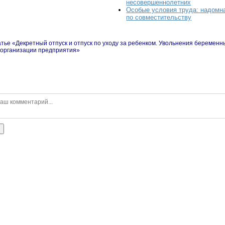
несовершеннолетних
Особые условия труда: надомна
по совместительству
тье «Декретный отпуск и отпуск по уходу за ребенком. Увольнения беременн
еорганизации предприятия»
ь