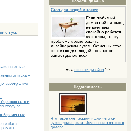
Новости дизайна
Стол для людей и кошек
Если любимый
домашний питомец
не дает вам
спокойно работать
ый отпуск
за столом, то эту
проблему можно решить
дизайнерским путем. Офисный стол
не только для людей, но и котов
займет делом всех.
раво на отпуск
Все
>>
новости дизайна
ваемый отпуска –
ую книжку – что
Недвижимость
11
 беременности и
по уходу за
ва беременных
Что такое счет эскроу и для чего он
нужен дольщикам. Изменения в законе о
ая работа
долево...
я работы