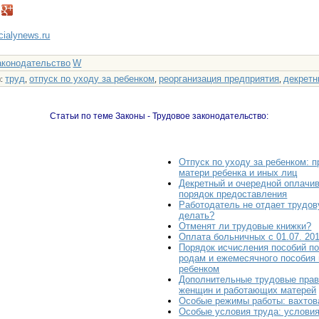
ncialynews.ru
аконодательство
W
труд
отпуск по уходу за ребенком
реорганизация предприятия
декретн
и
:
,
,
,
Статьи по теме Законы - Трудовое законодательство:
Отпуск по уходу за ребенком: п
матери ребенка и иных лиц
Декретный и очередной оплачи
порядок предоставления
Работодатель не отдает трудов
делать?
Отменят ли трудовые книжки?
Оплата больничных с 01.07. 20
Порядок исчисления пособий по
родам и ежемесячного пособия 
ребенком
Дополнительные трудовые пра
женщин и работающих матерей
Особые режимы работы: вахтов
Особые условия труда: услови