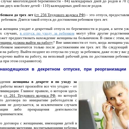
в случае многоплодной беременности - 84) календарных дней до родов и 70 
нии двух или более детей - 110) календарных дней после родов.
ебенком до трех лет
(
ст. 256 Трудового кодекса РФ
) – это отпуск, предостав
а ребенком. Длится такой отпуск до достижения ребенком трех лет.
ала женщина уходит
в
декретный отпуск по беременности и родам
, а затем у
ых случаях,
в отпуск по уходу за ребенком
могут уйти другие родственник
ожет предшествовать нахождение женщины на больничном. В связи с этим, ин
женщина должна выйти на работу
? Вне зависимости от того, когда женщина уш
ебенком закончится только после достижениям им трех лет. На следующий
на работу. Выйти позднее из отпуска по уходу за ребенком, даже если у вас 
 досрочно выйти на работу, на неполный рабочий день по достижении ребенко
ка при этом сохраняются).
находящихся в декретном отпуске, при реорганизации
ождения
женщины в декрете и по уходу за
 работы может произойти все что угодно – от
ликвидации. Главное правило, о котором здесь
то
ст. 261 Трудового кодекса РФ
, по которой
го договора по инициативе работодателя с
ми не допускается, за исключением случаев
изации либо прекращения деятельности
принимателем.
го договора с женщинами, имеющими детей в
, одинокими матерями, воспитывающими ребенка