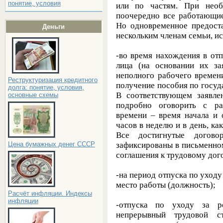
понятие, условия
или по частям. При необ
поочередно все работающие
Но одновременное предоста
Деньги
нескольким членам семьи, ис
-во время нахождения в от
лица (на основании их за
неполного рабочего времен
Реструктуризация кредитного
получение пособия по госу
долга: понятие, условия,
В соответствующем заявле
основные схемы
подробно оговорить с ра
времени – время начала и 
часов в неделю и в день, ка
Все достигнутые догово
зафиксированы в письменном
Цена бумажных денег СССР
соглашения к трудовому дог
-на период
отпуска по уходу
место работы (должность);
Расчёт инфляции. Индексы
инфляции
-отпуска по уходу за р
непрерывный трудовой 