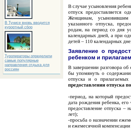
В случае усыновления ребен
отпуск предоставляется о
Женщинам, усыновившим
В Тунисе вновь вводится
указанного отпуска, предо
курортный сбор
родам, на период со дня у
календарных дней, а при о
детей – 110 календарных дне
Заявление о предост
Туроператоры определили
ребенком и прилагае
самые популярные
направления отдыха для
В завершении разговора об 
россиян
бы упомянуть о содержании
отпуска и о прилагаемых
предоставлении отпуска по
-период, на который предос
дата рождения ребенка, его
предоставление отпуска – 
лет);
-просьба о назначении ежем
и ежемесячной компенсации 