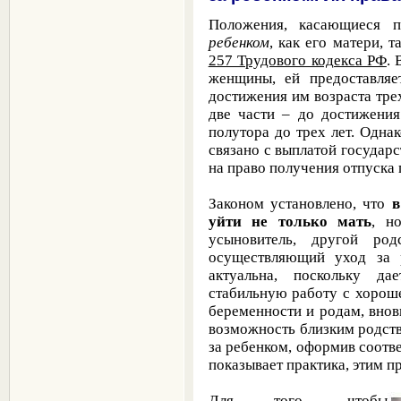
Положения, касающиеся
ребенком
, как его матери, 
257 Трудового кодекса РФ
.
женщины, ей предоставляе
достижения им возраста трех
две части – до достижения
полутора до трех лет. Одна
связано с выплатой государс
на право получения отпуска 
Законом установлено, что
в
уйти не только мать
, н
усыновитель, другой род
осуществляющий уход за 
актуальна, поскольку д
стабильную работу с хороше
беременности и родам, вновь
возможность близким родств
за ребенком, оформив соотв
показывает практика, этим 
Для того, чтобы