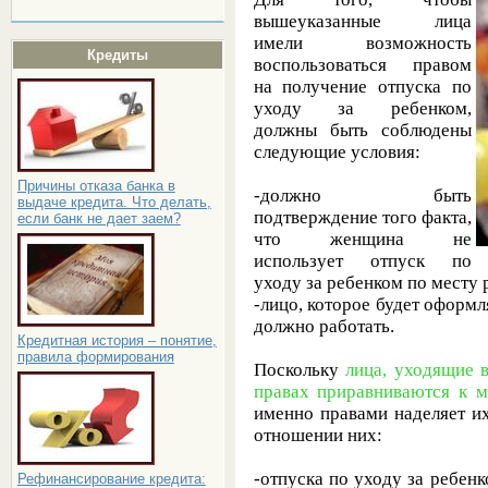
вышеуказанные лица
имели возможность
Кредиты
воспользоваться правом
на получение
отпуска по
уходу за ребенком
,
должны быть соблюдены
следующие условия:
Причины отказа банка в
-должно быть
выдаче кредита. Что делать,
подтверждение того факта,
если банк не дает заем?
что женщина не
использует отпуск по
уходу за ребенком по месту 
-лицо, которое будет оформл
должно работать.
Кредитная история – понятие,
правила формирования
Поскольку
лица, уходящие в
правах приравниваются к м
именно правами наделяет их
отношении них:
-отпуска по уходу за ребен
Рефинансирование кредита: