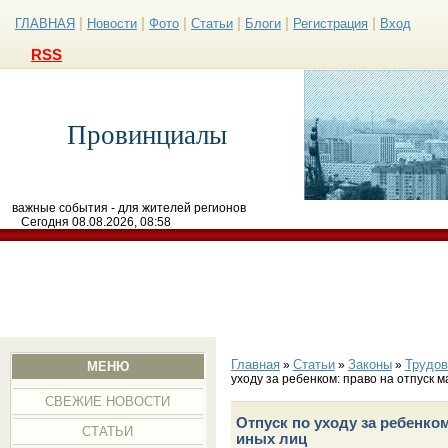
|
|
|
|
|
|
ГЛАВНАЯ
Новости
Фото
Статьи
Блоги
Регистрация
Вход
RSS
Провинциалы
важные события - для жителей регионов
Сегодня 08.08.2026, 08:58
Главная
Статьи
Законы
Трудов
»
»
»
МЕНЮ
уходу за ребенком: право на отпуск 
СВЕЖИЕ НОВОСТИ
Отпуск по уходу за ребенком
СТАТЬИ
иных лиц