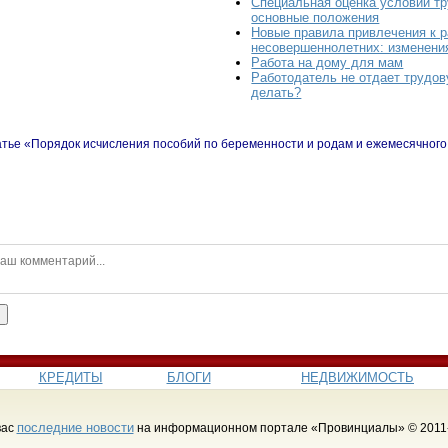
Специальная оценка условий тр
основные положения
Новые правила привлечения к р
несовершеннолетних: изменени
Работа на дому для мам
Работодатель не отдает трудов
делать?
атье «Порядок исчисления пособий по беременности и родам и ежемесячного 
ь
КРЕДИТЫ
БЛОГИ
НЕДВИЖИМОСТЬ
последние новости
вас
на информационном портале «Провинциалы» © 2011