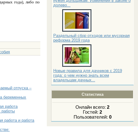
нужен дольщикам. Изменения в законе о
дарных года), либо по
долево...
Раздельный сбор отходов или мусорная
реформа 2019 года
собия
Новые правила для дачников с 2019
года: о чем нужно знать всем
владельцам дачных...
ваемый отпуска –
Статистика
ва беременных
ая работа
Онлайн всего:
2
я работы
Гостей:
2
Пользователей:
0
я работа и работа
стве: