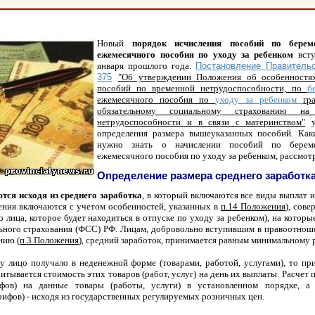
Новый
порядок исчисления пособий по берем
ежемесячного пособия по уходу за ребенком
вст
января прошлого года.
Постановление Правительс
375
"Об утверждении Положения об особенностях
пособий по временной нетрудоспособности, по
б
ежемесячного пособия по
уходу за ребенком
гр
обязательному социальному страхованию на
нетрудоспособности и в связи с материнством"
ус
определения размера вышеуказанных пособий. Ка
нужно знать о начислении
пособий по берем
ежемесячного пособия по уходу за ребенком, рассмо
Определение размера среднего заработк
тся исходя из среднего заработка
, в который включаются все виды выплат 
ения включаются с учетом особенностей, указанных в
п.14 Положения
), сов
го лица, которое будет находиться в отпуске по уходу за ребенком), на котор
ьного страхования (ФСС) РФ. Лицам, добровольно вступившим в правоотнош
нию (
п.3 Положения
), средний заработок, принимается равным минимальному 
у лицо получало в неденежной форме (товарами, работой, услугами), то пр
читывается стоимость этих товаров (работ, услуг) на день их выплаты. Расчет 
фов) на данные товары (работы, услуги) в установленном порядке, а 
рифов) - исходя из государственных регулируемых розничных цен.