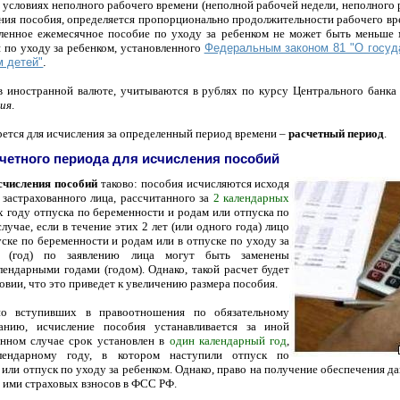
 условиях неполного рабочего времени (неполной рабочей недели, неполного 
ения пособия, определяется пропорционально продолжительности рабочего вр
сленное ежемесячное пособие по уходу за ребенком не может быть меньше 
 по уходу за ребенком, установленного
Федеральным законом 81 "О госуд
 детей"
.
в иностранной валюте, учитываются в рублях по курсу Центрального банка
ия
.
рется для исчисления за определенный период времени –
расчетный период
.
четного периода для исчисления пособий
счисления пособий
таково: пособия исчисляются исходя
 застрахованного лица, рассчитанного за
2 календарных
х году
отпуска по беременности и родам или отпуска по
случае, если в течение этих 2 лет (или одного года) лицо
ске по беременности и родам или в отпуске по уходу за
ы (год) по заявлению лица могут быть заменены
ндарными годами (годом). Однако, такой расчет будет
ловии, что это приведет к увеличению размера пособия.
но вступивших в правоотношения по обязательному
анию, исчисление пособия устанавливается за иной
анном случае срок установлен в
один календарный год
,
лендарному году, в котором наступили отпуск по
или отпуск по уходу за ребенком. Однако, право на получение обеспечения д
ы ими страховых взносов в ФСС РФ.