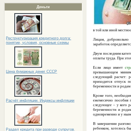
Деньги
в той или иной местно
Реструктуризация кредитного долга:
Лицам, добровольно 
понятие, условия, основные схемы
заработок определяетс
Двум последним кате
оплаты труда. При это
Если лицо имеет
стр
Цена бумажных денег СССР
превышающем минима
следующий расчет: р
приходится отпуск п
беременности и родам 
Кроме того, необходи
ежемесячно пособия 
Расчёт инфляции. Индексы инфляции
следующее – у кого р
беременности и родам
одновременно и у нын
В завершении разгов
ребенком,
хотелось бы
Раздел кредита при разводе супругов.