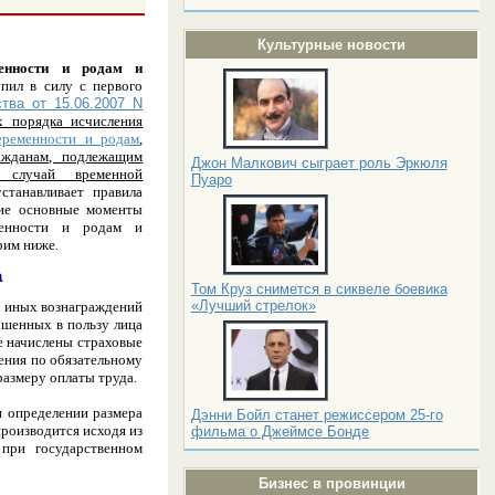
Культурные новости
енности и родам и
упил в силу с первого
тва от 15.06.2007 N
 порядка исчисления
еременности и родам
,
ажданам, подлежащим
Джон Малкович сыграет роль Эркюля
 случай временной
Пуаро
танавливает правила
кие основные моменты
енности и родам и
трим ниже
.
а
Том Круз снимется в сиквеле боевика
«Лучший стрелок»
и иных вознаграждений
ершенных в пользу лица
ые начислены страховые
ения по обязательному
размеру оплаты труда.
и определении размера
Дэнни Бойл станет режиссером 25-го
производится исходя из
фильма о Джеймсе Бонде
при государственном
Бизнес в провинции