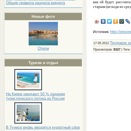
как ей будет рассчит
Общие правила раздела кредита
старым (исходя из сред
Новые фото
http://provi
Источник:
Трудовое з
17.05.2012
Отели
Просмотров
:
8327
|
Теги
Туризм и отдых
На Кипре ожидают 50 % падения
туристического потока из России
В Тунисе вновь вводится курортный сбор