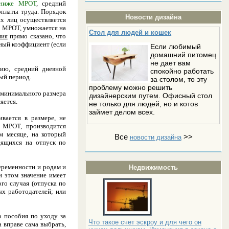
л ниже МРОТ
, средний
платы труда. Порядок
Новости дизайна
х лиц осуществляется
й МРОТ, умножается на
Стол для людей и кошек
ния
прямо сказано, что
ный коэффициент (если
Если любимый
домашний питомец
не дает вам
нию, средний дневной
спокойно работать
ый период.
за столом, то эту
проблему можно решить
 минимального размера
дизайнерским путем. Офисный стол
яется.
не только для людей, но и котов
займет делом всех.
вается в размере, не
 МРОТ, производится
м месяце, на который
Все
>>
новости дизайна
дящихся на отпуск по
еременности и родам и
Недвижимость
и этом значение имеет
го случая (отпуска по
ых работодателей; или
о пособия по уходу за
Что такое счет эскроу и для чего он
 вправе сама выбрать,