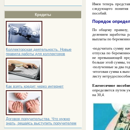
Имея теперь предста
следующего поняти
пособий.
Кредиты
Порядок определ
По общему правилу
делением заработка р
выплаты по беременно
-подсчитать сумму на
Коллекторская деятельность. Новые
отпуска по беременнос
правила работы для коллекторов
не превышающей пред
больше этой суммы, т
-полученные за два го
-итоговая сумма к вып
листу нетрудоспособн
Ежемесячное пособие
Как взять кредит через интернет
определяется путем у
на 30,4.
Договор поручительства. Что нужно
знать, решаясь выступить поручителем