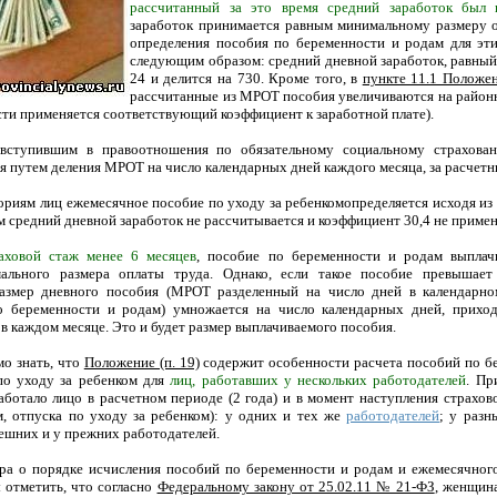
рассчитанный за это время средний заработок бы
заработок принимается равным минимальному размеру о
определения
пособия по беременности и родам
для эти
следующим образом: средний дневной заработок, равны
24 и делится на 730. Кроме того, в
пункте 11.1 Положе
рассчитанные из МРОТ пособия увеличиваются на район
сти применяется соответствующий коэффициент к заработной плате).
вступившим в правоотношения по обязательному социальному страхова
я путем деления МРОТ на число календарных дней каждого месяца, за расчетн
гориям лиц
ежемесячное пособие по уходу за ребенком
определяется исходя из
м средний дневной заработок не рассчитывается и коэффициент 30,4 не примен
аховой стаж менее 6 месяцев
, пособие по беременности и родам выплачи
льного размера оплаты труда. Однако, если такое пособие превышает
азмер дневного пособия (МРОТ разделенный на число дней в календарно
о беременности и родам) умножается на число календарных дней, прихо
в каждом месяце. Это и будет размер выплачиваемого пособия.
мо знать, что
Положение (п. 19)
содержит особенности расчета пособий по б
по уходу за ребенком для
лиц, работавших у нескольких работодателей
. Пр
аботало лицо в расчетном периоде (2 года) и в момент наступления страхово
, отпуска по уходу за ребенком): у одних и тех же
работодателей
; у разн
ешних и у прежних работодателей.
ора о
порядке
исчисления пособий по беременности и родам и ежемесячног
 отметить, что согласно
Федеральному закону от 25.02.11 № 21-ФЗ
, женщина