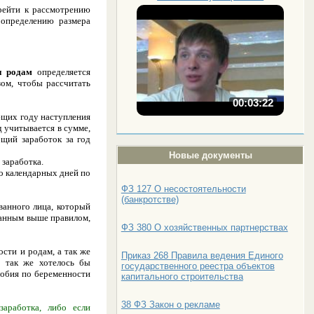
рейти к рассмотрению
определению размера
и родам
определяется
ом, чтобы рассчитать
00:03:22
ющих году наступления
д учитывается в сумме,
щий заработок за год
Новые документы
 заработка.
во календарных дней по
ФЗ 127 О несостоятельности
(банкротстве)
ованного лица, который
занным выше правилом,
ФЗ 380 О хозяйственных партнерствах
сти и родам, а так же
Приказ 268 Правила ведения Единого
, так же хотелось бы
государственного реестра объектов
собия по беременности
капитального строительства
38 ФЗ Закон о рекламе
заработка, либо если