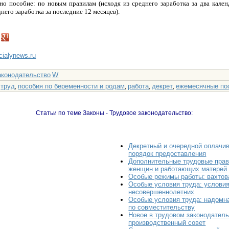
ано пособие: по новым правилам (исходя из среднего заработка за два кален
него заработка за последние 12 месяцев).
ncialynews.ru
аконодательство
W
труд
пособия по беременности и родам
работа
декрет
ежемесячные по
:
,
,
,
,
Статьи по теме Законы - Трудовое законодательство:
Декретный и очередной оплачи
порядок предоставления
Дополнительные трудовые пра
женщин и работающих матерей
Особые режимы работы: вахтов
Особые условия труда: услови
несовершеннолетних
Особые условия труда: надомна
по совместительству
Новое в трудовом законодатель
производственный совет