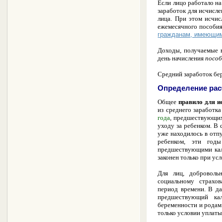
Если лицо работало на
заработок для исчисл
лица. При этом исчи
ежемесячного пособия
гражданам, имеющим
Доходы, получаемые 
день начисления
пособ
Средний заработок бе
Определение рас
Общее
правило для
и
из среднего заработка
года
, предшествующи
уходу за ребенком
. В 
уже находилось в отпу
ребенком, эти год
предшествующими кале
законен только при ус
Для лиц, доброволь
социальному страхов
период времени. В д
предшествующий ка
беременности и родам 
только условии уплат