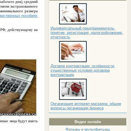
рабочего дня), средний
емени застрахованного
минимального размера
арственных пособиях
Индивидуальный предприниматель:
 РФ, действующему на
понятие, регистрация, налогообложение,
отчетность
Договор контрактации: особенности,
существенные условия договора
контрактации
Организация интернет-магазина: общие
вопросы организации бизнеса
анные лица будут иметь
Видео онлайн
Фильмы и мультфильмы