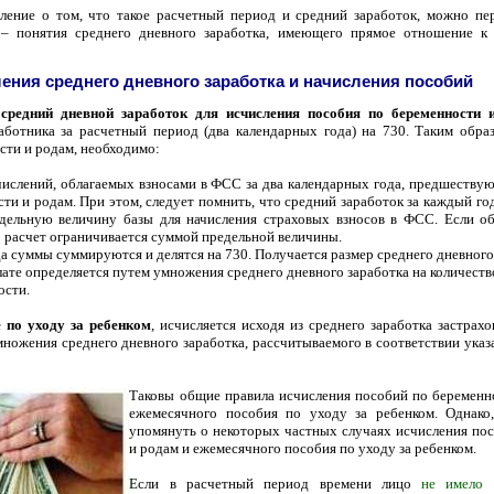
вление о том, что такое расчетный период и средний заработок, можно пе
я –
понятия среднего дневного заработка
, имеющего прямое отношение к 
ения среднего дневного заработка и начисления пособий
,
средний дневной заработок
для
исчисления пособия по беременности 
аботника за расчетный период (два календарных года) на 730.
Таким образ
сти и родам, необходимо:
числений, облагаемых взносами в ФСС за два календарных года, предшеству
ти и родам. При этом, следует помнить, что средний заработок за каждый го
ельную величину базы для начисления страховых взносов в ФСС. Если об
о расчет ограничивается суммой предельной величины.
да суммы суммируются и делятся на 730. Получается размер среднего дневного
лате определяется путем умножения среднего дневного заработка на количест
ости.
 по уходу за ребенком
, исчисляется исходя из среднего заработка застрах
множения среднего дневного заработка, рассчитываемого в соответствии ука
Таковы общие правила исчисления пособий по беременно
ежемесячного пособия по уходу за ребенком. Однако
упомянуть о некоторых
частных случаях исчисления по
и родам и ежемесячного пособия по уходу за ребенком.
Если в расчетный период времени лицо
не имело 