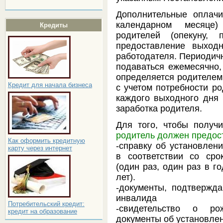
Дополнительные оплач
календарном месяце
Кредиты
родителей (опекуну, 
предоставление выход
работодателя. Периодичн
подаваться ежемесячно, 
определяется родителем
Кредит для начала бизнеса
с учетом потребности р
каждого выходного дня 
заработка родителя.
Для того, чтобы получ
родитель должен предос
Как оформить кредитную
-справку об установлен
карту через интернет
в соответствии со сро
(один раз, один раз в го
лет).
-документы, подтвержд
инвалида
Потребительский кредит:
-свидетельство о ро
кредит на образование
документы об установлен