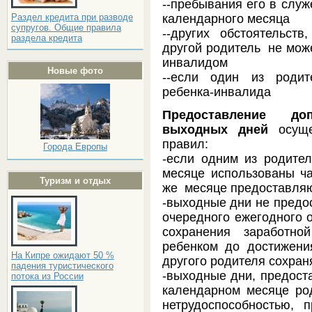
--пребывания его в слу
календарного месяца
Раздел кредита при разводе
супругов. Общие правила
--других обстоятельст
раздела кредита
другой родитель не може
инвалидом
Новые фото
--если один из родит
ребенка-инвалида
Предоставление доп
выходных дней
осуще
правил:
Города Европы
-если одним из родите
месяце использованы ча
Туризм и отдых
же месяце предоставля
-выходные дни не предо
очередного ежегодного
сохранения заработно
ребенком до достижени
На Кипре ожидают 50 %
другого родителя сохран
падения туристического
-выходные дни, предост
потока из России
календарном месяце ро
нетрудоспособностью,