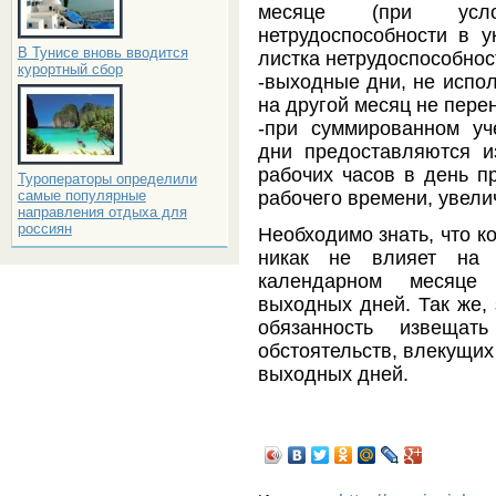
месяце (при усло
нетрудоспособности в 
В Тунисе вновь вводится
листка нетрудоспособнос
курортный сбор
-выходные дни, не испо
на другой месяц не пере
-при суммированном уч
дни предоставляются и
рабочих часов в день п
Туроператоры определили
рабочего времени, увели
самые популярные
направления отдыха для
россиян
Необходимо знать, что к
никак не влияет на 
календарном месяце 
выходных дней. Так же, 
обязанность извещат
обстоятельств, влекущих
выходных дней.