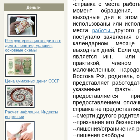
-справка с места работ
Деньги
момент обращения, 
выходные дни в этом
использованы или испол
места
другого 
работы
поступало заявления 
Реструктуризация кредитного
календарном месяце 
долга: понятие, условия,
выходных дней. Если оди
основные схемы
является ИП, или л
практикой, членом
малочисленных народ
Востока РФ, родитель, 
Цена бумажных денег СССР
представляет работода
указанные факты. 
предоставляется 
предоставлением опла
справка не предоставляе
Расчёт инфляции. Индексы
--смерти другого родител
инфляции
--признания его безвест
--лишения/ограничения р
--лишения свободы