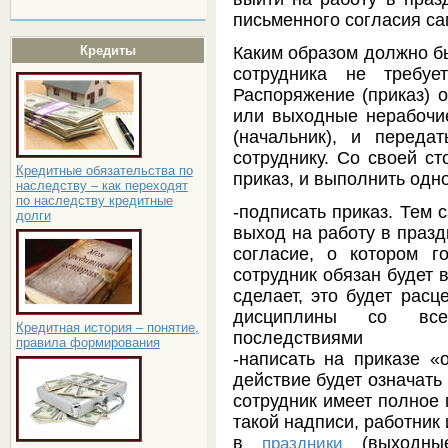
письменного согласия с
Каким образом должно б
Кредиты
сотрудника не требуе
Распоряжение (приказ) 
или выходные нерабочи
(начальник), и переда
сотруднику. Со своей ст
Кредитные обязательства по
приказ, и выполнить одно
наследству – как переходят
по наследству кредитные
-подписать приказ. Тем 
долги
выход на работу в празд
согласие, о котором г
сотрудник обязан будет в
сделает, это будет расц
дисциплины со вс
Кредитная история – понятие,
последствиями
правила формирования
-написать на приказе «
действие будет означать 
сотрудник имеет полное 
такой надписи, работник
в
(выходные
праздники