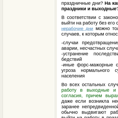
праздничные дни?
На ка
праздники и выходные
В соответствии с законо
выйти на работу без его
можно тол
нерабочие дни
случаев, к которым относ
-случаи предотвращени
аварии, несчастных случ
-устранение последст
бедствий
-иные форс-мажорные с
угроза нормального с
населения
Во всех остальных слу
работу в выходные и 
согласия, причем выр
даже если возникла не
заранее непредвиденной
обычно выдвигают раб
выйти на работу в празд