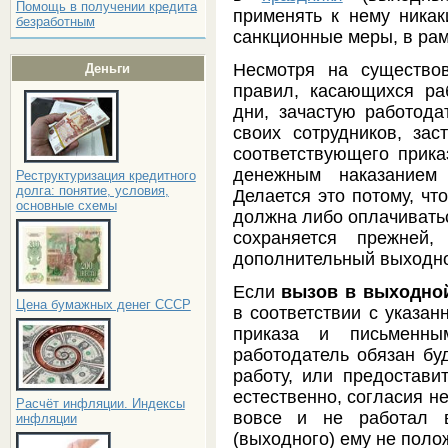
Помощь в получении кредита
применять к нему ника
безработным
санкционные меры, в рам
Несмотря на существо
Деньги
правил, касающихся р
дни, зачастую работода
своих сотрудников, зас
соответствующего прика
денежным наказанием 
Реструктуризация кредитного
долга: понятие, условия,
Делается это потому, чт
основные схемы
должна либо оплачиватьс
сохраняется прежней,
дополнительный выходно
Если
вызов в выходной
Цена бумажных денег СССР
в соответствии с указа
приказа и письменны
работодатель обязан бу
работу, или предоставит
естественно, согласия не
Расчёт инфляции. Индексы
вовсе и не работал в
инфляции
(выходного) ему не поло