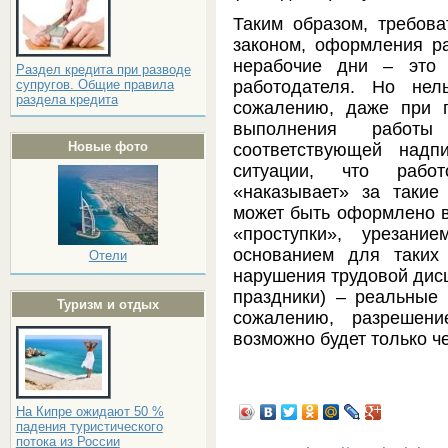
Таким образом, требова
законом, оформления р
нерабочие дни – это 
Раздел кредита при разводе
работодателя. Но нел
супругов. Общие правила
раздела кредита
сожалению, даже при п
выполнения работы
Новые фото
соответствующей надп
ситуации, что рабо
«наказывает» за такие
может быть оформлено 
«проступки», урезани
основанием для таких
Отели
нарушения трудовой дисц
праздники) – реальные
Туризм и отдых
сожалению, разрешени
возможно будет только ч
На Кипре ожидают 50 %
падения туристического
потока из России