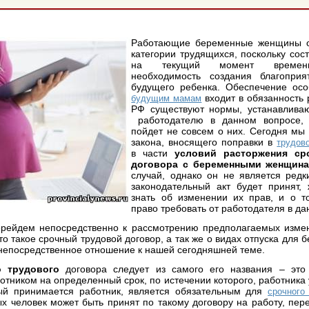
Работающие беременные женщины о
категории трудящихся, поскольку сос
на текущий момент времени
необходимость создания благопри
будущего ребенка. Обеспечение осо
входит в обязанность 
будущим мамам
РФ существуют нормы, устанавлива
работодателю в данном вопросе,
пойдет не совсем о них. Сегодня мы
закона, вносящего поправки в
трудов
в части
условий расторжения ср
договора с беременными женщин
случай, однако он не является ред
законодательный акт будет принят,
знать об изменении их прав, и о т
право требовать от работодателя в д
рейдем непосредственно к рассмотрению предполагаемых измен
то такое срочный трудовой договор, а так же о видах отпуска дл
т непосредственное отношение к нашей сегодняшней теме.
о трудового
договора следует из самого его названия – это 
отником на определенный срок, по истечении которого, работника 
рый принимается работник, является обязательным для
срочного
ых человек может быть принят по такому договору на работу, пе