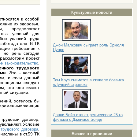
Культурные новости
тносятся к особой
тояние их здоровья,
, предполагает
ятных условий для
бых условий труда
работодателя. В ТК
Джон Малкович сыграет роль Эркюля
ющие требования к
Пуаро
 но речь сегодня
 рассмотрим проект
,
ое законодательство
очного трудового
ами
. Это – частный
ким, и если данный
Том Круз снимется в сиквеле боевика
 женщинам следует
«Лучший стрелок»
ом, что они имеют
анной ситуации.
ений, хотелось бы
я беременных женщин
Дэнни Бойл станет режиссером 25-го
трудовой договор,
фильма о Джеймсе Бонде
увольняют. Условие
.
 трудового договора
речислены в
ст.59 ТК
Бизнес в провинции