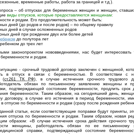
 сезонные, временные работы, работа за границей и т.д.).
опроса – об отпусках для беременных женщин и женщин, ставш
ющие
виды отпусков, которые предоставляются женщинам
:
ности и родам. Его продолжительность может быть:
рных дней (до родов и после родов) – по общему правилу
рных дней в случае осложненных родов
арных дней при рождении двух или более детей
до полутора лет
ребенком
а ребенком до трех лет
мыми законопроектом нововведениями, нас будет интересовать 
о беременности и родам.
ситуацию - срочный трудовой договор заключен с женщиной, кото
ить в отпуск в связи с беременностью. В соответствии с 
 (
ст.261 ТК РФ
), в случае истечения срочного трудового 
аботодатель обязан по письменному заявлению женщины и пр
вки, подтверждающей состояние беременности, продлить срок д
ания беременности. Таким образом, на сегодняшний день, женщ
у договору, в случае его истечения в период беременности, им
 в отпуске по беременности и родам (сразу после рождения ребенк
данной статьи, если соответствующие поправки будут приняты, эт
ния отпуска по беременности и родам. Таким образом, новая ред
им образом: «В случае истечения срока действия срочного тр
ости женщины, работодатель обязан по ее письменному
едицинской справки, подтверждающей состояние беременнос