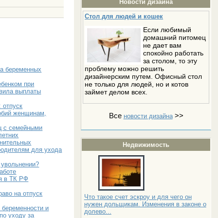
Новости дизайна
Стол для людей и кошек
Если любимый
домашний питомец
не дает вам
спокойно работать
за столом, то эту
проблему можно решить
ва беременных
дизайнерским путем. Офисный стол
не только для людей, но и котов
ебенком при
авила выплаты
займет делом всех.
 отпуск
обий женщинам,
Все
>>
новости дизайна
ц с семейными
летних
лнительных
Недвижимость
родителям для ухода
б увольнении?
аботе
я в ТК РФ
раво на отпуск
Что такое счет эскроу и для чего он
нужен дольщикам. Изменения в законе о
 беременности и
долево...
по уходу за