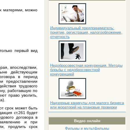
их матерями, можно
Индивидуальный предприниматель:
понятие, регистрация, налогообложение,
отчетность
только первый вид
Недобросовестная конкуренция. Методы
рая, впоследствии,
борьбы с недобросовестной
ныне действующим
конкуренцией
договора в период
и предоставлении
ействия трудового
ину, работавшую по
еют право уволить,
а).
Надзорные каникулы для малого бизнеса
или мораторий на плановые проверки
от срок может быть
акция ст.261 будет
удового договора в
Видео онлайн
 заявлению и при
ти, продлить срок
Фильмы и мультфильмы