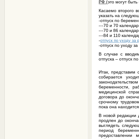
РФ
(это могут быть
Касаемо второго в
указать на следу
-отпуск по беремен
---70 и 70 календа
---70 и 86 календа
---84 и 110 календ
-
отпуск по уходу за 
-отпуск по уходу з
В случае с вводи
отпуска – отпуск п
Итак, представим 
собирается уход
законодательством
беременности, р
медицинской спра
договора до оконч
срочному трудовом
пока она находится
В новой редакции 
продлен до оконча
выглядеть следующ
период беременн
предоставлении м