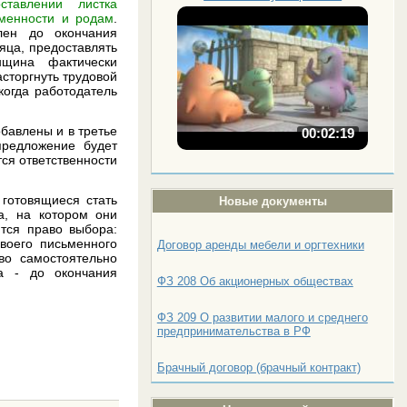
ставлении листка
менности и родам
.
лен до окончания
яца, предоставлять
нщина фактически
сторгнуть трудовой
когда работодатель
обавлены и в третье
00:02:19
предложение будет
тся ответственности
 готовящиеся стать
Новые документы
а, на котором они
ится право выбора:
воего письменного
Договор аренды мебели и оргтехники
во самостоятельно
ра - до окончания
ФЗ 208 Об акционерных обществах
ФЗ 209 О развитии малого и среднего
предпринимательства в РФ
Брачный договор (брачный контракт)