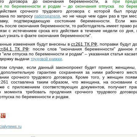
вого договора до окончания беременности, а
при предо
ти по беременности и родам – до окончания отпуска по бере
ействия срочного трудового договора с которой был прод
зана по запросу
, но не чаще чем один раз в три мес
работодателя
авку, подтверждающую состояние беременности. Если же
ть после окончания беременности, то работодатель имеет право ра
вязи с истечением срока его действия в течение недели со дня, 
ыл узнать о факте окончания беременности".
данные изменения будут внесены в
ст.261 ТК РФ
, поправки будут д
ст.84.1 ТК РФ
: после слов "окончания беременности" данное 
"или отпуска по беременности и родам" – указанная статья касае
адержку выдачи
.
трудовой книжки
том случае, если данный законопроект будет принят, женщины,
 дополнительную гарантию сохранения за ними рабочего мест
ании срочного трудового договора. Кроме того, у женщин появ
т.261 составлена таким образом, что женщина, на основании с
 же с приложением соответствующих документов, получает пра
о момента требовать продления срочного трудового догово
отпуска по беременности и родам.
ncialynews.ru