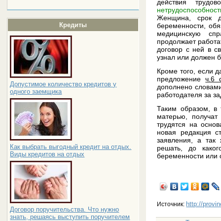
действия трудо
нетрудоспособнос
Женщина, срок д
Кредиты
беременности, обя
медицинскую спр
продолжает работа
договор с ней в с
узнал или должен б
Кроме того, если 
предложение
ч.6 
Допустимое количество кредитов у
дополнено словами 
одного заемщика
работодателя за з
Таким образом, в 
матерью, получат
трудятся на основ
новая редакция с
заявления, а так
Как выбрать выгодный кредит на отдых.
решать, до каког
Виды кредитов на отдых
беременности или 
http://provi
Источник:
Договор поручительства. Что нужно
знать, решаясь выступить поручителем