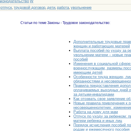
аконодательство
W
отпуск
трудовой договор
дети
работа
увольнение
:
,
,
,
,
Статьи по теме Законы - Трудовое законодательство:
Дополнительные трудовые пра
женщин и работающих матерей
Выплата пособий по уходу за р
увольнении матери – новые пр
пособий
Изменения в социальной сфере:
военнослужащим, размеры пос
имеющим детей
Особенности труда женщин, ли
обязанностями и несовершенно
Правила предоставления допо
оплачиваемых выходных дней 
за детьми-инвалидами
Как отозвать свое заявление о
Новые правила привлечения к р
несовершеннолетних: изменени
Работа на дому для мам
Отпуск по уходу за ребенком: п
матери ребенка и иных лиц
Порядок исчисления пособий по
родам и ежемесячного пособия 