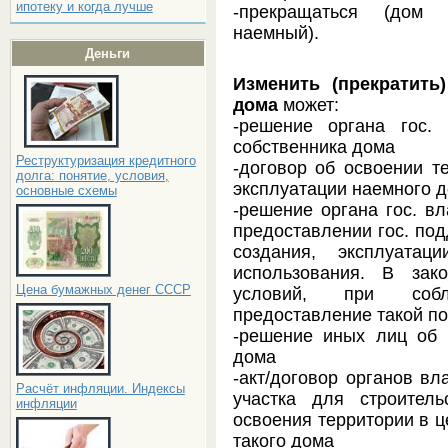
ипотеку и когда лучше
-прекращаться (дом 
наемный).
Деньги
Изменить (прекратить
дома
может:
-решение органа гос.
собственника дома
Реструктуризация кредитного
-договор об освоении т
долга: понятие, условия,
эксплуатации наемного 
основные схемы
-решение органа гос. вл
предоставлении гос. под
создания, эксплуатац
использования. В зак
Цена бумажных денег СССР
условий, при собл
предоставление такой п
-решение иных лиц об 
дома
-акт/договор органов вл
Расчёт инфляции. Индексы
участка для строител
инфляции
освоения территории в ц
такого дома