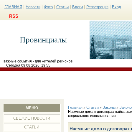
|
|
|
|
|
|
ГЛАВНАЯ
Новости
Фото
Статьи
Блоги
Регистрация
Вход
RSS
Провинциалы
важные события - для жителей регионов
Сегодня 09.08.2026, 19:55
Главная
Статьи
Законы
Законо
»
»
»
МЕНЮ
Наемные дома в договорах найма ж
социального использования
СВЕЖИЕ НОВОСТИ
СТАТЬИ
Наемные дома в договорах