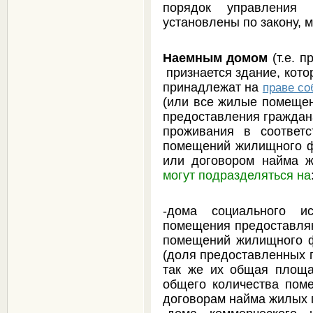
порядок управления
установлены по закону, 
Наемным домом
(т.е. 
признается здание, кото
принадлежат на
праве со
(или все жилые помещен
предоставления граждан
проживания в соответ
помещений жилищного ф
или договором найма 
могут подразделяться на
-дома социального 
помещения предоставляю
помещений жилищного ф
(доля предоставленных 
так же их общая площа
общего количества пом
договорам найма жилых