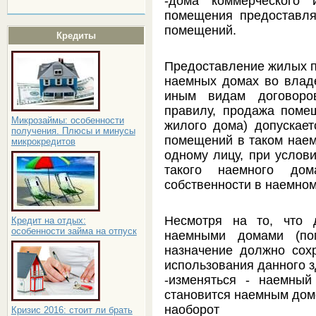
-дома коммерческого
помещения предоставл
помещений.
Кредиты
Предоставление жилых п
наемных домах во влад
иным видам договоро
правилу, продажа поме
Микрозаймы: особенности
жилого дома) допускает
получения. Плюсы и минусы
помещений в таком наем
микрокредитов
одному лицу, при услов
такого наемного до
собственности в наемном
Несмотря на то, что 
Кредит на отдых:
особенности займа на отпуск
наемными домами (по
назначение должно сохр
использования данного 
-изменяться - наемный
становится наемным дом
наоборот
Кризис 2016: стоит ли брать