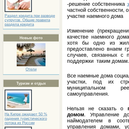
-решение собственника
частной собственности, 
участке наемного дома
Раздел кредита при разводе
супругов. Общие правила
раздела кредита
Изменение (прекращени
качестве наемного дома
Новые фото
хотя бы одно из жил
предоставлено внаем г
случаев, связанных с 
поддержки таким домам
Отели
Все наемные дома социа
участки, под их стр
Туризм и отдых
муниципальном ре
самоуправления.
Нельзя не сказать о
домом
. Управление д
На Кипре ожидают 50 %
падения туристического
наймодателем в соот
потока из России
управления домами, 