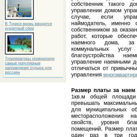
собственник такого д
управлении домом упра
случае, если упра
наймодатель, именно 
В Тунисе вновь вводится
курортный сбор
собственником за оказан
работ, которые обесп
наемного дома, за 
коммунальных услу
благоустройства на
Туроператоры определили
управление наемными д
самые популярные
отличаться от привычны
направления отдыха для
россиян
управления
многокварти
Размер платы за наем
1кв.м общей площади
превышать максимальн
для муниципальных об
месторасположения на
свойств, уровня бла
помещений. Размер пла
один раз в три год