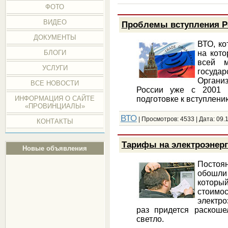
ФОТО
ВИДЕО
Проблемы вступления Р
ДОКУМЕНТЫ
ВТО, ко
на кото
БЛОГИ
всей м
УСЛУГИ
госуд
Органи
ВСЕ НОВОСТИ
России уже с 2001 г
подготовке к вступлен
ИНФОРМАЦИЯ О САЙТЕ
«ПРОВИНЦИАЛЫ»
ВТО
| Просмотров: 4533 | Дата:
09.
КОНТАКТЫ
Тарифы на электроэнерг
Новые объявления
Постоя
обошли
которы
стоим
электро
раз придется раскоше
светло.