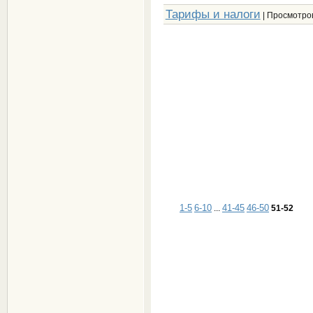
Тарифы и налоги
| Просмотров
1-5
6-10
41-45
46-50
...
51-52