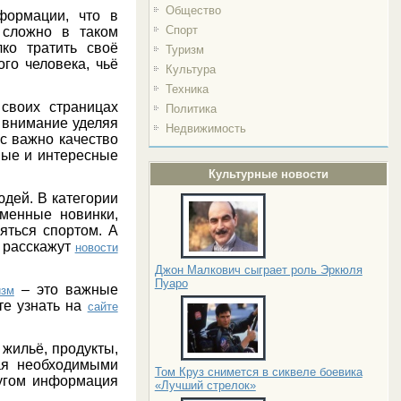
Общество
формации, что в
Спорт
 сложно в таком
ко тратить своё
Туризм
го человека, чьё
Культура
Техника
своих страницах
Политика
 внимание уделяя
Недвижимость
с важно качество
ные и интересные
Культурные новости
юдей. В категории
менные новинки,
яться спортом. А
– расскажут
новости
Джон Малкович сыграет роль Эркюля
Пуаро
– это важные
изм
те узнать на
сайте
жильё, продукты,
ая необходимыми
Том Круз снимется в сиквеле боевика
ругом информация
«Лучший стрелок»