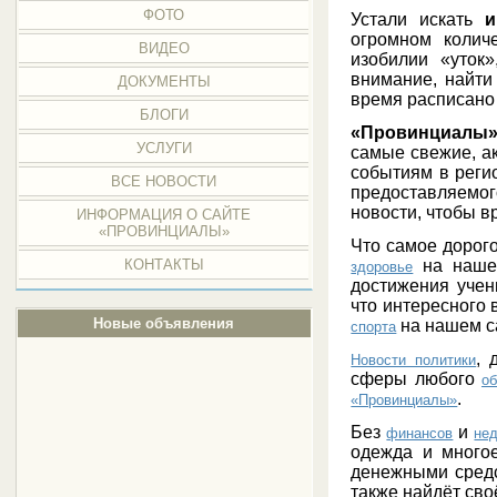
ФОТО
Устали искать
и
огромном колич
ВИДЕО
изобилии «уток
внимание, найти
ДОКУМЕНТЫ
время расписано
БЛОГИ
«Провинциалы
УСЛУГИ
самые свежие, а
событиям в реги
ВСЕ НОВОСТИ
предоставляемог
новости, чтобы в
ИНФОРМАЦИЯ О САЙТЕ
«ПРОВИНЦИАЛЫ»
Что самое дорого
на нашем
КОНТАКТЫ
здоровье
достижения учен
что интересного 
Новые объявления
на нашем с
спорта
, 
Новости политики
сферы любого
о
.
«Провинциалы»
Без
и
финансов
не
одежда и много
денежными средс
также найдёт св