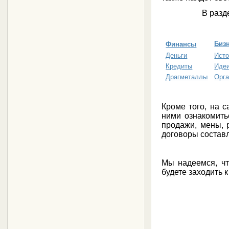
В раз
Биз
Финансы
Деньги
Исто
Кредиты
Идеи
Драгметаллы
Орга
Кроме того, на 
ними ознакомит
продажи, мены, 
договоры соста
Мы надеемся, чт
будете заходить 