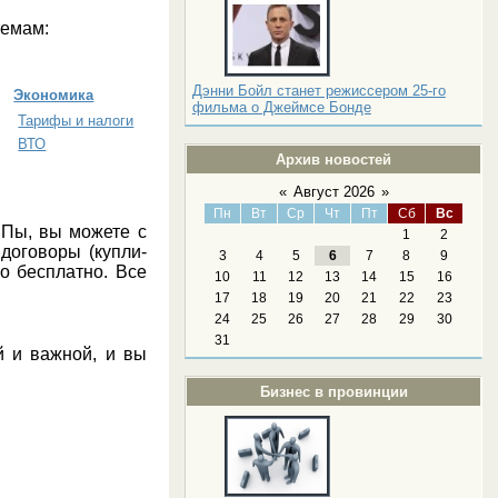
 темам:
Дэнни Бойл станет режиссером 25-го
Экономика
фильма о Джеймсе Бонде
Тарифы и налоги
ВТО
Архив новостей
«
Август 2026
»
Пн
Вт
Ср
Чт
Пт
Сб
Вс
иПы, вы можете с
1
2
договоры (купли-
3
4
5
6
7
8
9
о бесплатно. Все
10
11
12
13
14
15
16
17
18
19
20
21
22
23
24
25
26
27
28
29
30
31
й и важной, и вы
Бизнес в провинции