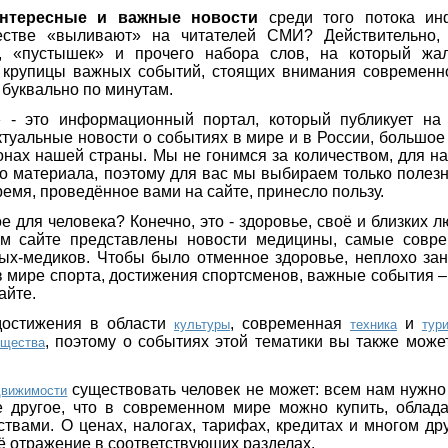
нтересные и важные новости
среди того потока ин
естве «выливают» на читателей СМИ? Действительно,
», «пустышек» и прочего набора слов, на который жал
 крупицы важных событий, стоящих внимания современно
 буквально по минутам.
»
- это информационный портал, который публикует на 
ктуальные новости о событиях в мире и в России, большое
онах нашей страны. Мы не гонимся за количеством, для на
о материала, поэтому для вас мы выбираем только полез
ремя, проведённое вами на сайте, принесло пользу.
е для человека? Конечно, это - здоровье, своё и близких л
 сайте представлены новости медицины, самые совре
ых-медиков. Чтобы было отменное здоровье, неплохо зан
в мире спорта, достижения спортсменов, важные события 
айте.
достижения в области
, современная
и
культуры
техника
тур
, поэтому о событиях этой тематики вы также може
бщества
существовать человек не может: всем нам нужно 
движимости
е другое, что в современном мире можно купить, облад
твами. О ценах, налогах, тарифах, кредитах и многом д
оё отражение в соответствующих разделах.