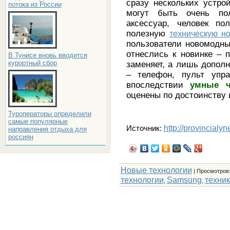
сразу нескольких устро
потока из России
могут быть очень по
аксессуар, человек по
полезную
техническую н
пользователи новомодны
отнеслись к новинке – п
В Тунисе вновь вводится
курортный сбор
заменяет, а лишь допол
– телефон, пульт упра
впоследствии
умные ч
оценены по достоинству 
Туроператоры определили
самые популярные
http://provincialy
Источник:
направления отдыха для
россиян
Новые технологии
|
Просмотров
технологии
Samsung
техни
,
,