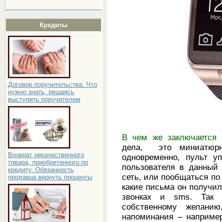
Кредиты
Договор поручительства. Что
нужно знать, решаясь
выступить поручителем
В чем же заключается 
дела, это миниатюрн
Возврат некачественного
одновременно, пульт у
товара, приобретенного по
пользователя в данный
кредиту. Обязанность
сеть, или пообщаться по
продавца вернуть проценты
какие письма он получил 
звонках и sms. Так 
собственному желанию
напоминания – например