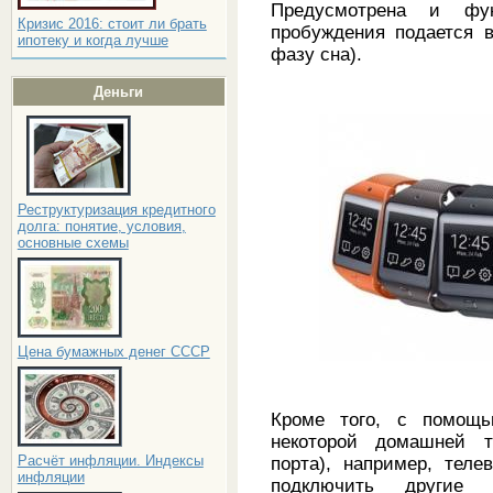
Предусмотрена и фун
Кризис 2016: стоит ли брать
пробуждения подается 
ипотеку и когда лучше
фазу сна).
Деньги
Реструктуризация кредитного
долга: понятие, условия,
основные схемы
Цена бумажных денег СССР
Кроме того, с помощь
некоторой домашней т
Расчёт инфляции. Индексы
порта), например, тел
инфляции
подключить другие 