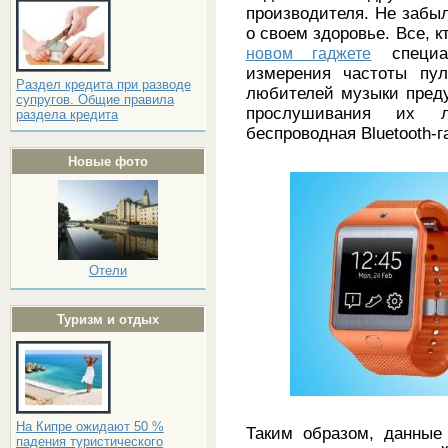
производителя. Не забыл
о своем здоровье. Все, к
новом гаджете
специал
измерения частоты пул
Раздел кредита при разводе
любителей музыки пред
супругов. Общие правила
прослушивания их л
раздела кредита
беспроводная Bluetooth-г
Новые фото
Отели
Туризм и отдых
На Кипре ожидают 50 %
Таким образом, данные
падения туристического