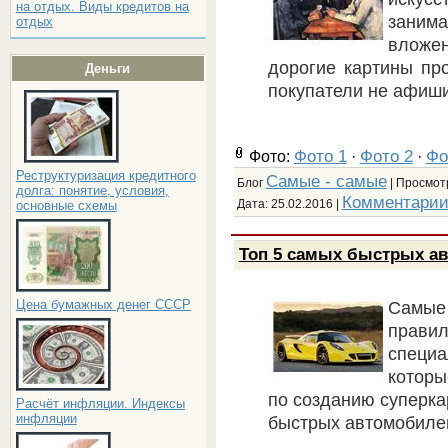
на отдых. Виды кредитов на
заним
отдых
вложе
дорогие картины про
Деньги
покупатели не афиш
Фото 1
Фото 2
Фо
Фото:
·
·
Реструктуризация кредитного
Самые - самые
Блог
| Просмотр
долга: понятие, условия,
Комментарии
Дата:
25.02.2016
|
основные схемы
Топ 5 самых быстрых а
Цена бумажных денег СССР
Самые
пра
специ
которы
по созданию суперк
Расчёт инфляции. Индексы
инфляции
быстрых автомобиле