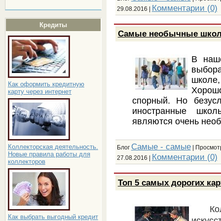
Комментарии (0)
29.08.2016
|
Кредиты
Самые необычные шко
В наш
выбор
школе
Как оформить кредитную
Хорош
карту через интернет
спорный. Но безус
иностранные школ
являются очень необ
Самые - самые
Коллекторская деятельность.
Блог
| Просмотр
Новые правила работы для
Комментарии (0)
27.08.2016
|
коллекторов
Топ 5 самых дорогих кар
Ко
Как выбрать выгодный кредит
иску