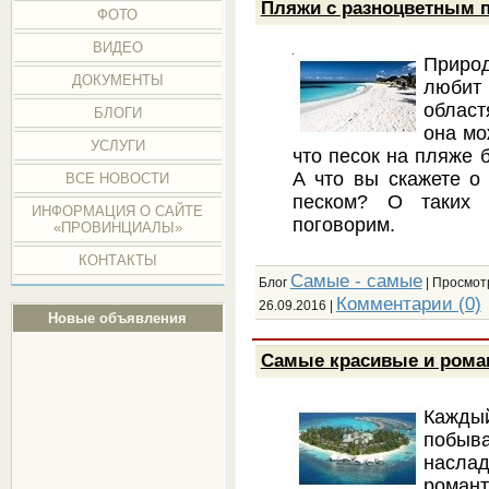
Пляжи с разноцветным 
ФОТО
ВИДЕО
Природ
ДОКУМЕНТЫ
любит
област
БЛОГИ
она мо
УСЛУГИ
что песок на пляже 
А что вы скажете о
ВСЕ НОВОСТИ
песком? О таких 
ИНФОРМАЦИЯ О САЙТЕ
поговорим.
«ПРОВИНЦИАЛЫ»
КОНТАКТЫ
Самые - самые
Блог
| Просмотр
Комментарии (0)
26.09.2016
|
Новые объявления
Самые красивые и рома
Кажды
побыв
насла
роман