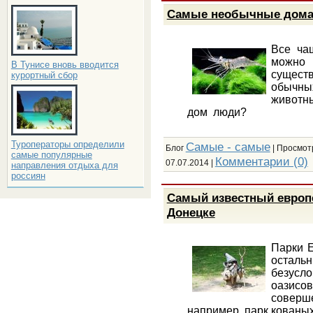
Самые необычные дома
Все ча
можно 
В Тунисе вновь вводится
существ
курортный сбор
обычны
животны
дом люди?
Туроператоры определили
Самые - самые
Блог
| Просмотр
самые популярные
Комментарии (0)
07.07.2014
|
направления отдыха для
россиян
Самый известный европе
Донецке
Парки Е
осталь
безус
оазисов
соверш
например, парк кованых