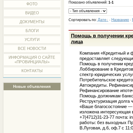
Показано объявлений
:
1-1
ФОТО
ВИДЕО
Дате
Названию
Сортировать по
:
·
·
ДОКУМЕНТЫ
БЛОГИ
Помощь в получении кре
УСЛУГИ
лица
ВСЕ НОВОСТИ
Компания «Кредитный и ф
ИНФОРМАЦИЯ О САЙТЕ
предоставляет следующи
«ПРОВИНЦИАЛЫ»
Помощь в получении кред
Лоббирование в Кредито
КОНТАКТЫ
спектр юридических услу
Потребительское кредито
Автокредиты. Рефинансир
Новые объявления
Рефинансирование ипотеч
Помощь должникам банко
Реструктуризация долга ч
«Ваше благосостояние — 
изложена интересующая в
+7(4712)31-23-77 почта: 
работы: без выходных При
В.Луговая, д.6, оф.7 с 11: