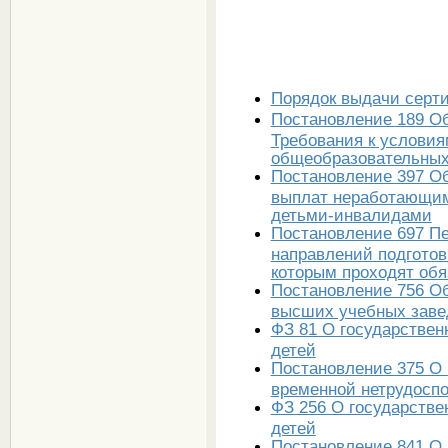
Порядок выдачи серти
Постановление 189 О
Требования к условия
общеобразовательных
Постановление 397 О
выплат неработающим
детьми-инвалидами
Постановление 697 Пе
направлений подготов
которым проходят об
Постановление 756 О
высших учебных заве
ФЗ 81 О государстве
детей
Постановление 375 О 
временной нетрудоспо
ФЗ 256 О государств
детей
Постановление 841 О 