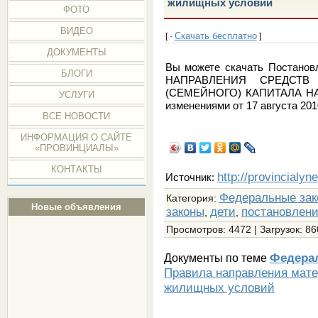
жилищных условий
ФОТО
ВИДЕО
Скачать бесплатно
[ ·
]
ДОКУМЕНТЫ
Вы можете скачать Постано
БЛОГИ
НАПРАВЛЕНИЯ СРЕДСТВ 
(СЕМЕЙНОГО) КАПИТАЛА 
УСЛУГИ
изменениями от 17 августа 201
ВСЕ НОВОСТИ
ИНФОРМАЦИЯ О САЙТЕ
«ПРОВИНЦИАЛЫ»
КОНТАКТЫ
http://provincialyn
Источник:
Федеральные зак
Категория
:
Новые объявления
законы
дети
постановлен
,
,
Просмотров
: 4472 |
Загрузок
: 86
Федера
Документы по теме
Правила направления мате
жилищных условий