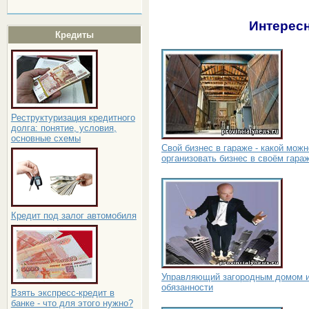
Интересн
Кредиты
Реструктуризация кредитного
долга: понятие, условия,
основные схемы
Свой бизнес в гараже - какой можн
организовать бизнес в своём гара
Кредит под залог автомобиля
Управляющий загородным домом и
обязанности
Взять экспресс-кредит в
банке - что для этого нужно?