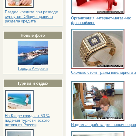
Раздел кредита при разводе
супругов. Общие правила
Организация интернет-магазина:
раздела кредита
франчайзинг
Новые фото
Города Америки
Сколько стоит грамм ювелирного 
Туризм и отдых
На Кипре ожидают 50 %
падения туристического
Надомная работа для пенсионеров
потока из России