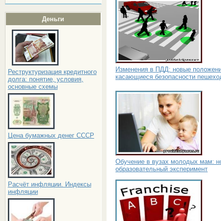
Деньги
Изменения в ПДД: новые положени
Реструктуризация кредитного
касающиеся безопасности пешехо
долга: понятие, условия,
основные схемы
Цена бумажных денег СССР
Обучение в вузах молодых мам: н
образовательный эксперимент
Расчёт инфляции. Индексы
инфляции