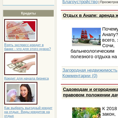
Благоустройство
| Просмотров
Кредиты
Отдых в Анапе: аренда 
Почем
Анапу
всего,
Сочи,
Взять экспресс-кредит в
банке - что для этого нужно?
бальнеологическим
полезного отдыха на
Загородная недвижимость
Комментарии (0)
Кредит для начала бизнеса
Садоводам и огородника
правовом положении да
К 2018
Как выбрать выгодный кредит
на отдых. Виды кредитов на
закон
отдых