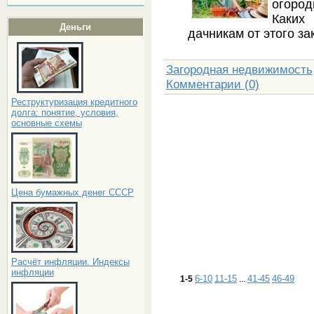
огоро
Каких
Деньги
дачникам от этого за
Загородная недвижимость
Комментарии (0)
Реструктуризация кредитного
долга: понятие, условия,
основные схемы
Цена бумажных денег СССР
Расчёт инфляции. Индексы
инфляции
6-10
11-15
41-45
46-49
1-5
...