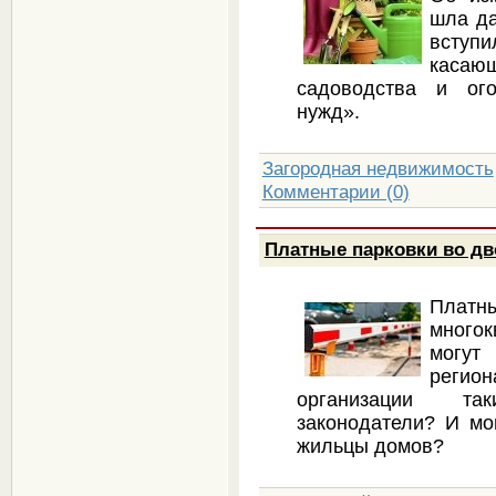
шла да
всту
касаю
садоводства и ого
нужд».
Загородная недвижимость
Комментарии (0)
Платные парковки во д
Плат
много
могут
регио
организации та
законодатели? И мо
жильцы домов?