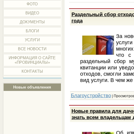
ФОТО
ВИДЕО
Раздельный сбор отходо
года
ДОКУМЕНТЫ
БЛОГИ
За нов
УСЛУГИ
услуг
многих
ВСЕ НОВОСТИ
что с
ИНФОРМАЦИЯ О САЙТЕ
раздельный сбор м
«ПРОВИНЦИАЛЫ»
квитанции или уведо
КОНТАКТЫ
отходов, смогли зам
вид услуги. В чем ж
Новые объявления
Благоустройство
| Просмотров
Новые правила для дачни
знать всем владельцам 
Об из