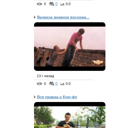
0
0
0.0
Великое дневное восхожд...
13 г. назад
0
0
0.0
Вся правда о Кунг-фу