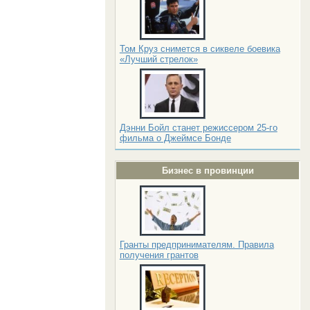
Том Круз снимется в сиквеле боевика
«Лучший стрелок»
Дэнни Бойл станет режиссером 25-го
фильма о Джеймсе Бонде
Бизнес в провинции
Гранты предпринимателям. Правила
получения грантов