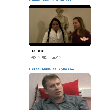
День Святого Валентина
13 г. назад
0
0
0.0
Игорь Минаков - Луна ск...