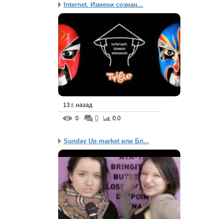
Internet. Измени сознан...
13 г. назад
0
0
0.0
Sunday Up market или Бл...