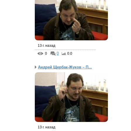
13 г. назад
0
0
0.0
Андрей Щербак-Жуков – П...
13 г. назад